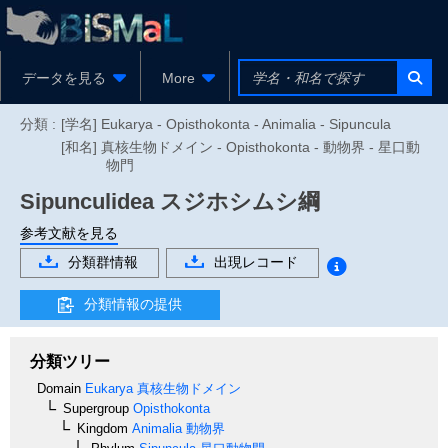
データを見る
More
分類 :
[学名] Eukarya - Opisthokonta - Animalia - Sipuncula
[和名] 真核生物ドメイン - Opisthokonta - 動物界 - 星口動
物門
Sipunculidea
スジホシムシ綱
参考文献を見る
分類群情報
出現レコード
分類情報の提供
分類ツリー
Domain
Eukarya
真核生物ドメイン
Supergroup
Opisthokonta
Kingdom
Animalia
動物界