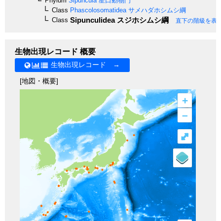
Phylum
Sipuncula
星口動物門
Class
Phascolosomatidea
サメハダホシムシ綱
Sipunculidea
スジホシムシ綱
Class
直下の階級を表
生物出現レコード 概要
生物出現レコード →
[地図・概要]
+
–
⤢