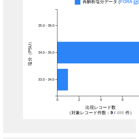
再解析塩分データ (
FORA
35.0 - 36.0
塩分（PSU）
34.0 - 35.0
33.0 - 34.0
0
2
4
6
出現レコード数
（対象レコード件数：
9
/
486
件）