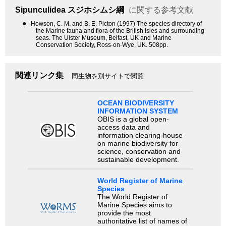
Sipunculidea
スジホシムシ綱
に関する参考文献
●
Howson, C. M. and B. E. Picton (1997) The species directory of
the Marine fauna and flora of the British Isles and surrounding
seas. The Ulster Museum, Belfast, UK and Marine
Conservation Society, Ross-on-Wye, UK. 508pp.
関連リンク集
同生物を別サイトで閲覧
OCEAN BIODIVERSITY
INFORMATION SYSTEM
OBIS is a global open-
access data and
information clearing-house
on marine biodiversity for
science, conservation and
sustainable development.
World Register of Marine
Species
The World Register of
Marine Species aims to
provide the most
authoritative list of names of