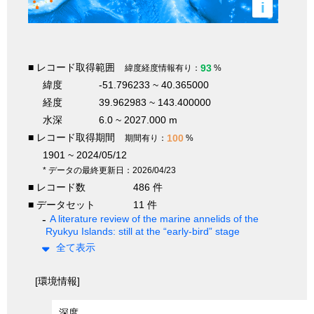
i
■ レコード取得範囲
93
緯度経度情報有り：
%
緯度
-51.796233 ~ 40.365000
経度
39.962983 ~ 143.400000
水深
6.0 ~ 2027.000 m
■ レコード取得期間
100
期間有り：
%
1901 ~ 2024/05/12
* データの最終更新日：2026/04/23
■ レコード数
486 件
■ データセット
11 件
A literature review of the marine annelids of the
Ryukyu Islands: still at the “early-bird” stage
全て表示
[環境情報]
深度