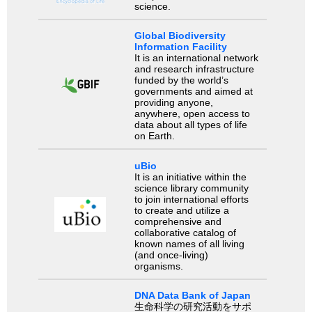
science.
Global Biodiversity
Information Facility
It is an international network
and research infrastructure
funded by the world’s
governments and aimed at
providing anyone,
anywhere, open access to
data about all types of life
on Earth.
uBio
It is an initiative within the
science library community
to join international efforts
to create and utilize a
comprehensive and
collaborative catalog of
known names of all living
(and once-living)
organisms.
DNA Data Bank of Japan
生命科学の研究活動をサポ