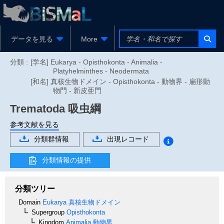
データを見る
More
分類 :
[学名] Eukarya - Opisthokonta - Animalia -
Platyhelminthes - Neodermata
[和名] 真核生物ドメイン - Opisthokonta - 動物界 - 扁形動
物門 - 新皮亜門
Trematoda
吸虫綱
参考文献を見る
分類群情報
出現レコード
分類情報の提供
分類ツリー
Domain
Eukarya
真核生物ドメイン
Supergroup
Opisthokonta
Kingdom
Animalia
動物界