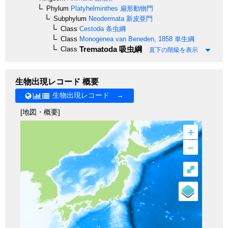
Phylum
Platyhelminthes
扁形動物門
Subphylum
Neodermata
新皮亜門
Class
Cestoda
条虫綱
Class
Monogenea
van Beneden, 1858
単生綱
Trematoda
吸虫綱
Class
直下の階級を表示
生物出現レコード 概要
生物出現レコード →
[地図・概要]
+
–
⤢