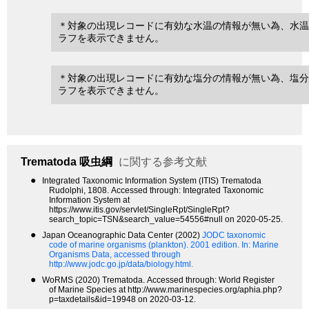
＊対象の出現レコードに有効な水温の情報が無い為、水温
ラフを表示できません。
＊対象の出現レコードに有効な塩分の情報が無い為、塩分
ラフを表示できません。
Trematoda
吸虫綱
に関する参考文献
●
Integrated Taxonomic Information System (ITIS) Trematoda
Rudolphi, 1808. Accessed through: Integrated Taxonomic
Information System at
https://www.itis.gov/servlet/SingleRpt/SingleRpt?
search_topic=TSN&search_value=54556#null on 2020-05-25.
●
Japan Oceanographic Data Center (2002)
JODC taxonomic
code of marine organisms (plankton). 2001 edition.
In: Marine
Organisms Data, accessed through
http://www.jodc.go.jp/data/biology.html.
●
WoRMS (2020) Trematoda. Accessed through: World Register
of Marine Species at http://www.marinespecies.org/aphia.php?
p=taxdetails&id=19948 on 2020-03-12.