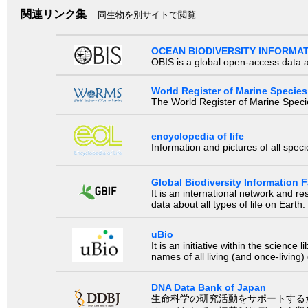
関連リンク集
同生物を別サイトで閲覧
OCEAN BIODIVERSITY INFORMA
OBIS is a global open-access data a
World Register of Marine Species
The World Register of Marine Species
encyclopedia of life
Information and pictures of all spec
Global Biodiversity Information Fa
It is an international network and 
data about all types of life on Earth.
uBio
It is an initiative within the scienc
names of all living (and once-living
DNA Data Bank of Japan
生命科学の研究活動をサポートするために、国際塩基