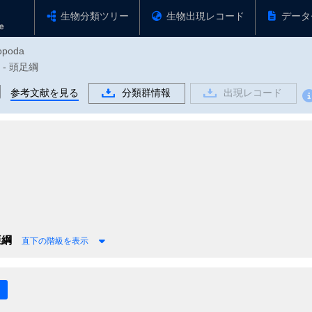
生物分類ツリー
生物出現レコード
データ
lopoda
 - 頭足綱
綱
参考文献を見る
分類群情報
出現レコード
亜綱
直下の階級を表示