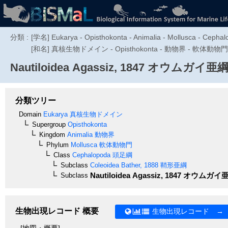
分類 :
[学名] Eukarya - Opisthokonta - Animalia - Mollusca - Cepha
[和名] 真核生物ドメイン - Opisthokonta - 動物界 - 軟体動物門
Nautiloidea
Agassiz, 1847
オウムガイ亜
分類ツリー
Domain
Eukarya
真核生物ドメイン
Supergroup
Opisthokonta
Kingdom
Animalia
動物界
Phylum
Mollusca
軟体動物門
Class
Cephalopoda
頭足綱
Subclass
Coleoidea
Bather, 1888
鞘形亜綱
Nautiloidea
Agassiz, 1847
オウムガイ
Subclass
生物出現レコード 概要
生物出現レコード →
[地図・概要]