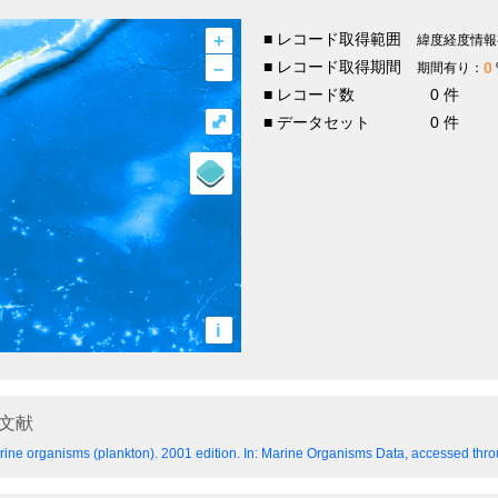
+
■ レコード取得範囲
緯度経度情報
–
■ レコード取得期間
0
期間有り：
■ レコード数
0 件
⤢
■ データセット
0 件
i
文献
ine organisms (plankton). 2001 edition.
In: Marine Organisms Data, accessed throu