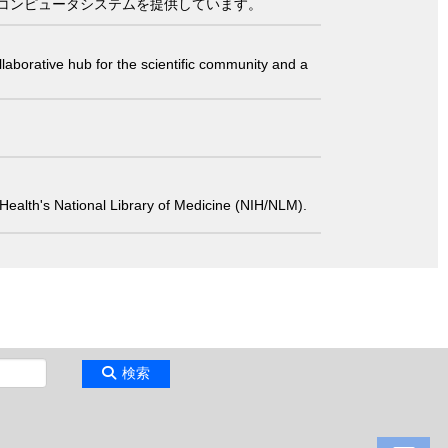
コンピュータシステムを提供しています。
laborative hub for the scientific community and a
 of Health's National Library of Medicine (NIH/NLM).
検索