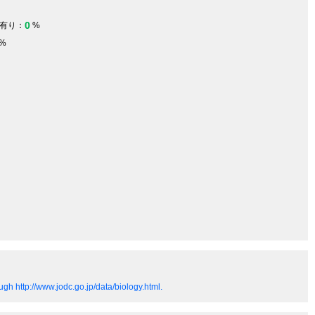
0
有り：
%
%
gh http://www.jodc.go.jp/data/biology.html.