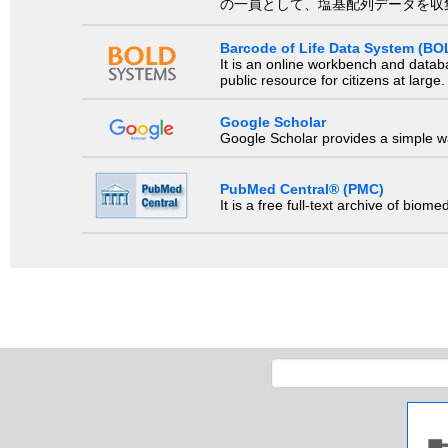
の一員として、塩基配列データを収
Barcode of Life Data System (BO
It is an online workbench and datab
public resource for citizens at large.
Google Scholar
Google Scholar provides a simple way
PubMed Central® (PMC)
It is a free full-text archive of biom