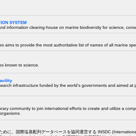
TION SYSTEM
nd information clearing-house on marine biodiversity for science, con
 aims to provide the most authoritative list of names of all marine spec
ies known to science.
cility
research infrastructure funded by the world’s governments and aimed a
e library community to join international efforts to create and utilize a 
) organisms.
配列データベースを協同運営する INSDC (International Nucleotide