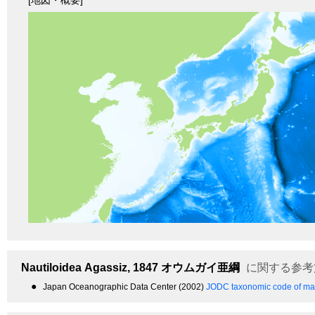
Nautiloidea
Agassiz, 1847
オウムガイ亜綱
に関する参考
●
Japan Oceanographic Data Center (2002)
JODC taxonomic code of mar