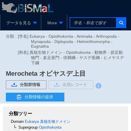
データを見る
More
分類 :
[学名] Eukarya - Opisthokonta - Animalia - Arthropoda -
Myriapoda - Diplopoda - Helminthomorpha -
Eugnatha
[和名] 真核生物ドメイン - Opisthokonta - 動物界 - 節足動
物門 - 多足亜門 - 倍脚綱 - ヤスデ亜綱 - ヒメヤスデ
下綱
Merocheta
オビヤスデ上目
分類群情報
出現レコード
分類情報の提供
分類ツリー
Domain
Eukarya
真核生物ドメイン
Supergroup
Opisthokonta