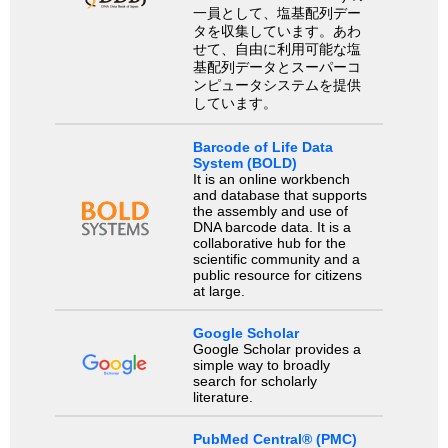
一員として、塩基配列デー
タを収集しています。あわ
せて、自由に利用可能な塩
基配列データとスーパーコ
ンピュータシステムを提供
しています。
Barcode of Life Data
System (BOLD)
It is an online workbench
and database that supports
the assembly and use of
DNA barcode data. It is a
collaborative hub for the
scientific community and a
public resource for citizens
at large.
Google Scholar
Google Scholar provides a
simple way to broadly
search for scholarly
literature.
PubMed Central® (PMC)