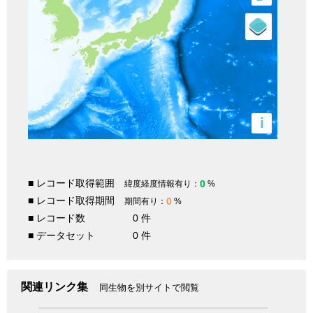
i
■ レコード取得範囲
0
緯度経度情報有り：
%
■ レコード取得期間
0
期間有り：
%
■ レコード数
0 件
■ データセット
0 件
関連リンク集
同生物を別サイトで閲覧