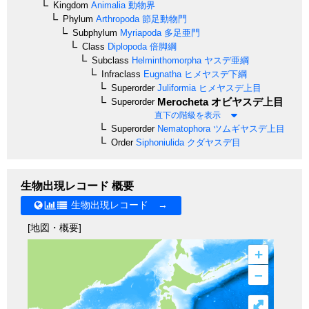
Kingdom
Animalia
動物界
Phylum
Arthropoda
節足動物門
Subphylum
Myriapoda
多足亜門
Class
Diplopoda
倍脚綱
Subclass
Helminthomorpha
ヤスデ亜綱
Infraclass
Eugnatha
ヒメヤスデ下綱
Superorder
Juliformia
ヒメヤスデ上目
Merocheta
オビヤスデ上目
Superorder
直下の階級を表示
Superorder
Nematophora
ツムギヤスデ上目
Order
Siphoniulida
クダヤスデ目
生物出現レコード 概要
生物出現レコード →
[地図・概要]
+
–
⤢