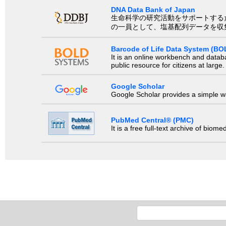
DNA Data Bank of Japan
生命科学の研究活動をサポートするために、国際塩基
の一員として、塩基配列データを収
Barcode of Life Data System (BO
It is an online workbench and datab
public resource for citizens at large.
Google Scholar
Google Scholar provides a simple way
PubMed Central® (PMC)
It is a free full-text archive of biom