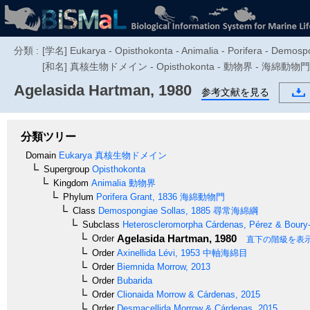
分類 :
[学名] Eukarya - Opisthokonta - Animalia - Porifera - Demos
[和名] 真核生物ドメイン - Opisthokonta - 動物界 - 海綿動物門 -
Agelasida
Hartman, 1980
参考文献を見る
分類ツリー
Domain
Eukarya
真核生物ドメイン
Supergroup
Opisthokonta
Kingdom
Animalia
動物界
Phylum
Porifera
Grant, 1836
海綿動物門
Class
Demospongiae
Sollas, 1885
尋常海綿綱
Subclass
Heteroscleromorpha
Cárdenas, Pérez & Boury-
Agelasida
Hartman, 1980
Order
直下の階級を表
Order
Axinellida
Lévi, 1953
中軸海綿目
Order
Biemnida
Morrow, 2013
Order
Bubarida
Order
Clionaida
Morrow & Cárdenas, 2015
Order
Desmacellida
Morrow & Cárdenas, 2015