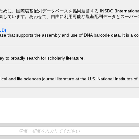
配列データベースを協同運営する INSDC (International Nucleotide
集しています。あわせて、自由に利用可能な塩基配列データとスーパー
LD)
ase that supports the assembly and use of DNA barcode data. It is a col
 to broadly search for scholarly literature.
edical and life sciences journal literature at the U.S. National Institutes