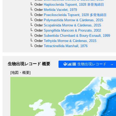
Order
Haplosclerida
Topsent, 1928
単骨海綿目
Order
Merliida
Vacelet, 1979
Order
Poecilosclerida
Topsent, 1928
多骨海綿目
Order
Polymastiida
Morrow & Cárdenas, 2015
Order
Scopalinida
Morrow & Cárdenas, 2015
Order
Spongillida
Manconi & Pronzato, 2002
Order
Suberitida
Chombard & Boury-Esnault, 1999
Order
Tethyida
Morrow & Cárdenas, 2015
Order
Tetractinellida
Marshall, 1876
生物出現レコード 概要
生物出現レコード →
[地図・概要]