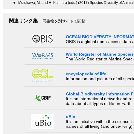
●
Motokawa, M. and H. Kajihara (eds.) (2017) Species Diversity of Animal
関連リンク集
同生物を別サイトで閲覧
OCEAN BIODIVERSITY INFORMA
OBIS is a global open-access data a
World Register of Marine Species
The World Register of Marine Species
encyclopedia of life
Information and pictures of all spec
Global Biodiversity Information Fa
It is an international network and 
data about all types of life on Earth.
uBio
It is an initiative within the scienc
names of all living (and once-living