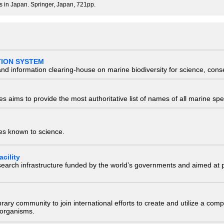
s in Japan. Springer, Japan, 721pp.
TION SYSTEM
nd information clearing-house on marine biodiversity for science, con
 aims to provide the most authoritative list of names of all marine spec
ies known to science.
cility
research infrastructure funded by the world’s governments and aimed a
e library community to join international efforts to create and utilize a 
) organisms.