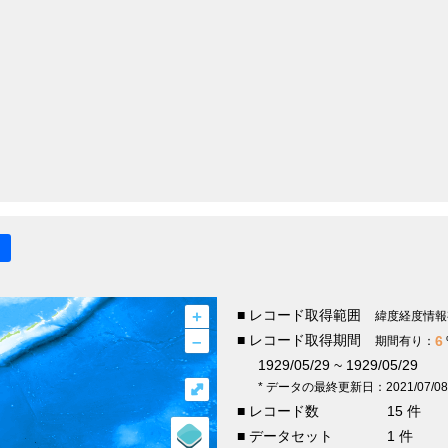
+
■ レコード取得範囲
緯度経度情報
–
■ レコード取得期間
6
期間有り：
1929/05/29 ~ 1929/05/29
⤢
* データの最終更新日：2021/07/08
■ レコード数
15 件
■ データセット
1 件