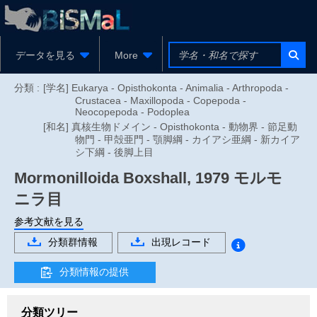
データを見る
More
分類 :
[学名] Eukarya - Opisthokonta - Animalia - Arthropoda -
Crustacea - Maxillopoda - Copepoda -
Neocopepoda - Podoplea
[和名] 真核生物ドメイン - Opisthokonta - 動物界 - 節足動
物門 - 甲殻亜門 - 顎脚綱 - カイアシ亜綱 - 新カイア
シ下綱 - 後脚上目
Mormonilloida
Boxshall, 1979
モルモ
ニラ目
参考文献を見る
分類群情報
出現レコード
分類情報の提供
分類ツリー