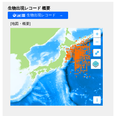
生物出現レコード 概要
生物出現レコード →
[地図・概要]
+
–
⤢
i