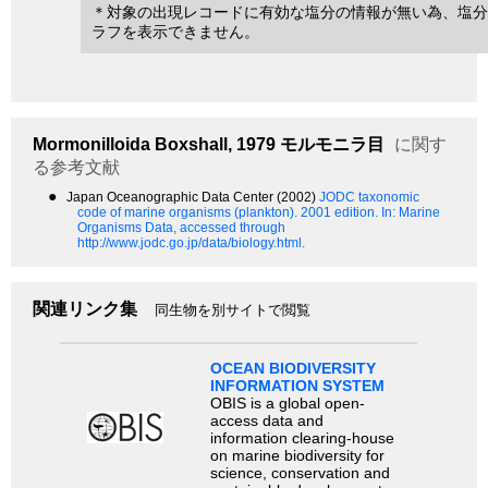
＊対象の出現レコードに有効な塩分の情報が無い為、塩分
ラフを表示できません。
Mormonilloida
Boxshall, 1979
モルモニラ目
に関す
る参考文献
●
Japan Oceanographic Data Center (2002)
JODC taxonomic
code of marine organisms (plankton). 2001 edition.
In: Marine
Organisms Data, accessed through
http://www.jodc.go.jp/data/biology.html.
関連リンク集
同生物を別サイトで閲覧
OCEAN BIODIVERSITY
INFORMATION SYSTEM
OBIS is a global open-
access data and
information clearing-house
on marine biodiversity for
science, conservation and