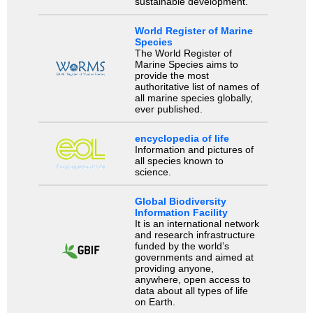
sustainable development.
World Register of Marine
Species
The World Register of
Marine Species aims to
provide the most
authoritative list of names of
all marine species globally,
ever published.
encyclopedia of life
Information and pictures of
all species known to
science.
Global Biodiversity
Information Facility
It is an international network
and research infrastructure
funded by the world’s
governments and aimed at
providing anyone,
anywhere, open access to
data about all types of life
on Earth.