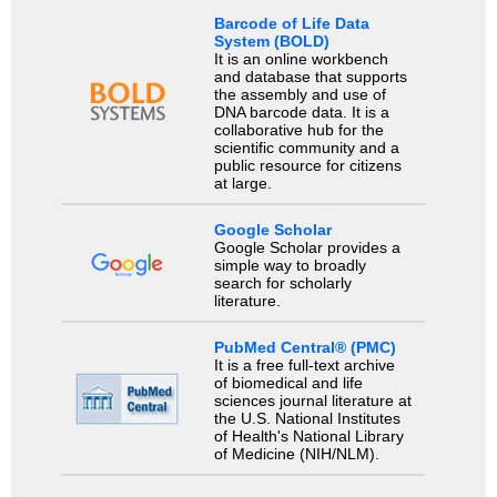
Barcode of Life Data
System (BOLD)
It is an online workbench
and database that supports
the assembly and use of
DNA barcode data. It is a
collaborative hub for the
scientific community and a
public resource for citizens
at large.
Google Scholar
Google Scholar provides a
simple way to broadly
search for scholarly
literature.
PubMed Central® (PMC)
It is a free full-text archive
of biomedical and life
sciences journal literature at
the U.S. National Institutes
of Health's National Library
of Medicine (NIH/NLM).