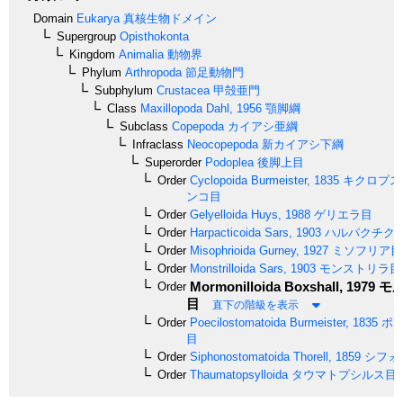
Domain
Eukarya
真核生物ドメイン
Supergroup
Opisthokonta
Kingdom
Animalia
動物界
Phylum
Arthropoda
節足動物門
Subphylum
Crustacea
甲殻亜門
Class
Maxillopoda
Dahl, 1956
顎脚綱
Subclass
Copepoda
カイアシ亜綱
Infraclass
Neocopepoda
新カイアシ下綱
Superorder
Podoplea
後脚上目
Order
Cyclopoida
Burmeister, 1835
キクロプス
ンコ目
Order
Gelyelloida
Huys, 1988
ゲリエラ目
Order
Harpacticoida
Sars, 1903
ハルパクチク
Order
Misophrioida
Gurney, 1927
ミソフリア目
Order
Monstrilloida
Sars, 1903
モンストリラ目
Mormonilloida
Boxshall, 1979
モ
Order
目
直下の階級を表示
Order
Poecilostomatoida
Burmeister, 1835
ポエ
目
Order
Siphonostomatoida
Thorell, 1859
シフォ
Order
Thaumatopsylloida
タウマトプシルス目