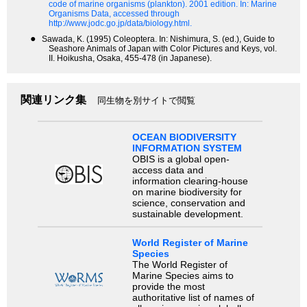
code of marine organisms (plankton). 2001 edition.
In: Marine
Organisms Data, accessed through
http://www.jodc.go.jp/data/biology.html.
●
Sawada, K. (1995) Coleoptera. In: Nishimura, S. (ed.), Guide to
Seashore Animals of Japan with Color Pictures and Keys, vol.
II. Hoikusha, Osaka, 455-478 (in Japanese).
関連リンク集
同生物を別サイトで閲覧
OCEAN BIODIVERSITY
INFORMATION SYSTEM
OBIS is a global open-
access data and
information clearing-house
on marine biodiversity for
science, conservation and
sustainable development.
World Register of Marine
Species
The World Register of
Marine Species aims to
provide the most
authoritative list of names of