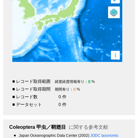
i
■ レコード取得範囲
0
緯度経度情報有り：
%
■ レコード取得期間
0
期間有り：
%
■ レコード数
0 件
■ データセット
0 件
Coleoptera
甲虫／鞘翅目
に関する参考文献
●
Japan Oceanographic Data Center (2002)
JODC taxonomic