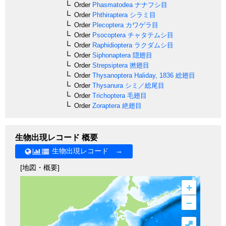
Order
Phasmatodea
ナナフシ目
Order
Phthiraptera
シラミ目
Order
Plecoptera
カワゲラ目
Order
Psocoptera
チャタテムシ目
Order
Raphidioptera
ラクダムシ目
Order
Siphonaptera
隠翅目
Order
Strepsiptera
撚翅目
Order
Thysanoptera
Haliday, 1836
総翅目
Order
Thysanura
シミ／総尾目
Order
Trichoptera
毛翅目
Order
Zoraptera
絶翅目
生物出現レコード 概要
生物出現レコード →
[地図・概要]
+
–
⤢