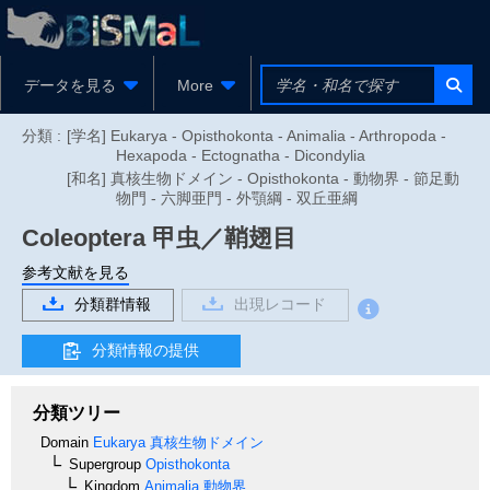
データを見る
More
分類 :
[学名] Eukarya - Opisthokonta - Animalia - Arthropoda -
Hexapoda - Ectognatha - Dicondylia
[和名] 真核生物ドメイン - Opisthokonta - 動物界 - 節足動
物門 - 六脚亜門 - 外顎綱 - 双丘亜綱
Coleoptera
甲虫／鞘翅目
参考文献を見る
分類群情報
出現レコード
分類情報の提供
分類ツリー
Domain
Eukarya
真核生物ドメイン
Supergroup
Opisthokonta
Kingdom
Animalia
動物界