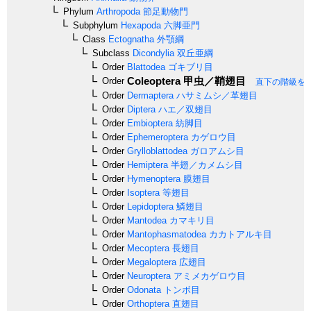
Phylum
Arthropoda
節足動物門
Subphylum
Hexapoda
六脚亜門
Class
Ectognatha
外顎綱
Subclass
Dicondylia
双丘亜綱
Order
Blattodea
ゴキブリ目
Coleoptera
甲虫／鞘翅目
Order
直下の階級を
Order
Dermaptera
ハサミムシ／革翅目
Order
Diptera
ハエ／双翅目
Order
Embioptera
紡脚目
Order
Ephemeroptera
カゲロウ目
Order
Grylloblattodea
ガロアムシ目
Order
Hemiptera
半翅／カメムシ目
Order
Hymenoptera
膜翅目
Order
Isoptera
等翅目
Order
Lepidoptera
鱗翅目
Order
Mantodea
カマキリ目
Order
Mantophasmatodea
カカトアルキ目
Order
Mecoptera
長翅目
Order
Megaloptera
広翅目
Order
Neuroptera
アミメカゲロウ目
Order
Odonata
トンボ目
Order
Orthoptera
直翅目