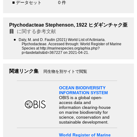
■ データセット
0 件
Ptychodacteae
Stephenson, 1922
ヒダギンチャク亜
目
に関する参考文献
●
Daly, M. and D. Fautin (2021) World List of Actiniaria.
Ptychodacteae. Accessed through: World Register of Marine
Species at http://marinespecies.org/aphia.php?
p=taxdetails&id=367227 on 2021-04-21.
関連リンク集
同生物を別サイトで閲覧
OCEAN BIODIVERSITY
INFORMATION SYSTEM
OBIS is a global open-
access data and
information clearing-house
on marine biodiversity for
science, conservation and
sustainable development.
World Register of Marine