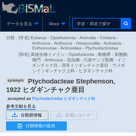
データを見る
More
分類 :
[学名] Eukarya - Opisthokonta - Animalia - Cnidaria -
Anthozoa - Anthozoa - Hexacorallia - Actiniaria -
Enthemonae - Actinioidea - Ptychodactinidae
[和名] 真核生物ドメイン - Opisthokonta - 動物界 - 刺胞動
物門 - Anthozoa - 花虫綱 - 六放サンゴ亜綱 - イソ
ギンチャク目 - 尋常イソギンチャク亜目 - ウメボ
シイソギンチャク上科 - ヒダギンチャク科
Ptychodacteae
Stephenson,
synonym
1922
ヒダギンチャク亜目
accepted as
Ptychodactinidae
ヒダギンチャク科
参考文献を見る
分類群情報
出現レコード
分類情報の提供