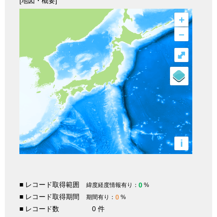
[地図・概要]
+
–
⤢
i
■ レコード取得範囲
0
緯度経度情報有り：
%
■ レコード取得期間
0
期間有り：
%
■ レコード数
0 件