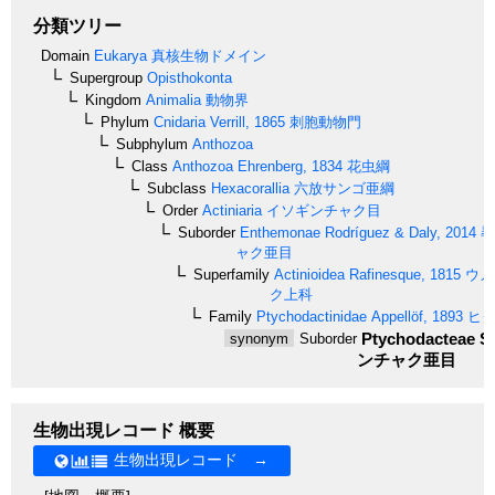
分類ツリー
Domain
Eukarya
真核生物ドメイン
Supergroup
Opisthokonta
Kingdom
Animalia
動物界
Phylum
Cnidaria
Verrill, 1865
刺胞動物門
Subphylum
Anthozoa
Class
Anthozoa
Ehrenberg, 1834
花虫綱
Subclass
Hexacorallia
六放サンゴ亜綱
Order
Actiniaria
イソギンチャク目
Suborder
Enthemonae
Rodríguez & Daly, 2014
尋
ャク亜目
Superfamily
Actinioidea
Rafinesque, 1815
ウメ
ク上科
Family
Ptychodactinidae
Appellöf, 1893
ヒダ
Ptychodacteae
St
synonym
Suborder
ンチャク亜目
生物出現レコード 概要
生物出現レコード →