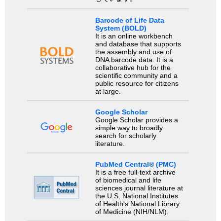
Barcode of Life Data
System (BOLD)
It is an online workbench
and database that supports
the assembly and use of
DNA barcode data. It is a
collaborative hub for the
scientific community and a
public resource for citizens
at large.
Google Scholar
Google Scholar provides a
simple way to broadly
search for scholarly
literature.
PubMed Central® (PMC)
It is a free full-text archive
of biomedical and life
sciences journal literature at
the U.S. National Institutes
of Health's National Library
of Medicine (NIH/NLM).