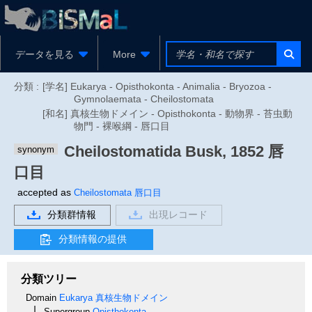
データを見る
More
分類 :
[学名] Eukarya - Opisthokonta - Animalia - Bryozoa -
Gymnolaemata - Cheilostomata
[和名] 真核生物ドメイン - Opisthokonta - 動物界 - 苔虫動
物門 - 裸喉綱 - 唇口目
Cheilostomatida
Busk, 1852
唇
synonym
口目
accepted as
Cheilostomata
唇口目
分類群情報
出現レコード
分類情報の提供
分類ツリー
Domain
Eukarya
真核生物ドメイン
Supergroup
Opisthokonta