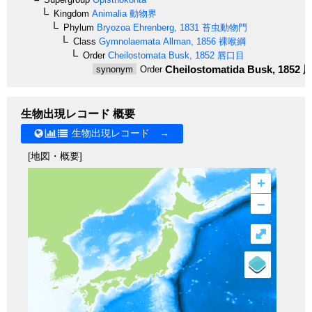
Kingdom
Animalia
動物界
Phylum
Bryozoa
Ehrenberg, 1831
苔虫動物門
Class
Gymnolaemata
Allman, 1856
裸喉綱
Order
Cheilostomata
Busk, 1852
唇口目
Cheilostomatida
Busk, 1852
唇
synonym
Order
生物出現レコード 概要
生物出現レコード →
[地図・概要]
+
–
⤢