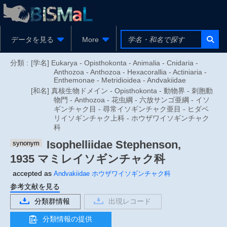
データを見る
More
分類 :
[学名] Eukarya - Opisthokonta - Animalia - Cnidaria -
Anthozoa - Anthozoa - Hexacorallia - Actiniaria -
Enthemonae - Metridioidea - Andvakiidae
[和名] 真核生物ドメイン - Opisthokonta - 動物界 - 刺胞動
物門 - Anthozoa - 花虫綱 - 六放サンゴ亜綱 - イソ
ギンチャク目 - 尋常イソギンチャク亜目 - ヒダベ
リイソギンチャク上科 - ホウザワイソギンチャク
科
Isophelliidae
Stephenson,
synonym
1935
マミレイソギンチャク科
accepted as
Andvakiidae
ホウザワイソギンチャク科
参考文献を見る
分類群情報
出現レコード
分類情報の提供