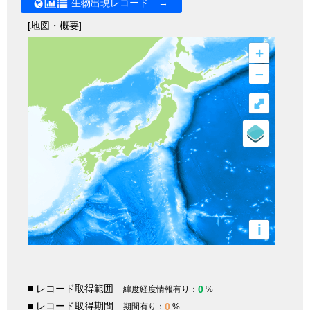
生物出現レコード →
[地図・概要]
+
–
⤢
i
■ レコード取得範囲
0
緯度経度情報有り：
%
■ レコード取得期間
0
期間有り：
%