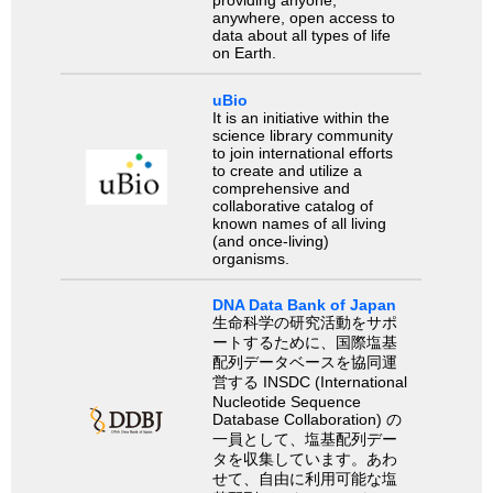
providing anyone,
anywhere, open access to
data about all types of life
on Earth.
uBio
It is an initiative within the
science library community
to join international efforts
to create and utilize a
comprehensive and
collaborative catalog of
known names of all living
(and once-living)
organisms.
DNA Data Bank of Japan
生命科学の研究活動をサポ
ートするために、国際塩基
配列データベースを協同運
営する INSDC (International
Nucleotide Sequence
Database Collaboration) の
一員として、塩基配列デー
タを収集しています。あわ
せて、自由に利用可能な塩