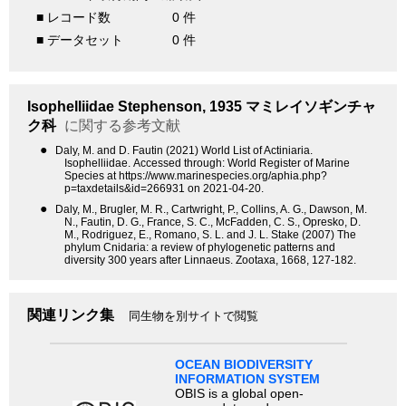
■ レコード数
0 件
■ データセット
0 件
Isophelliidae
Stephenson, 1935
マミレイソギンチャ
ク科
に関する参考文献
●
Daly, M. and D. Fautin (2021) World List of Actiniaria.
Isophelliidae. Accessed through: World Register of Marine
Species at https://www.marinespecies.org/aphia.php?
p=taxdetails&id=266931 on 2021-04-20.
●
Daly, M., Brugler, M. R., Cartwright, P., Collins, A. G., Dawson, M.
N., Fautin, D. G., France, S. C., McFadden, C. S., Opresko, D.
M., Rodriguez, E., Romano, S. L. and J. L. Stake (2007) The
phylum Cnidaria: a review of phylogenetic patterns and
diversity 300 years after Linnaeus. Zootaxa, 1668, 127-182.
関連リンク集
同生物を別サイトで閲覧
OCEAN BIODIVERSITY
INFORMATION SYSTEM
OBIS is a global open-