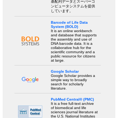
基配列データとスーパーコ
ンピュータシステムを提供
しています。
Barcode of Life Data
System (BOLD)
It is an online workbench
and database that supports
the assembly and use of
DNA barcode data. It is a
collaborative hub for the
scientific community and a
public resource for citizens
at large.
Google Scholar
Google Scholar provides a
simple way to broadly
search for scholarly
literature.
PubMed Central® (PMC)
It is a free full-text archive
of biomedical and life
sciences journal literature at
the U.S. National Institutes