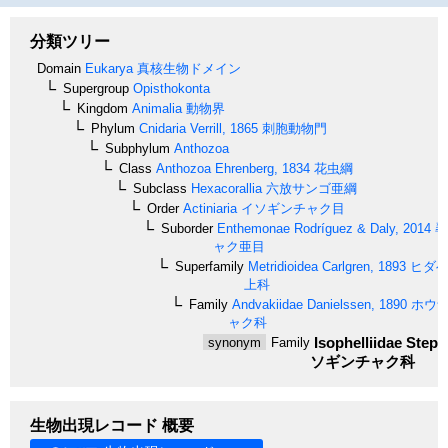
分類ツリー
Domain
Eukarya
真核生物ドメイン
Supergroup
Opisthokonta
Kingdom
Animalia
動物界
Phylum
Cnidaria
Verrill, 1865
刺胞動物門
Subphylum
Anthozoa
Class
Anthozoa
Ehrenberg, 1834
花虫綱
Subclass
Hexacorallia
六放サンゴ亜綱
Order
Actiniaria
イソギンチャク目
Suborder
Enthemonae
Rodríguez & Daly, 2014
尋
ャク亜目
Superfamily
Metridioidea
Carlgren, 1893
ヒダベ
上科
Family
Andvakiidae
Danielssen, 1890
ホウザ
ャク科
Isophelliidae
Steph
synonym
Family
ソギンチャク科
生物出現レコード 概要