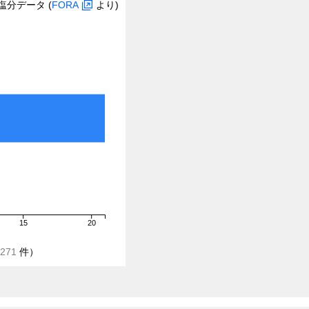
塩分データ (
FORA
より)
15
20
271
件）