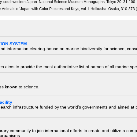
Bay, southwestern Japan. National Science Museum Monographs, Tokyo 20: 31-100.
e Animals of Japan with Color Pictures and Keys, vol. I. Hoikusha, Osaka, 310-373 
TION SYSTEM
nd information clearing-house on marine biodiversity for science, con
 aims to provide the most authoritative list of names of all marine spec
ies known to science.
cility
research infrastructure funded by the world’s governments and aimed a
e library community to join international efforts to create and utilize a 
) organisms.