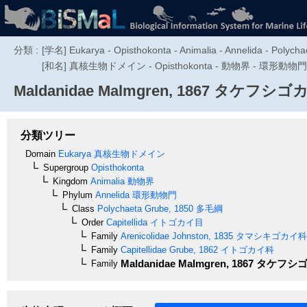
分類 :
[学名] Eukarya - Opisthokonta - Animalia - Annelida - Polychae
[和名] 真核生物ドメイン - Opisthokonta - 動物界 - 環形動
Maldanidae
Malmgren, 1867
タケフシゴカ
分類ツリー
Domain
Eukarya
真核生物ドメイン
Supergroup
Opisthokonta
Kingdom
Animalia
動物界
Phylum
Annelida
環形動物門
Class
Polychaeta
Grube, 1850
多毛綱
Order
Capitellida
イトゴカイ目
Family
Arenicolidae
Johnston, 1835
タマシキゴカイ科
Family
Capitellidae
Grube, 1862
イトゴカイ科
Maldanidae
Malmgren, 1867
タケフシゴ
Family