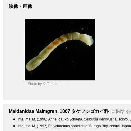
映像・画像
Photo by K. Tanaka
Maldanidae
Malmgren, 1867
タケフシゴカイ科
に関する
●
Imajima, M. (1996) Annelida, Polychaeta. Seibutsu Kenkyusha, Tokyo. 5
●
Imajima, M. (1997) Polychaetous annelids of Suruga Bay, central Jap