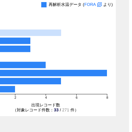
再解析水温データ (
FORA
より)
2
4
6
8
出現レコード数
（対象レコード件数：
33
/
271
件）