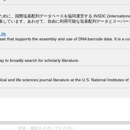
配列データベースを協同運営する INSDC (International Nucleotide
集しています。あわせて、自由に利用可能な塩基配列データとスーパー
LD)
ase that supports the assembly and use of DNA barcode data. It is a col
 to broadly search for scholarly literature.
edical and life sciences journal literature at the U.S. National Institutes