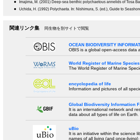
●
Imajima, M. (2001) Deep-sea benthic polychaetous annelids of Tosa 
●
Uchida, H. (1992) Polychaeta. In: Nishimura, S. (ed.), Guide to Seashor
関連リンク集
同生物を別サイトで閲覧
OCEAN BIODIVERSITY INFORMA
OBIS is a global open-access data a
World Register of Marine Species
The World Register of Marine Species
encyclopedia of life
Information and pictures of all spec
Global Biodiversity Information Fa
It is an international network and 
data about all types of life on Earth.
uBio
It is an initiative within the scienc
names of all living (and once-living