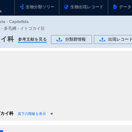
生物分類ツリー
生物出現レコード
データ
ta - Capitellida
物門 - 多毛綱 - イトゴカイ目
イ科
参考文献を見る
分類群情報
出現レコー
カイ科
直下の階級を表示