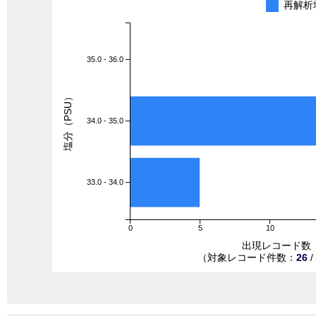
再解析
35.0 - 36.0
塩分（PSU）
34.0 - 35.0
33.0 - 34.0
0
5
10
出現レコード数
（対象レコード件数：
26
/