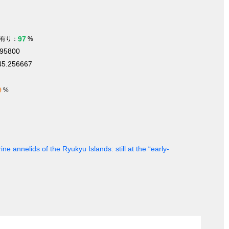
97
有り：
%
295800
45.256667
9
%
ine annelids of the Ryukyu Islands: still at the “early-