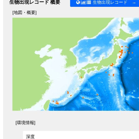
生物出現レコード 概要
生物出現レコード →
[地図・概要]
[環境情報]
深度