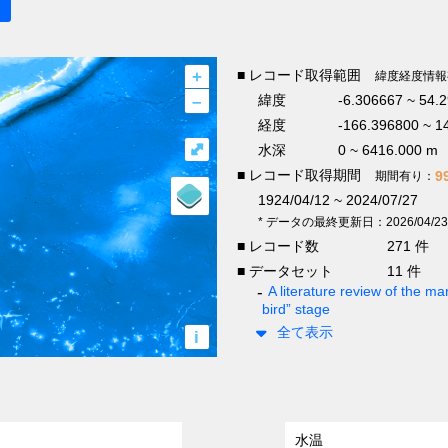
+
■ レコード取得範囲
緯度経度情報
–
緯度
-6.306667 ~ 54.
経度
-166.396800 ~ 1
⤢
水深
0 ~ 6416.000 m
■ レコード取得期間
9
期間有り：
1924/04/12 ~ 2024/07/27
* データの最終更新日：2026/04/23
■ レコード数
271 件
■ データセット
11 件
A literature review of the mar
bird” stage
全て表示
i
水温