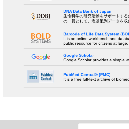
DNA Data Bank of Japan
生命科学の研究活動をサポートするために、国際塩基
の一員として、塩基配列データを収
Barcode of Life Data System (BO
It is an online workbench and datab
public resource for citizens at large.
Google Scholar
Google Scholar provides a simple way
PubMed Central® (PMC)
It is a free full-text archive of biom