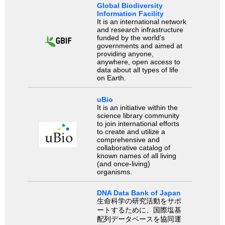
Global Biodiversity
Information Facility
It is an international network
and research infrastructure
funded by the world’s
governments and aimed at
providing anyone,
anywhere, open access to
data about all types of life
on Earth.
uBio
It is an initiative within the
science library community
to join international efforts
to create and utilize a
comprehensive and
collaborative catalog of
known names of all living
(and once-living)
organisms.
DNA Data Bank of Japan
生命科学の研究活動をサポ
ートするために、国際塩基
配列データベースを協同運