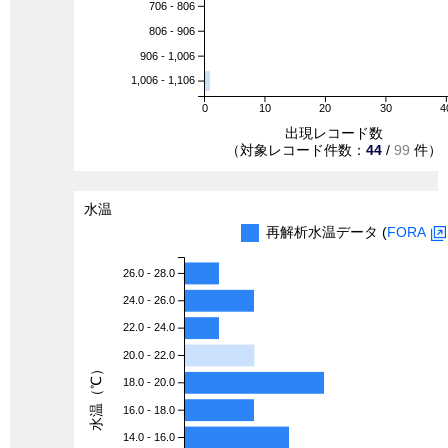
706 - 806
806 - 906
906 - 1,006
1,006 - 1,106
0
10
20
30
4
出現レコード数
（対象レコード件数：
44
/
99
件）
水温
再解析水温データ (
FORA
26.0 - 28.0
24.0 - 26.0
22.0 - 24.0
20.0 - 22.0
水温（℃）
18.0 - 20.0
16.0 - 18.0
14.0 - 16.0