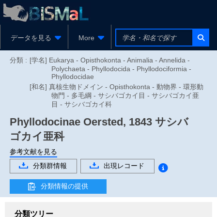
データを見る
More
分類 :
[学名] Eukarya - Opisthokonta - Animalia - Annelida -
Polychaeta - Phyllodocida - Phyllodociformia -
Phyllodocidae
[和名] 真核生物ドメイン - Opisthokonta - 動物界 - 環形動
物門 - 多毛綱 - サシバゴカイ目 - サシバゴカイ亜
目 - サシバゴカイ科
Phyllodocinae
Oersted, 1843
サシバ
ゴカイ亜科
参考文献を見る
分類群情報
出現レコード
分類情報の提供
分類ツリー