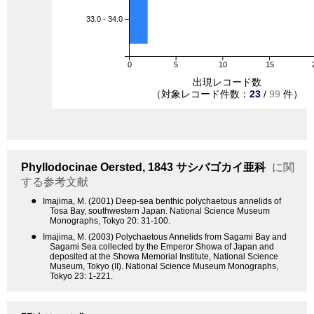
33.0 - 34.0
0
5
10
15
出現レコード数
（対象レコード件数：
23
/
99
件）
Phyllodocinae
Oersted, 1843
サシバゴカイ亜科
に関
する参考文献
●
Imajima, M. (2001) Deep-sea benthic polychaetous annelids of
Tosa Bay, southwestern Japan. National Science Museum
Monographs, Tokyo 20: 31-100.
●
Imajima, M. (2003) Polychaetous Annelids from Sagami Bay and
Sagami Sea collected by the Emperor Showa of Japan and
deposited at the Showa Memorial Institute, National Science
Museum, Tokyo (II). National Science Museum Monographs,
Tokyo 23: 1-221.