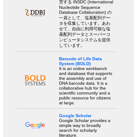
営する INSDC (International
Nucleotide Sequence
Database Collaboration) の
一員として、塩基配列デー
タを収集しています。あわ
せて、自由に利用可能な塩
基配列データとスーパーコ
ンピュータシステムを提供
しています。
Barcode of Life Data
System (BOLD)
It is an online workbench
and database that supports
the assembly and use of
DNA barcode data. It is a
collaborative hub for the
scientific community and a
public resource for citizens
at large.
Google Scholar
Google Scholar provides a
simple way to broadly
search for scholarly
literature.