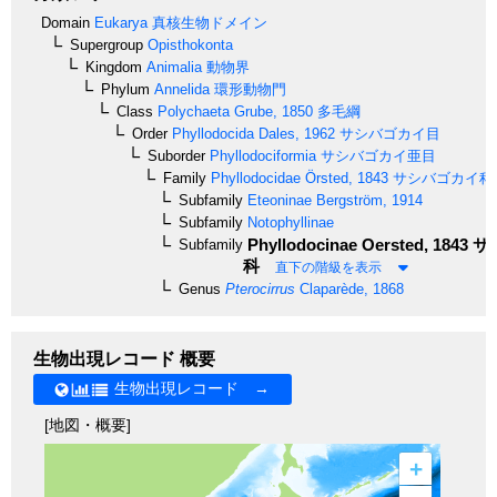
Domain
Eukarya
真核生物ドメイン
Supergroup
Opisthokonta
Kingdom
Animalia
動物界
Phylum
Annelida
環形動物門
Class
Polychaeta
Grube, 1850
多毛綱
Order
Phyllodocida
Dales, 1962
サシバゴカイ目
Suborder
Phyllodociformia
サシバゴカイ亜目
Family
Phyllodocidae
Örsted, 1843
サシバゴカイ科
Subfamily
Eteoninae
Bergström, 1914
Subfamily
Notophyllinae
Phyllodocinae
Oersted, 1843
サ
Subfamily
科
直下の階級を表示
Genus
Pterocirrus
Claparède, 1868
生物出現レコード 概要
生物出現レコード →
[地図・概要]
+