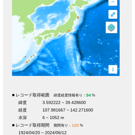
–
⤢
i
■ レコード取得範囲
94
緯度経度情報有り：
%
緯度
3.592222 ~ 39.428600
経度
107.981667 ~ 142.271600
水深
6 ~ 1052 m
■ レコード取得期間
100
期間有り：
%
1924/04/20 ~ 2024/06/12