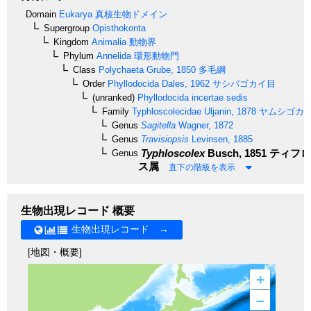
Domain
Eukarya
真核生物ドメイン
Supergroup
Opisthokonta
Kingdom
Animalia
動物界
Phylum
Annelida
環形動物門
Class
Polychaeta
Grube, 1850
多毛綱
Order
Phyllodocida
Dales, 1962
サシバゴカイ目
(unranked)
Phyllodocida incertae sedis
Family
Typhloscolecidae
Uljanin, 1878
ヤムシゴカ
Genus
Sagitella
Wagner, 1872
Genus
Travisiopsis
Levinsen, 1885
Typhloscolex
Busch, 1851
ティフロ
Genus
ス属
直下の階級を表示
生物出現レコード 概要
生物出現レコード →
[地図・概要]
+
–