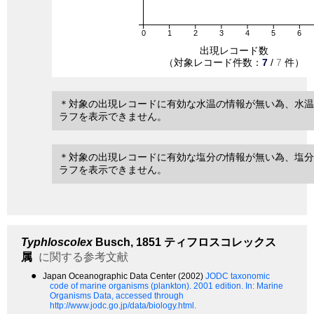
0
1
2
3
4
5
6
出現レコード数
（対象レコード件数：
7
/
7
件）
＊対象の出現レコードに有効な水温の情報が無い為、水温
ラフを表示できません。
＊対象の出現レコードに有効な塩分の情報が無い為、塩分
ラフを表示できません。
Typhloscolex
Busch, 1851
ティフロスコレックス
属
に関する参考文献
●
Japan Oceanographic Data Center (2002)
JODC taxonomic
code of marine organisms (plankton). 2001 edition.
In: Marine
Organisms Data, accessed through
http://www.jodc.go.jp/data/biology.html.