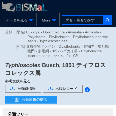
データを見る
More
分類 :
[学名] Eukarya - Opisthokonta - Animalia - Annelida -
Polychaeta - Phyllodocida - Phyllodocida incertae
sedis - Typhloscolecidae
[和名] 真核生物ドメイン - Opisthokonta - 動物界 - 環形動
物門 - 多毛綱 - サシバゴカイ目 - Phyllodocida
incertae sedis - ヤムシゴカイ科
Typhloscolex
Busch, 1851
ティフロス
コレックス属
参考文献を見る
分類群情報
出現レコード
分類情報の提供
分類ツリー