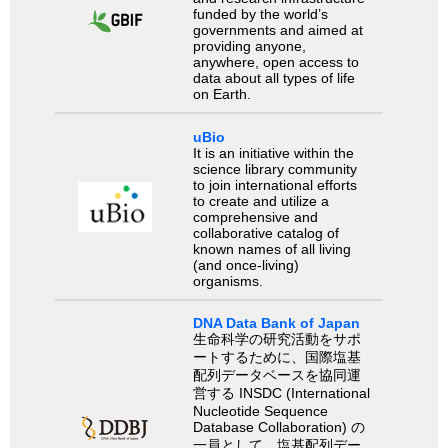
funded by the world’s
governments and aimed at
providing anyone,
anywhere, open access to
data about all types of life
on Earth.
uBio
It is an initiative within the
science library community
to join international efforts
to create and utilize a
comprehensive and
collaborative catalog of
known names of all living
(and once-living)
organisms.
DNA Data Bank of Japan
生命科学の研究活動をサポ
ートするために、国際塩基
配列データベースを協同運
営する INSDC (International
Nucleotide Sequence
Database Collaboration) の
一員として、塩基配列デー