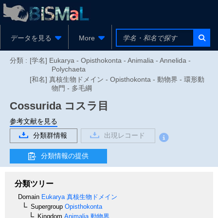
データを見る
More
分類 :
[学名] Eukarya - Opisthokonta - Animalia - Annelida -
Polychaeta
[和名] 真核生物ドメイン - Opisthokonta - 動物界 - 環形動
物門 - 多毛綱
Cossurida
コスラ目
参考文献を見る
分類群情報
出現レコード
分類情報の提供
分類ツリー
Domain
Eukarya
真核生物ドメイン
Supergroup
Opisthokonta
Kingdom
Animalia
動物界