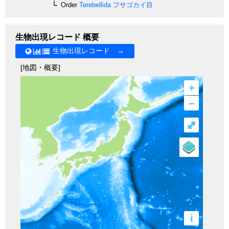
Order
Terebellida
フサゴカイ目
生物出現レコード 概要
生物出現レコード →
[地図・概要]
+
–
⤢
i