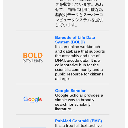
タを収集しています。あわ
せて、自由に利用可能な塩
基配列データとスーパーコ
ンピュータシステムを提供
しています。
Barcode of Life Data
System (BOLD)
It is an online workbench
and database that supports
the assembly and use of
DNA barcode data. It is a
collaborative hub for the
scientific community and a
public resource for citizens
at large.
Google Scholar
Google Scholar provides a
simple way to broadly
search for scholarly
literature.
PubMed Central® (PMC)
It is a free full-text archive