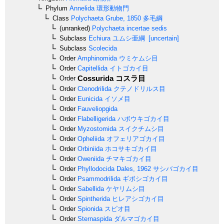
Phylum
Annelida
環形動物門
Class
Polychaeta
Grube, 1850
多毛綱
(unranked)
Polychaeta incertae sedis
Subclass
Echiura
ユムシ亜綱
[uncertain]
Subclass
Scolecida
Order
Amphinomida
ウミケムシ目
Order
Capitellida
イトゴカイ目
Cossurida
コスラ目
Order
Order
Ctenodrilida
クテノドリルス目
Order
Eunicida
イソメ目
Order
Fauveliopgida
Order
Flabelligerida
ハボウキゴカイ目
Order
Myzostomida
スイクチムシ目
Order
Opheliida
オフェリアゴカイ目
Order
Orbiniida
ホコサキゴカイ目
Order
Oweniida
チマキゴカイ目
Order
Phyllodocida
Dales, 1962
サシバゴカイ目
Order
Psammodrilida
ギボシゴカイ目
Order
Sabellida
ケヤリムシ目
Order
Spintherida
ヒレアシゴカイ目
Order
Spionida
スピオ目
Order
Sternaspida
ダルマゴカイ目