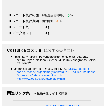
■ レコード取得範囲
0
緯度経度情報有り：
%
■ レコード取得期間
0
期間有り：
%
■ レコード数
0 件
■ データセット
0 件
Cossurida
コスラ目
に関する参考文献
●
Imajima, M. (1997) Polychaetous annelids of Suruga Bay,
central Japan. National Science Museum Monographs, Tokyo
12: 149-228.
●
Japan Oceanographic Data Center (2002)
JODC taxonomic
code of marine organisms (plankton). 2001 edition.
In: Marine
Organisms Data, accessed through
http://www.jodc.go.jp/data/biology.html.
関連リンク集
同生物を別サイトで閲覧
OCEAN BIODIVERSITY