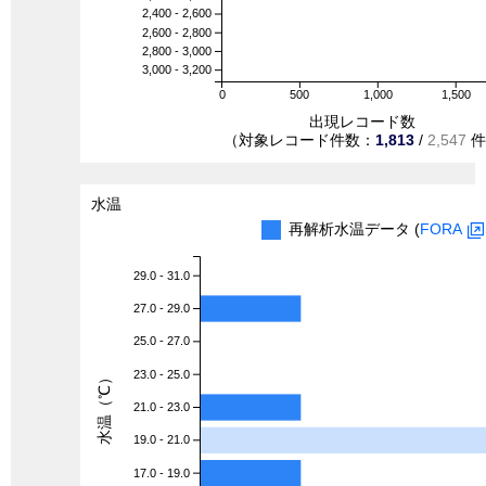
2,400 - 2,600
2,600 - 2,800
2,800 - 3,000
3,000 - 3,200
0
500
1,000
1,500
出現レコード数
（対象レコード件数：
1,813
/
2,547
件
水温
再解析水温データ (
FORA
29.0 - 31.0
27.0 - 29.0
25.0 - 27.0
23.0 - 25.0
水温（℃）
21.0 - 23.0
19.0 - 21.0
17.0 - 19.0