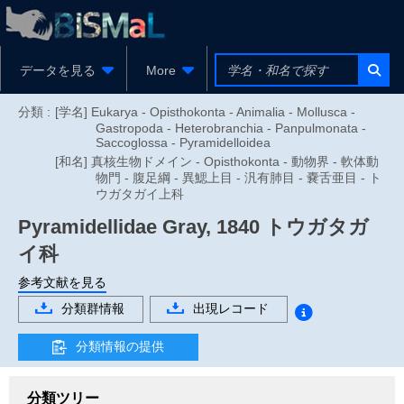
データを見る
More
分類 :
[学名] Eukarya - Opisthokonta - Animalia - Mollusca -
Gastropoda - Heterobranchia - Panpulmonata -
Saccoglossa - Pyramidelloidea
[和名] 真核生物ドメイン - Opisthokonta - 動物界 - 軟体動
物門 - 腹足綱 - 異鰓上目 - 汎有肺目 - 嚢舌亜目 - ト
ウガタガイ上科
Pyramidellidae
Gray, 1840
トウガタガ
イ科
参考文献を見る
分類群情報
出現レコード
分類情報の提供
分類ツリー