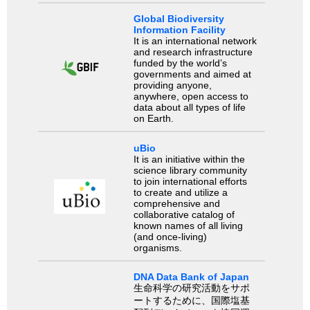
Global Biodiversity
Information Facility
It is an international network
and research infrastructure
funded by the world’s
governments and aimed at
providing anyone,
anywhere, open access to
data about all types of life
on Earth.
uBio
It is an initiative within the
science library community
to join international efforts
to create and utilize a
comprehensive and
collaborative catalog of
known names of all living
(and once-living)
organisms.
DNA Data Bank of Japan
生命科学の研究活動をサポ
ートするために、国際塩基