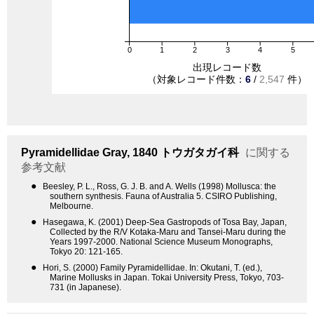
0
1
2
3
4
5
出現レコード数
（対象レコード件数：
6
/
2,547
件）
Pyramidellidae
Gray, 1840
トウガタガイ科
に関する
参考文献
●
Beesley, P. L., Ross, G. J. B. and A. Wells (1998) Mollusca: the
southern synthesis. Fauna of Australia 5. CSIRO Publishing,
Melbourne.
●
Hasegawa, K. (2001) Deep-Sea Gastropods of Tosa Bay, Japan,
Collected by the R/V Kotaka-Maru and Tansei-Maru during the
Years 1997-2000. National Science Museum Monographs,
Tokyo 20: 121-165.
●
Hori, S. (2000) Family Pyramidellidae. In: Okutani, T. (ed.),
Marine Mollusks in Japan. Tokai University Press, Tokyo, 703-
731 (in Japanese).