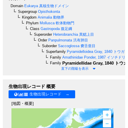
Domain
Eukarya
真核生物ドメイン
Supergroup
Opisthokonta
Kingdom
Animalia
動物界
Phylum
Mollusca
軟体動物門
Class
Gastropoda
腹足綱
Superorder
Heterobranchia
異鰓上目
Order
Panpulmonata
汎有肺目
Suborder
Saccoglossa
嚢舌亜目
Superfamily
Pyramidelloidea
Gray, 1840
トウガタ
Family
Amathinidae
Ponder, 1987
イソチドリ
Pyramidellidae
Gray, 1840
トウガ
Family
直下の階級を表示
生物出現レコード 概要
生物出現レコード →
[地図・概要]
+
–