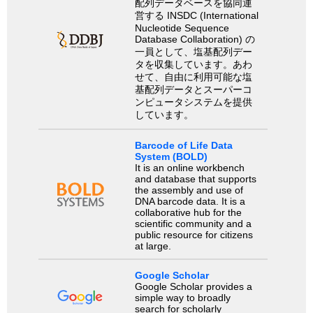
配列データベースを協同運
営する INSDC (International
Nucleotide Sequence
Database Collaboration) の
一員として、塩基配列デー
タを収集しています。あわ
せて、自由に利用可能な塩
基配列データとスーパーコ
ンピュータシステムを提供
しています。
Barcode of Life Data
System (BOLD)
It is an online workbench
and database that supports
the assembly and use of
DNA barcode data. It is a
collaborative hub for the
scientific community and a
public resource for citizens
at large.
Google Scholar
Google Scholar provides a
simple way to broadly
search for scholarly