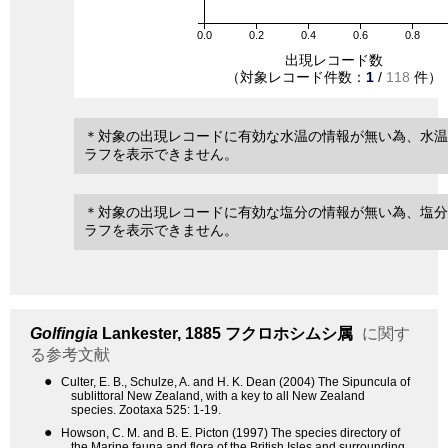
0.0
0.2
0.4
0.6
0.8
出現レコード数
（対象レコード件数：
1
/
118
件）
＊対象の出現レコードに有効な水温の情報が無い為、水温
ラフを表示できません。
＊対象の出現レコードに有効な塩分の情報が無い為、塩分
ラフを表示できません。
Golfingia
Lankester, 1885
フクロホシムシ属
に関す
る参考文献
●
Culter, E. B., Schulze, A. and H. K. Dean (2004) The Sipuncula of
sublittoral New Zealand, with a key to all New Zealand
species. Zootaxa 525: 1-19.
●
Howson, C. M. and B. E. Picton (1997) The species directory of
the Marine fauna and flora of the British Isles and surrounding