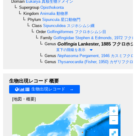
Domain
Eukarya
真核生物ドメイン
Supergroup
Opisthokonta
Kingdom
Animalia
動物界
Phylum
Sipuncula
星口動物門
Class
Sipunculidea
スジホシムシ綱
Order
Golfingiiformes
フクロホシムシ目
Family
Golfingiidae
Stephen & Edmonds, 1972
フクロ
Golfingia
Lankester, 1885
フクロホシ
Genus
直下の階級を表示
Genus
Nephasoma
Pergament, 1946
カスミフクロ
Genus
Thysanocardia
(Fisher, 1950)
カザリフクロ
生物出現レコード 概要
生物出現レコード →
[地図・概要]
+
–
⤢