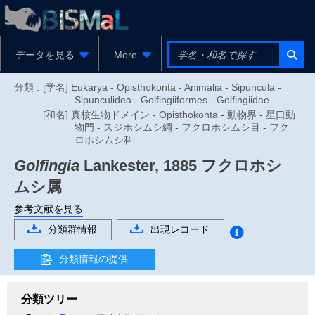
データを見る
More
分類 :
[学名] Eukarya - Opisthokonta - Animalia - Sipuncula -
Sipunculidea - Golfingiiformes - Golfingiidae
[和名] 真核生物ドメイン - Opisthokonta - 動物界 - 星口動
物門 - スジホシムシ綱 - フクロホシムシ目 - フク
ロホシムシ科
Golfingia
Lankester, 1885
フクロホシ
ムシ属
参考文献を見る
分類群情報
出現レコード
分類情報の提供
分類ツリー