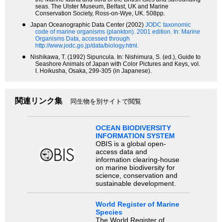
seas. The Ulster Museum, Belfast, UK and Marine
Conservation Society, Ross-on-Wye, UK. 508pp.
●
Japan Oceanographic Data Center (2002)
JODC taxonomic
code of marine organisms (plankton). 2001 edition.
In: Marine
Organisms Data, accessed through
http://www.jodc.go.jp/data/biology.html.
●
Nishikawa, T. (1992) Sipuncula. In: Nishimura, S. (ed.), Guide to
Seashore Animals of Japan with Color Pictures and Keys, vol.
I. Hoikusha, Osaka, 299-305 (in Japanese).
関連リンク集
同生物を別サイトで閲覧
OCEAN BIODIVERSITY
INFORMATION SYSTEM
OBIS is a global open-
access data and
information clearing-house
on marine biodiversity for
science, conservation and
sustainable development.
World Register of Marine
Species
The World Register of