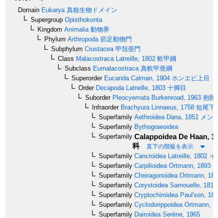
Domain
Eukarya
真核生物ドメイン
Supergroup
Opisthokonta
Kingdom
Animalia
動物界
Phylum
Arthropoda
節足動物門
Subphylum
Crustacea
甲殻亜門
Class
Malacostraca
Latreille, 1802
軟甲綱
Subclass
Eumalacostraca
真軟甲亜綱
Superorder
Eucarida
Calman, 1904
ホンエビ上目
Order
Decapoda
Latreille, 1803
十脚目
Suborder
Pleocyemata
Burkenroad, 1963
抱卵
Infraorder
Brachyura
Linnaeus, 1758
短尾下
Superfamily
Aethroidea
Dana, 1851
メン
Superfamily
Bythograeoidea
Calappoidea
De Haan, 1
Superfamily
科
直下の階級を表示
Superfamily
Cancroidea
Latreille, 1802
イ
Superfamily
Carpilioidea
Ortmann, 1893
ア
Superfamily
Cheiragonoidea
Ortmann, 18
Superfamily
Corystoidea
Samouelle, 1819
Superfamily
Cryptochiroidea
Paul'son, 18
Superfamily
Cyclodorippoidea
Ortmann, 1
Superfamily
Dairoidea
Serène, 1965