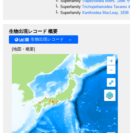
Superfamily
Trapezioidea
Miers, 1886
サ
Superfamily
Trichopeltarioidea
Tavares & 
Superfamily
Xanthoidea
MacLeay, 1838
オ
生物出現レコード 概要
生物出現レコード →
[地図・概要]
+
–
⤢