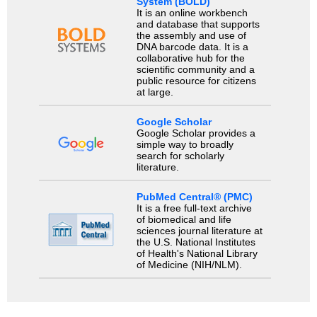
System (BOLD)
It is an online workbench
and database that supports
the assembly and use of
DNA barcode data. It is a
collaborative hub for the
scientific community and a
public resource for citizens
at large.
Google Scholar
Google Scholar provides a
simple way to broadly
search for scholarly
literature.
PubMed Central® (PMC)
It is a free full-text archive
of biomedical and life
sciences journal literature at
the U.S. National Institutes
of Health's National Library
of Medicine (NIH/NLM).