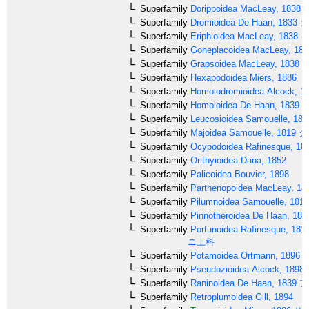
Superfamily
Dorippoidea
MacLeay, 1838
Superfamily
Dromioidea
De Haan, 1833
カ
Superfamily
Eriphioidea
MacLeay, 1838
イ
Superfamily
Goneplacoidea
MacLeay, 183
Superfamily
Grapsoidea
MacLeay, 1838
イ
Superfamily
Hexapodoidea
Miers, 1886
Superfamily
Homolodromioidea
Alcock, 1
Superfamily
Homoloidea
De Haan, 1839
ホ
Superfamily
Leucosioidea
Samouelle, 181
Superfamily
Majoidea
Samouelle, 1819
ク
Superfamily
Ocypodoidea
Rafinesque, 18
Superfamily
Orithyioidea
Dana, 1852
Superfamily
Palicoidea
Bouvier, 1898
Superfamily
Parthenopoidea
MacLeay, 18
Superfamily
Pilumnoidea
Samouelle, 1819
Superfamily
Pinnotheroidea
De Haan, 183
Superfamily
Portunoidea
Rafinesque, 181
ニ上科
Superfamily
Potamoidea
Ortmann, 1896
Superfamily
Pseudozioidea
Alcock, 1898
Superfamily
Raninoidea
De Haan, 1839
ア
Superfamily
Retroplumoidea
Gill, 1894