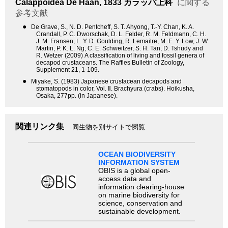
Calappoidea
De Haan, 1833
カラッパ上科
に関する
参考文献
●
De Grave, S., N. D. Pentcheff, S. T. Ahyong, T.-Y. Chan, K. A.
Crandall, P. C. Dworschak, D. L. Felder, R. M. Feldmann, C. H.
J. M. Fransen, L. Y. D. Goulding, R. Lemaitre, M. E. Y. Low, J. W.
Martin, P. K. L. Ng, C. E. Schweitzer, S. H. Tan, D. Tshudy and
R. Wetzer (2009) A classification of living and fossil genera of
decapod crustaceans. The Raffles Bulletin of Zoology,
Supplement 21, 1-109.
●
Miyake, S. (1983) Japanese crustacean decapods and
stomatopods in color, Vol. Ⅱ. Brachyura (crabs). Hoikusha,
Osaka, 277pp. (in Japanese).
関連リンク集
同生物を別サイトで閲覧
OCEAN BIODIVERSITY
INFORMATION SYSTEM
OBIS is a global open-
access data and
information clearing-house
on marine biodiversity for
science, conservation and
sustainable development.