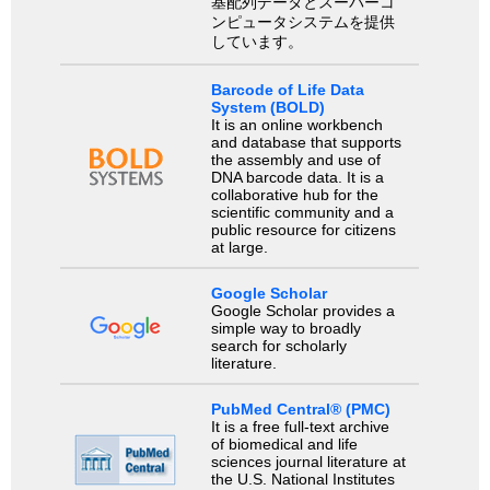
基配列データとスーパーコ
ンピュータシステムを提供
しています。
Barcode of Life Data
System (BOLD)
It is an online workbench
and database that supports
the assembly and use of
DNA barcode data. It is a
collaborative hub for the
scientific community and a
public resource for citizens
at large.
Google Scholar
Google Scholar provides a
simple way to broadly
search for scholarly
literature.
PubMed Central® (PMC)
It is a free full-text archive
of biomedical and life
sciences journal literature at
the U.S. National Institutes