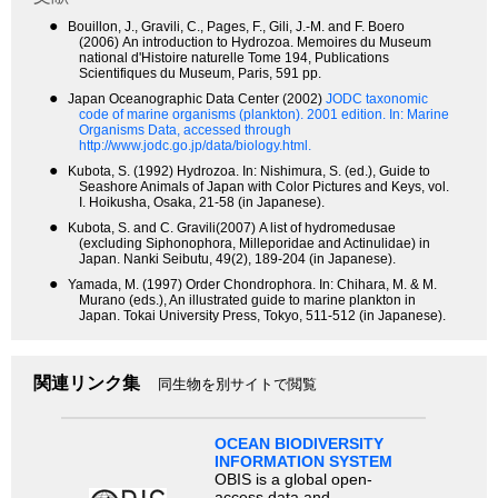
●
Bouillon, J., Gravili, C., Pages, F., Gili, J.-M. and F. Boero
(2006) An introduction to Hydrozoa. Memoires du Museum
national d'Histoire naturelle Tome 194, Publications
Scientifiques du Museum, Paris, 591 pp.
●
Japan Oceanographic Data Center (2002)
JODC taxonomic
code of marine organisms (plankton). 2001 edition.
In: Marine
Organisms Data, accessed through
http://www.jodc.go.jp/data/biology.html.
●
Kubota, S. (1992) Hydrozoa. In: Nishimura, S. (ed.), Guide to
Seashore Animals of Japan with Color Pictures and Keys, vol.
I. Hoikusha, Osaka, 21-58 (in Japanese).
●
Kubota, S. and C. Gravili(2007) A list of hydromedusae
(excluding Siphonophora, Milleporidae and Actinulidae) in
Japan. Nanki Seibutu, 49(2), 189-204 (in Japanese).
●
Yamada, M. (1997) Order Chondrophora. In: Chihara, M. & M.
Murano (eds.), An illustrated guide to marine plankton in
Japan. Tokai University Press, Tokyo, 511-512 (in Japanese).
関連リンク集
同生物を別サイトで閲覧
OCEAN BIODIVERSITY
INFORMATION SYSTEM
OBIS is a global open-
access data and