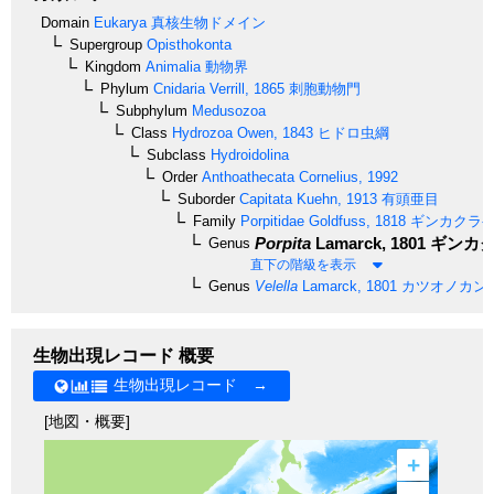
Domain
Eukarya
真核生物ドメイン
Supergroup
Opisthokonta
Kingdom
Animalia
動物界
Phylum
Cnidaria
Verrill, 1865
刺胞動物門
Subphylum
Medusozoa
Class
Hydrozoa
Owen, 1843
ヒドロ虫綱
Subclass
Hydroidolina
Order
Anthoathecata
Cornelius, 1992
Suborder
Capitata
Kuehn, 1913
有頭亜目
Family
Porpitidae
Goldfuss, 1818
ギンカクラ
Porpita
Lamarck, 1801
ギンカ
Genus
直下の階級を表示
Genus
Velella
Lamarck, 1801
カツオノカン
生物出現レコード 概要
生物出現レコード →
[地図・概要]
+