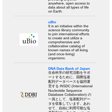
anywhere, open access to
data about all types of life
on Earth.
uBio
It is an initiative within the
science library community
to join international efforts
to create and utilize a
comprehensive and
collaborative catalog of
known names of all living
(and once-living)
organisms.
DNA Data Bank of Japan
生命科学の研究活動をサポ
ートするために、国際塩基
配列データベースを協同運
営する INSDC (International
Nucleotide Sequence
Database Collaboration) の
一員として、塩基配列デー
タを収集しています。あわ
せて、自由に利用可能な塩