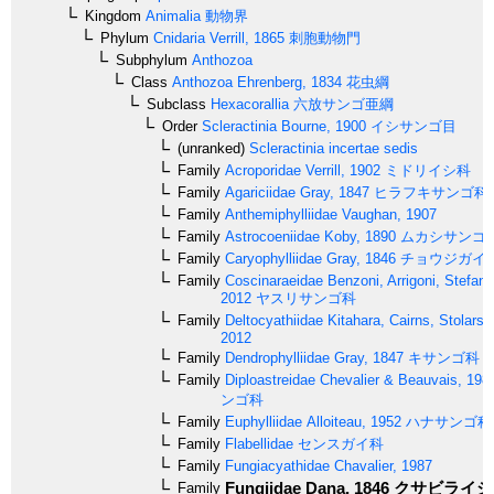
Kingdom
Animalia
動物界
Phylum
Cnidaria
Verrill, 1865
刺胞動物門
Subphylum
Anthozoa
Class
Anthozoa
Ehrenberg, 1834
花虫綱
Subclass
Hexacorallia
六放サンゴ亜綱
Order
Scleractinia
Bourne, 1900
イシサンゴ目
(unranked)
Scleractinia incertae sedis
Family
Acroporidae
Verrill, 1902
ミドリイシ科
Family
Agariciidae
Gray, 1847
ヒラフキサンゴ科
Family
Anthemiphylliidae
Vaughan, 1907
Family
Astrocoeniidae
Koby, 1890
ムカシサンゴ
Family
Caryophylliidae
Gray, 1846
チョウジガイ
Family
Coscinaraeidae
Benzoni, Arrigoni, Stefani 
2012
ヤスリサンゴ科
Family
Deltocyathiidae
Kitahara, Cairns, Stolarski
2012
Family
Dendrophylliidae
Gray, 1847
キサンゴ科
Family
Diploastreidae
Chevalier & Beauvais, 198
ンゴ科
Family
Euphylliidae
Alloiteau, 1952
ハナサンゴ科
Family
Flabellidae
センスガイ科
Family
Fungiacyathidae
Chavalier, 1987
Fungiidae
Dana, 1846
クサビライシ
Family