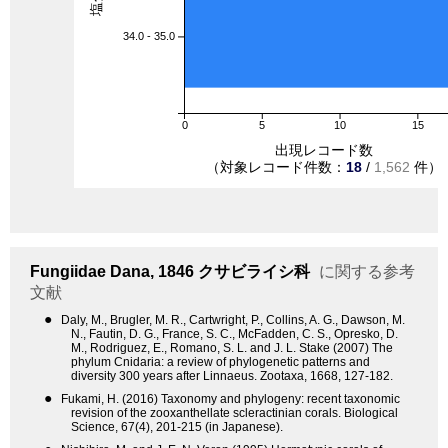
34.0 - 35.0
0
5
10
15
出現レコード数
（対象レコード件数：
18
/
1,562
件）
Fungiidae
Dana, 1846
クサビライシ科
に関する参考
文献
●
Daly, M., Brugler, M. R., Cartwright, P., Collins, A. G., Dawson, M.
N., Fautin, D. G., France, S. C., McFadden, C. S., Opresko, D.
M., Rodriguez, E., Romano, S. L. and J. L. Stake (2007) The
phylum Cnidaria: a review of phylogenetic patterns and
diversity 300 years after Linnaeus. Zootaxa, 1668, 127-182.
●
Fukami, H. (2016) Taxonomy and phylogeny: recent taxonomic
revision of the zooxanthellate scleractinian corals. Biological
Science, 67(4), 201-215 (in Japanese).