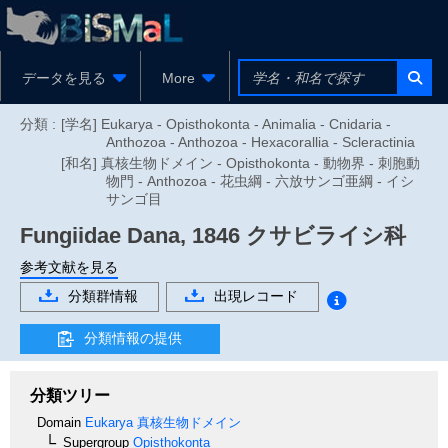
データを見る
More
分類 :
[学名] Eukarya - Opisthokonta - Animalia - Cnidaria -
Anthozoa - Anthozoa - Hexacorallia - Scleractinia
[和名] 真核生物ドメイン - Opisthokonta - 動物界 - 刺胞動
物門 - Anthozoa - 花虫綱 - 六放サンゴ亜綱 - イシ
サンゴ目
Fungiidae
Dana, 1846
クサビライシ科
参考文献を見る
分類群情報
出現レコード
分類情報の提供
分類ツリー
Domain
Eukarya
真核生物ドメイン
Supergroup
Opisthokonta