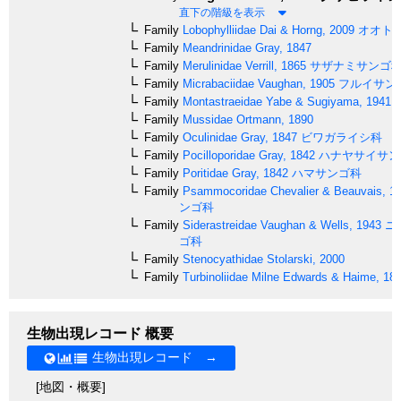
直下の階級を表示
Family
Lobophylliidae
Dai & Horng, 2009
オオト
Family
Meandrinidae
Gray, 1847
Family
Merulinidae
Verrill, 1865
サザナミサンゴ
Family
Micrabaciidae
Vaughan, 1905
フルイサン
Family
Montastraeidae
Yabe & Sugiyama, 1941
Family
Mussidae
Ortmann, 1890
Family
Oculinidae
Gray, 1847
ビワガライシ科
Family
Pocilloporidae
Gray, 1842
ハナヤサイサン
Family
Poritidae
Gray, 1842
ハマサンゴ科
Family
Psammocoridae
Chevalier & Beauvais, 1
ンゴ科
Family
Siderastreidae
Vaughan & Wells, 1943
ニ
ゴ科
Family
Stenocyathidae
Stolarski, 2000
Family
Turbinoliidae
Milne Edwards & Haime, 18
生物出現レコード 概要
生物出現レコード →
[地図・概要]