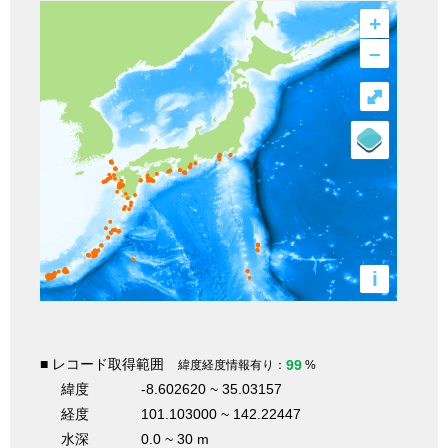
+
–
⤢
i
■ レコード取得範囲
99
緯度経度情報有り：
%
緯度
-8.602620 ~ 35.03157
経度
101.103000 ~ 142.22447
水深
0.0 ~ 30 m