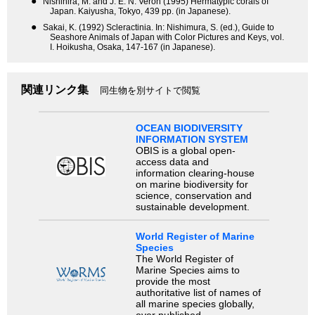
●
Nishihira, M. and J. E. N. Veron (1995) Hermatypic corals of
Japan. Kaiyusha, Tokyo, 439 pp. (in Japanese).
●
Sakai, K. (1992) Scleractinia. In: Nishimura, S. (ed.), Guide to
Seashore Animals of Japan with Color Pictures and Keys, vol.
I. Hoikusha, Osaka, 147-167 (in Japanese).
関連リンク集
同生物を別サイトで閲覧
OCEAN BIODIVERSITY
INFORMATION SYSTEM
OBIS is a global open-
access data and
information clearing-house
on marine biodiversity for
science, conservation and
sustainable development.
World Register of Marine
Species
The World Register of
Marine Species aims to
provide the most
authoritative list of names of
all marine species globally,
ever published.