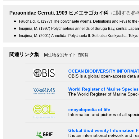
Paraonidae
Cerruti, 1909
ヒメエラゴカイ科
に関する参
●
Fauchald, K. (1977) The polychaete worms. Definitions and keys to the 
●
Imajima, M. (1997) Polychaetous annelids of Suruga Bay, central Jap
●
Imajima, M. (2001) Annelida, Polychaeta II. Seibutsu Kenkyusha, Tokyo.
関連リンク集
同生物を別サイトで閲覧
OCEAN BIODIVERSITY INFORMA
OBIS is a global open-access data a
World Register of Marine Species
The World Register of Marine Species
encyclopedia of life
Information and pictures of all spec
Global Biodiversity Information Fa
It is an international network and 