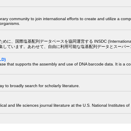
e library community to join international efforts to create and utilize a 
) organisms.
配列データベースを協同運営する INSDC (International Nucleotide
集しています。あわせて、自由に利用可能な塩基配列データとスーパー
LD)
ase that supports the assembly and use of DNA barcode data. It is a col
 to broadly search for scholarly literature.
edical and life sciences journal literature at the U.S. National Institutes