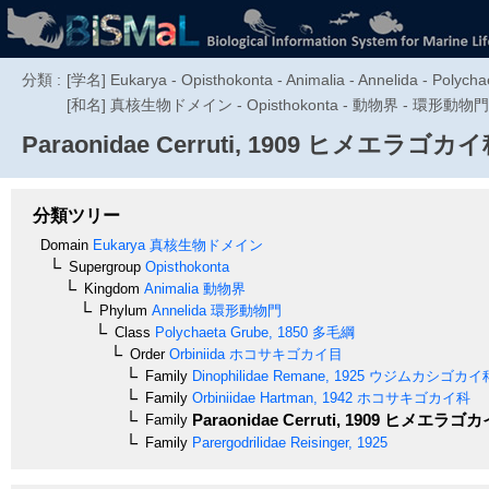
分類 :
[学名] Eukarya - Opisthokonta - Animalia - Annelida - Polychae
[和名] 真核生物ドメイン - Opisthokonta - 動物界 - 環形動
Paraonidae
Cerruti, 1909
ヒメエラゴカイ
分類ツリー
Domain
Eukarya
真核生物ドメイン
Supergroup
Opisthokonta
Kingdom
Animalia
動物界
Phylum
Annelida
環形動物門
Class
Polychaeta
Grube, 1850
多毛綱
Order
Orbiniida
ホコサキゴカイ目
Family
Dinophilidae
Remane, 1925
ウジムカシゴカイ
Family
Orbiniidae
Hartman, 1942
ホコサキゴカイ科
Paraonidae
Cerruti, 1909
ヒメエラゴカ
Family
Family
Parergodrilidae
Reisinger, 1925