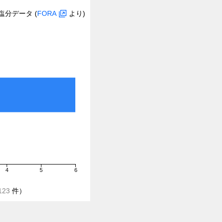
塩分データ (
FORA
より)
4
5
6
123
件）