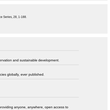
e Series, 28, 1-188.
servation and sustainable development.
ies globally, ever published.
t providing anyone, anywhere, open access to