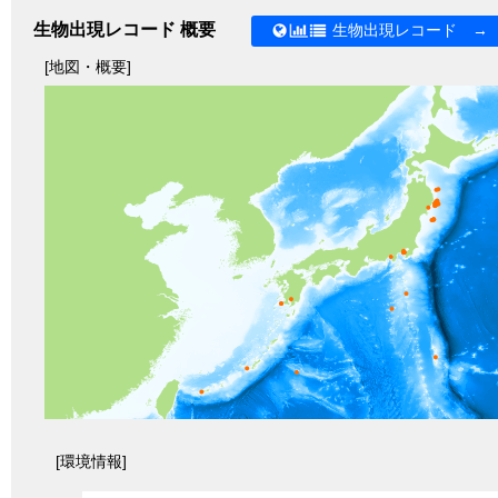
生物出現レコード 概要
生物出現レコード →
[地図・概要]
[環境情報]