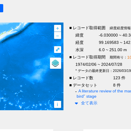
+
■ レコード取得範囲
緯度経度情報
–
緯度
-6.030000 ~ 40.
経度
99.169583 ~ 142
⤢
水深
6.0 ~ 251.00 m
■ レコード取得期間
1
期間有り：
1974/02/06 ~ 2024/07/28
* データの最終更新日：2026/03/19
■ レコード数
123 件
■ データセット
8 件
A literature review of the mar
bird” stage
全て表示
i