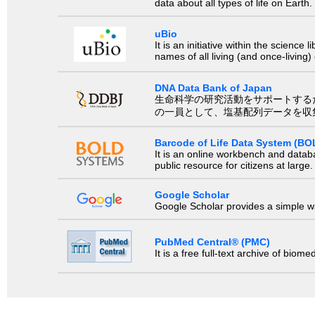
data about all types of life on Earth.
uBio
It is an initiative within the scienc
names of all living (and once-living
DNA Data Bank of Japan
生命科学の研究活動をサポートするために、国際塩基
の一員として、塩基配列データを収
Barcode of Life Data System (BO
It is an online workbench and datab
public resource for citizens at large.
Google Scholar
Google Scholar provides a simple way
PubMed Central® (PMC)
It is a free full-text archive of biom