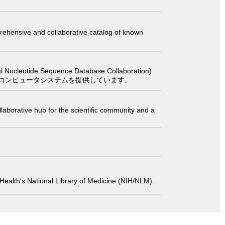
comprehensive and collaborative catalog of known
 Sequence Database Collaboration)
コンピュータシステムを提供しています。
laborative hub for the scientific community and a
 of Health's National Library of Medicine (NIH/NLM).