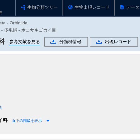
生物分類ツリー
生物出現レコード
データ
ta - Orbiniida
物門 - 多毛綱 - ホコサキゴカイ目
科
参考文献を見る
分類群情報
出現レコード
科
イ科
直下の階級を表示