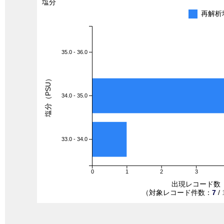
塩分
再解析
35.0 - 36.0
塩分（PSU）
34.0 - 35.0
33.0 - 34.0
0
1
2
3
出現レコード数
（対象レコード件数：
7
/