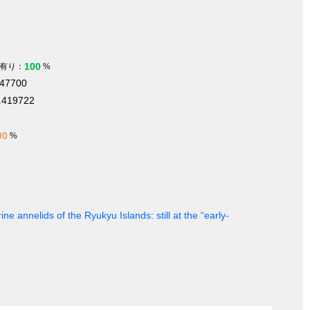
100
有り：
%
347700
.419722
00
%
ine annelids of the Ryukyu Islands: still at the “early-