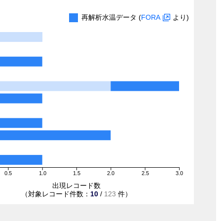
再解析水温データ (
FORA
より)
0.5
1.0
1.5
2.0
2.5
3.0
出現レコード数
（対象レコード件数：
10
/
123
件）