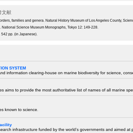
考文献
orders, families and genera. Natural History Museum of Los Angeles County, Scienc
an. National Science Museum Monographs, Tokyo 12: 149-228.
 542 pp. (in Japanese).
TION SYSTEM
nd information clearing-house on marine biodiversity for science, con
 aims to provide the most authoritative list of names of all marine spec
ies known to science.
cility
research infrastructure funded by the world’s governments and aimed a