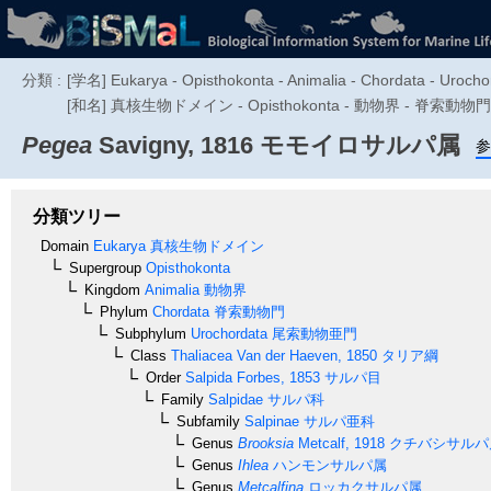
分類 :
[学名] Eukarya - Opisthokonta - Animalia - Chordata - Urochord
[和名] 真核生物ドメイン - Opisthokonta - 動物界 - 脊索動
Pegea
Savigny, 1816
モモイロサルパ属
参
分類ツリー
Domain
Eukarya
真核生物ドメイン
Supergroup
Opisthokonta
Kingdom
Animalia
動物界
Phylum
Chordata
脊索動物門
Subphylum
Urochordata
尾索動物亜門
Class
Thaliacea
Van der Haeven, 1850
タリア綱
Order
Salpida
Forbes, 1853
サルパ目
Family
Salpidae
サルパ科
Subfamily
Salpinae
サルパ亜科
Genus
Brooksia
Metcalf, 1918
クチバシサルパ
Genus
Ihlea
ハンモンサルパ属
Genus
Metcalfina
ロッカクサルパ属