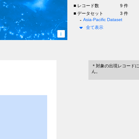
■ レコード数
9 件
■ データセット
3 件
Asia-Pacific Dataset
全て表示
i
＊対象の出現レコード
ん。