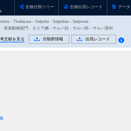
生物分類ツリー
生物出現レコード
データ
ata - Thaliacea - Salpida - Salpidae - Salpinae
物門 - 尾索動物亜門 - タリア綱 - サルパ目 - サルパ科 - サルパ亜科
考文献を見る
分類群情報
出現レコード
属