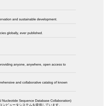
servation and sustainable development.
ies globally, ever published.
t providing anyone, anywhere, open access to
comprehensive and collaborative catalog of known
 Sequence Database Collaboration)
コンピュータシステムを提供しています。