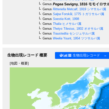
Pegea
Savigny, 1816
モモイロサ
Genus
Genus
Ritteriella
Metcalf, 1919
シマサルパ属
Genus
Salpa
Forskål, 1775
トガリサルパ属
Genus
Soestia
Kott, 1998
Genus
Thalia
ヒメサルパ属
Genus
Thetys
Tilesius, 1802
オオサルパ属
Genus
Traustedtia
センジュサルパ属
Genus
Weelia
Yount, 1954
ツツサルパ属
生物出現レコード 概要
生物出現レコード →
[地図・概要]