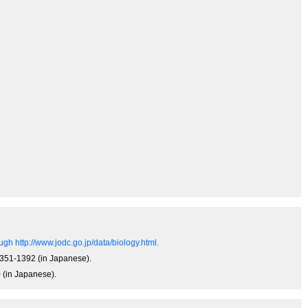
gh http://www.jodc.go.jp/data/biology.html.
 1351-1392 (in Japanese).
0 (in Japanese).