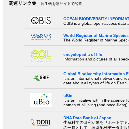
関連リンク集
同生物を別サイトで閲覧
OCEAN BIODIVERSITY INFORMA
OBIS is a global open-access data a
World Register of Marine Species
The World Register of Marine Species
encyclopedia of life
Information and pictures of all spec
Global Biodiversity Information Fa
It is an international network and 
data about all types of life on Earth.
uBio
It is an initiative within the scienc
names of all living (and once-living
DNA Data Bank of Japan
生命科学の研究活動をサポートするために、国際塩基
の一員として、塩基配列データを収