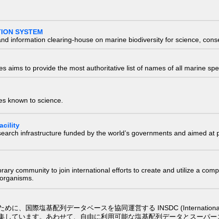
TION SYSTEM
nd information clearing-house on marine biodiversity for science, con
 aims to provide the most authoritative list of names of all marine spec
ies known to science.
cility
research infrastructure funded by the world’s governments and aimed a
e library community to join international efforts to create and utilize a 
) organisms.
配列データベースを協同運営する INSDC (International Nucleotide
集しています。あわせて、自由に利用可能な塩基配列データとスーパー