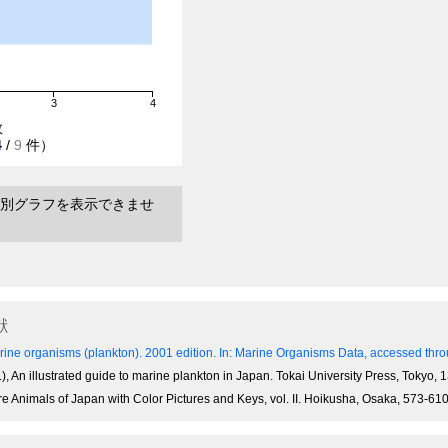
3
4
数
4
/
9
件）
別グラフを表示できませ
献
ine organisms (plankton). 2001 edition.
In: Marine Organisms Data, accessed throu
), An illustrated guide to marine plankton in Japan. Tokai University Press, Tokyo,
re Animals of Japan with Color Pictures and Keys, vol. II. Hoikusha, Osaka, 573-61