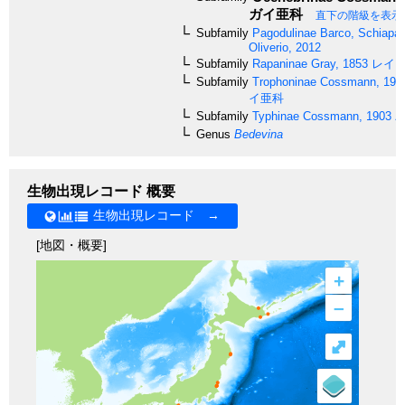
ガイ亜科
直下の階級を表示
Subfamily
Pagodulinae
Barco, Schiapare
Oliverio, 2012
Subfamily
Rapaninae
Gray, 1853
レイシ
Subfamily
Trophoninae
Cossmann, 190
イ亜科
Subfamily
Typhinae
Cossmann, 1903
パ
Genus
Bedevina
生物出現レコード 概要
生物出現レコード →
[地図・概要]
+
–
⤢