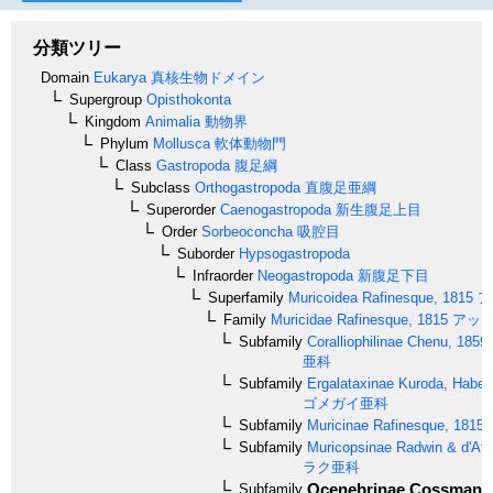
分類ツリー
Domain
Eukarya
真核生物ドメイン
Supergroup
Opisthokonta
Kingdom
Animalia
動物界
Phylum
Mollusca
軟体動物門
Class
Gastropoda
腹足綱
Subclass
Orthogastropoda
直腹足亜綱
Superorder
Caenogastropoda
新生腹足上目
Order
Sorbeoconcha
吸腔目
Suborder
Hypsogastropoda
Infraorder
Neogastropoda
新腹足下目
Superfamily
Muricoidea
Rafinesque, 1815
ア
Family
Muricidae
Rafinesque, 1815
アッキ
Subfamily
Coralliophilinae
Chenu, 1859
亜科
Subfamily
Ergalataxinae
Kuroda, Habe 
ゴメガイ亜科
Subfamily
Muricinae
Rafinesque, 1815
Subfamily
Muricopsinae
Radwin & d'Atti
ラク亜科
Ocenebrinae
Cossmann,
Subfamily