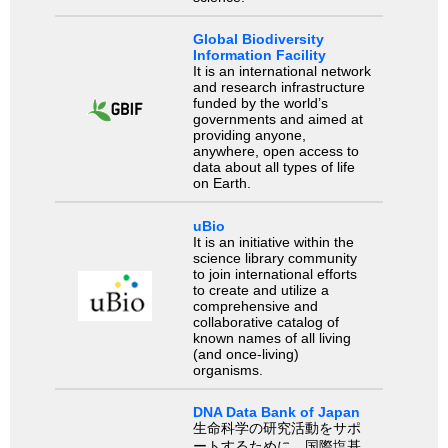
Global Biodiversity
Information Facility
It is an international network
and research infrastructure
funded by the world’s
governments and aimed at
providing anyone,
anywhere, open access to
data about all types of life
on Earth.
uBio
It is an initiative within the
science library community
to join international efforts
to create and utilize a
comprehensive and
collaborative catalog of
known names of all living
(and once-living)
organisms.
DNA Data Bank of Japan
生命科学の研究活動をサポ
ートするために、国際塩基