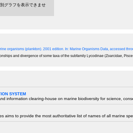
別グラフを表示できませ
ine organisms (plankton). 2001 edition.
In: Marine Organisms Data, accessed throu
tionships and divergence of some taxa of the subfamily Lycodinae (Zoarcidae, Pisc
TION SYSTEM
nd information clearing-house on marine biodiversity for science, con
 aims to provide the most authoritative list of names of all marine spec