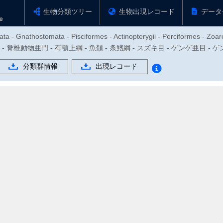
生物分類ツリー
生物出現レコード
データ
ta - Gnathostomata - Pisciformes - Actinopterygii - Perciformes - Zoar
物門 - 脊椎動物亜門 - 有顎上綱 - 魚類 - 条鰭綱 - スズキ目 - ゲンゲ亜目 - 
分類群情報
出現レコード