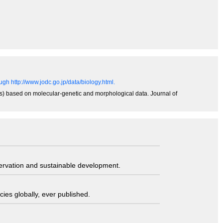
gh http://www.jodc.go.jp/data/biology.html.
es) based on molecular-genetic and morphological data. Journal of
servation and sustainable development.
ies globally, ever published.