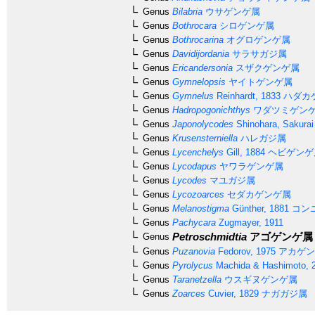
Genus
Bilabria
ウサゲンゲ属
Genus
Bothrocara
シロゲンゲ属
Genus
Bothrocarina
オグロゲンゲ属
Genus
Davidijordania
サラサガジ属
Genus
Ericandersonia
スザクゲンゲ属
Genus
Gymnelopsis
ヤイトゲンゲ属
Genus
Gymnelus
Reinhardt, 1833
ハダカ
Genus
Hadropogonichthys
ワダツミゲン
Genus
Japonolycodes
Shinohara, Sakurai
Genus
Krusensterniella
ハレガジ属
Genus
Lycenchelys
Gill, 1884
ヘビゲンゲ
Genus
Lycodapus
ヤワラゲンゲ属
Genus
Lycodes
マユガジ属
Genus
Lycozoarces
セダカゲンゲ属
Genus
Melanostigma
Günther, 1881
コン
Genus
Pachycara
Zugmayer, 1911
Petroschmidtia
アゴゲンゲ属
Genus
Genus
Puzanovia
Fedorov, 1975
アカゲン
Genus
Pyrolycus
Machida & Hashimoto, 
Genus
Taranetzella
ウスギヌゲンゲ属
Genus
Zoarces
Cuvier, 1829
ナガガジ属