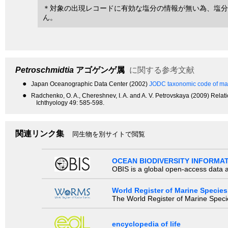
＊対象の出現レコードに有効な塩分の情報が無い為、塩分
ん。
Petroschmidtia
アゴゲンゲ属
に関する参考文献
●
Japan Oceanographic Data Center (2002)
JODC taxonomic code of mar
●
Radchenko, O. A., Chereshnev, I. A. and A. V. Petrovskaya (2009) Rela
Ichthyology 49: 585-598.
関連リンク集
同生物を別サイトで閲覧
OCEAN BIODIVERSITY INFORMA
OBIS is a global open-access data a
World Register of Marine Species
The World Register of Marine Species
encyclopedia of life