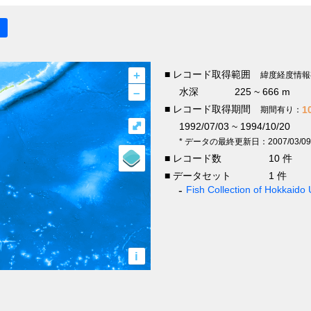
+
■ レコード取得範囲
緯度経度情報
–
水深
225 ~ 666 m
■ レコード取得期間
1
期間有り：
⤢
1992/07/03 ~ 1994/10/20
* データの最終更新日：2007/03/09
■ レコード数
10 件
■ データセット
1 件
Fish Collection of Hokkaido 
i