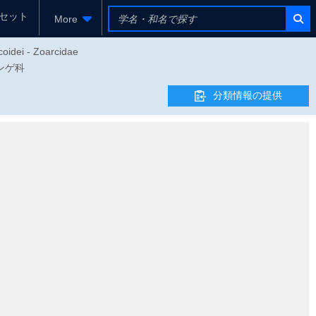
セット
More
coidei - Zoarcidae
ゲンゲ科
分類情報の提供