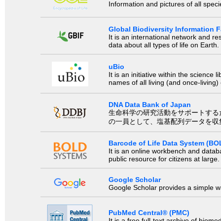
Information and pictures of all spec
Global Biodiversity Information Fa
It is an international network and 
data about all types of life on Earth.
uBio
It is an initiative within the scienc
names of all living (and once-living
DNA Data Bank of Japan
生命科学の研究活動をサポートするために、国際塩基
の一員として、塩基配列データを収
Barcode of Life Data System (BO
It is an online workbench and datab
public resource for citizens at large.
Google Scholar
Google Scholar provides a simple way
PubMed Central® (PMC)
It is a free full-text archive of biom