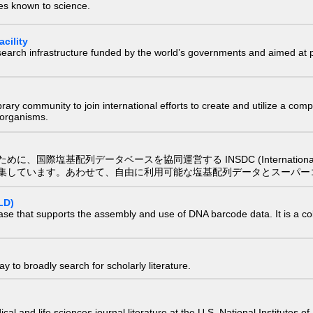
ies known to science.
cility
research infrastructure funded by the world’s governments and aimed a
e library community to join international efforts to create and utilize a 
) organisms.
配列データベースを協同運営する INSDC (International Nucleotide
集しています。あわせて、自由に利用可能な塩基配列データとスーパー
LD)
ase that supports the assembly and use of DNA barcode data. It is a col
 to broadly search for scholarly literature.
edical and life sciences journal literature at the U.S. National Institutes