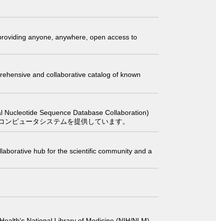
t providing anyone, anywhere, open access to
comprehensive and collaborative catalog of known
 Sequence Database Collaboration)
コンピュータシステムを提供しています。
laborative hub for the scientific community and a
 of Health's National Library of Medicine (NIH/NLM).