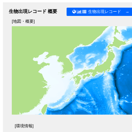
生物出現レコード 概要
生物出現レコード →
[地図・概要]
[環境情報]