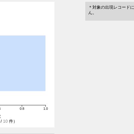
＊対象の出現レコード
ん。
6
0.8
1.0
数
/
10
件）