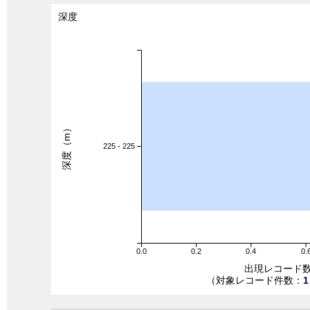
深度
深度（m）
225 - 225
0.0
0.2
0.4
0.
出現レコード
（対象レコード件数：
1