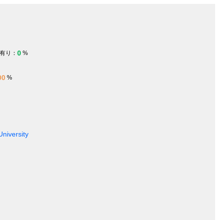
0
有り：
%
00
%
University