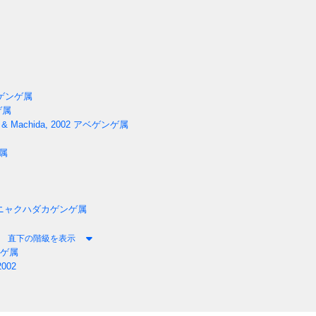
ゲンゲ属
ゲ属
 & Machida, 2002
アベゲンゲ属
属
ニャクハダカゲンゲ属
直下の階級を表示
ゲ属
2002