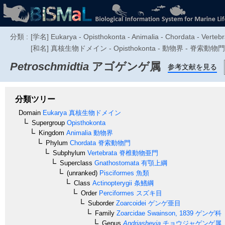
分類 :
[学名] Eukarya - Opisthokonta - Animalia - Chordata - Vertebra
[和名] 真核生物ドメイン - Opisthokonta - 動物界 - 脊索動
Petroschmidtia
アゴゲンゲ属
参考文献を見る
分類ツリー
Domain
Eukarya
真核生物ドメイン
Supergroup
Opisthokonta
Kingdom
Animalia
動物界
Phylum
Chordata
脊索動物門
Subphylum
Vertebrata
脊椎動物亜門
Superclass
Gnathostomata
有顎上綱
(unranked)
Pisciformes
魚類
Class
Actinopterygii
条鰭綱
Order
Perciformes
スズキ目
Suborder
Zoarcoidei
ゲンゲ亜目
Family
Zoarcidae
Swainson, 1839
ゲンゲ科
Genus
Andriashevia
チョウジャゲンゲ属