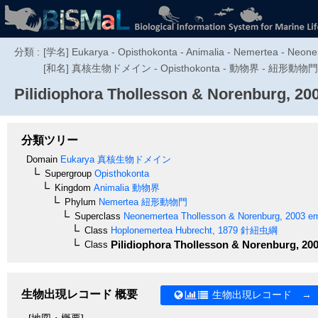
分類 :
[学名] Eukarya - Opisthokonta - Animalia - Nemertea - Neon
[和名] 真核生物ドメイン - Opisthokonta - 動物界 - 紐形動物門 -
Pilidiophora
Thollesson & Norenburg, 20
分類ツリー
Domain
Eukarya
真核生物ドメイン
Supergroup
Opisthokonta
Kingdom
Animalia
動物界
Phylum
Nemertea
紐形動物門
Superclass
Neonemertea
Thollesson & Norenburg, 2003 em
Class
Hoplonemertea
Hubrecht, 1879
針紐虫綱
Pilidiophora
Thollesson & Norenburg, 20
Class
生物出現レコード 概要
生物出現レコード →
[地図・概要]