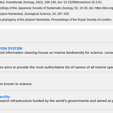
ea. Invertebrate Zoology, 18(3), 188-196, doi: 10.15298/invertzool.18.3.01.
dings of the Japanese Society of Systematic Zoology, 53, 19-30, doi: https://doi.o
hylum Nemertea). Zoological Science, 24, 287-326.
 a phylogeny of the phylum Nemertea. Proceedings of the Royal Society of London,
TION SYSTEM
nd information clearing-house on marine biodiversity for science, con
 aims to provide the most authoritative list of names of all marine spec
ies known to science.
cility
research infrastructure funded by the world’s governments and aimed a