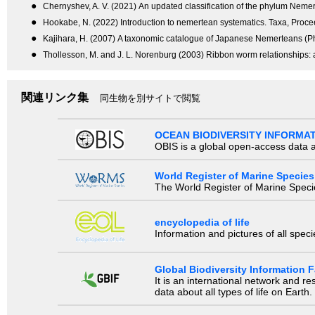
●
Chernyshev, A. V. (2021) An updated classification of the phylum Nemert
●
Hookabe, N. (2022) Introduction to nemertean systematics. Taxa, Procee
●
Kajihara, H. (2007) A taxonomic catalogue of Japanese Nemerteans (P
●
Thollesson, M. and J. L. Norenburg (2003) Ribbon worm relationships:
関連リンク集
同生物を別サイトで閲覧
OCEAN BIODIVERSITY INFORMA
OBIS is a global open-access data a
World Register of Marine Species
The World Register of Marine Species
encyclopedia of life
Information and pictures of all spec
Global Biodiversity Information Fa
It is an international network and 
data about all types of life on Earth.