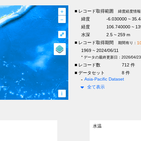
+
■ レコード取得範囲
緯度経度情報
–
緯度
-6.030000 ~ 35.
経度
106.740000 ~ 13
⤢
水深
2.5 ~ 259 m
■ レコード取得期間
1
期間有り：
1969 ~ 2024/06/11
* データの最終更新日：2026/04/23
■ レコード数
712 件
■ データセット
8 件
Asia-Pacific Dataset
全て表示
i
水温