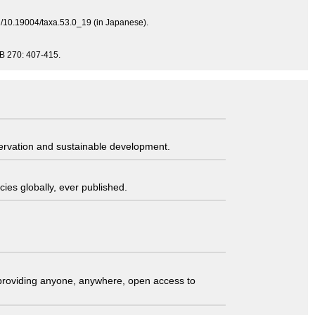
rg/10.19004/taxa.53.0_19 (in Japanese).
 B 270: 407-415.
servation and sustainable development.
ies globally, ever published.
t providing anyone, anywhere, open access to