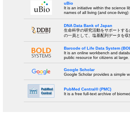
uBio
It is an initiative within the scienc
names of all living (and once-living
DNA Data Bank of Japan
生命科学の研究活動をサポートするために、国際塩基
の一員として、塩基配列データを収
Barcode of Life Data System (BO
It is an online workbench and datab
public resource for citizens at large.
Google Scholar
Google Scholar provides a simple way
PubMed Central® (PMC)
It is a free full-text archive of biom