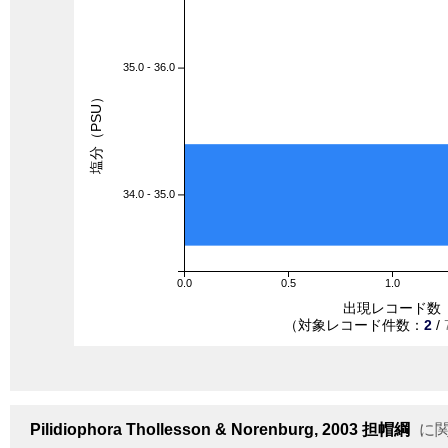
35.0 - 36.0
塩分（PSU）
34.0 - 35.0
0.0
0.5
1.0
出現レコード数
（対象レコード件数：
2
/
Pilidiophora
Thollesson & Norenburg, 2003
担帽綱
に関