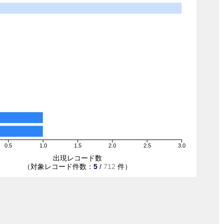
0.5
1.0
1.5
2.0
2.5
3.0
出現レコード数
（対象レコード件数：
5
/
712
件）