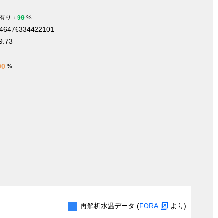
99
有り：
%
446476334422101
9.73
00
%
再解析水温データ (
FORA
より)