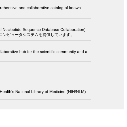
comprehensive and collaborative catalog of known
 Sequence Database Collaboration)
コンピュータシステムを提供しています。
laborative hub for the scientific community and a
 of Health's National Library of Medicine (NIH/NLM).