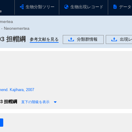
生物分類ツリー
生物出現レコード
データ
emertea
 Neonemertea
03
担帽綱
参考文献を見る
分類群情報
出現
end. Kajihara, 2007
03
担帽綱
直下の階級を表示