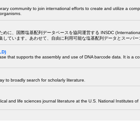
e library community to join international efforts to create and utilize a 
) organisms.
配列データベースを協同運営する INSDC (International Nucleotide
集しています。あわせて、自由に利用可能な塩基配列データとスーパー
LD)
ase that supports the assembly and use of DNA barcode data. It is a col
 to broadly search for scholarly literature.
edical and life sciences journal literature at the U.S. National Institutes