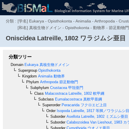
分類 :
[学名] Eukarya - Opisthokonta - Animalia - Arthropoda - Crus
[和名] 真核生物ドメイン - Opisthokonta - 動物界 - 節
Oniscidea
Latreille, 1802
ワラジムシ亜目
分類ツリー
Domain
Eukarya
真核生物ドメイン
Supergroup
Opisthokonta
Kingdom
Animalia
動物界
Phylum
Arthropoda
節足動物門
Subphylum
Crustacea
甲殻亜門
Class
Malacostraca
Latreille, 1802
軟甲綱
Subclass
Eumalacostraca
真軟甲亜綱
Superorder
Peracarida
フクロエビ上目
Order
Isopoda
Latreille, 1817
等脚／ワラジムシ
Suborder
Asellota
Latreille, 1802
ミズムシ亜目
Suborder
Calabozoidea
Van Lieshout, 1983
カ
Suborder
Cymothoida
ウオノエ亜目