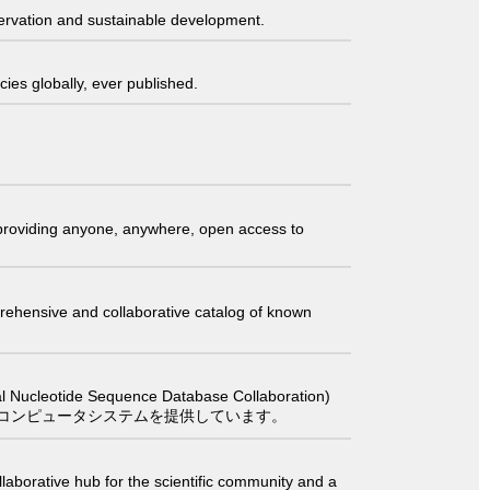
servation and sustainable development.
ies globally, ever published.
t providing anyone, anywhere, open access to
comprehensive and collaborative catalog of known
 Sequence Database Collaboration)
コンピュータシステムを提供しています。
laborative hub for the scientific community and a