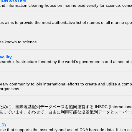
TION SYSTEM
nd information clearing-house on marine biodiversity for science, con
 aims to provide the most authoritative list of names of all marine spec
ies known to science.
cility
research infrastructure funded by the world’s governments and aimed a
e library community to join international efforts to create and utilize a 
) organisms.
配列データベースを協同運営する INSDC (International Nucleotide
集しています。あわせて、自由に利用可能な塩基配列データとスーパー
LD)
ase that supports the assembly and use of DNA barcode data. It is a col