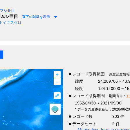
フシ亜目
ムシ亜目
直下の階級を表示
トイクス亜目
+
■ レコード取得範囲
緯度経度情報
–
緯度
24.289706 ~ 43.
経度
124.140000 ~ 15
⤢
■ レコード取得期間
1
期間有り：
1952/04/30 ~ 2021/09/06
* データの最終更新日：2026/06/23
■ レコード数
903 件
■ データセット
9 件
Marine Invertebrata specim