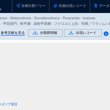
生物分類ツリー
生物出現レコード
データ
tacea - Malacostraca - Eumalacostraca - Peracarida - Isopoda
足動物門 - 甲殻亜門 - 軟甲綱 - 真軟甲亜綱 - フクロエビ上目 - 等脚／ワラジムシ
参考文献を見る
分類群情報
出現レコード
目
ラボゾア亜目