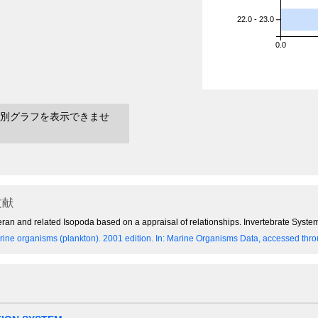
22.0 - 23.0
0.0
別グラフを表示できませ
文献
liferan and related Isopoda based on a appraisal of relationships. Invertebrate Syste
ine organisms (plankton). 2001 edition.
In: Marine Organisms Data, accessed throu