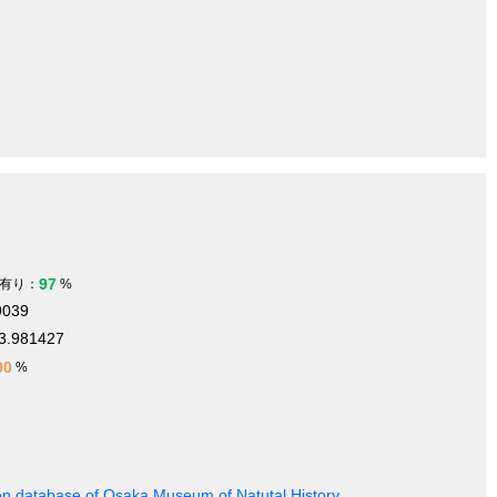
97
有り：
%
9039
3.981427
00
%
en database of Osaka Museum of Natutal History