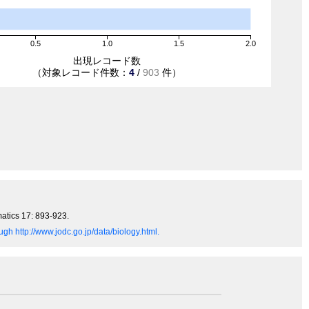
0.5
1.0
1.5
2.0
出現レコード数
（対象レコード件数：
4
/
903
件）
matics 17: 893-923.
gh http://www.jodc.go.jp/data/biology.html.