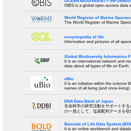
OCEAN BIODIVERSITY INFORMA
OBIS is a global open-access data a
World Register of Marine Species
The World Register of Marine Species
encyclopedia of life
Information and pictures of all spec
Global Biodiversity Information Fa
It is an international network and 
data about all types of life on Earth.
uBio
It is an initiative within the scienc
names of all living (and once-living
DNA Data Bank of Japan
生命科学の研究活動をサポートするために、国際塩基
の一員として、塩基配列データを収
Barcode of Life Data System (BO
It is an online workbench and datab