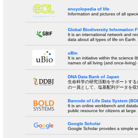
encyclopedia of life
Information and pictures of all spec
Global Biodiversity Information Fa
It is an international network and 
data about all types of life on Earth.
uBio
It is an initiative within the scienc
names of all living (and once-living
DNA Data Bank of Japan
生命科学の研究活動をサポートするために、国際塩基
の一員として、塩基配列データを収
Barcode of Life Data System (BO
It is an online workbench and datab
public resource for citizens at large.
Google Scholar
Google Scholar provides a simple way