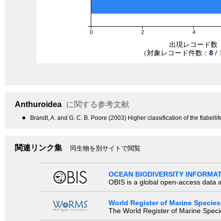
0
2
4
出現レコード数
（対象レコード件数：
8
/
Anthuroidea
に関する参考文献
●
Brandt, A. and G. C. B. Poore (2003) Higher classification of the flabel
関連リンク集
同生物を別サイトで閲覧
OCEAN BIODIVERSITY INFORMA
OBIS is a global open-access data a
World Register of Marine Species
The World Register of Marine Species