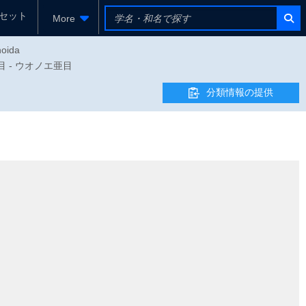
セット
More
hoida
シ目 - ウオノエ亜目
分類情報の提供