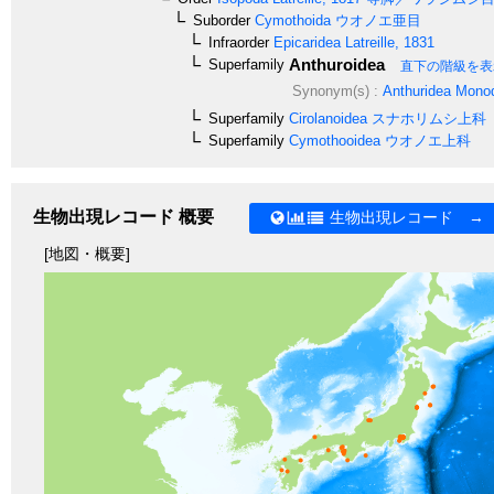
Suborder
Cymothoida
ウオノエ亜目
Infraorder
Epicaridea
Latreille, 1831
Anthuroidea
Superfamily
直下の階級を表
Synonym(s) :
Anthuridea
Monod
Superfamily
Cirolanoidea
スナホリムシ上科
Superfamily
Cymothooidea
ウオノエ上科
生物出現レコード 概要
生物出現レコード →
[地図・概要]