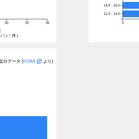
14.0 - 16.0
12.0 - 14.0
20
25
30
0
数
/
167
件）
塩分データ (
FORA
より)