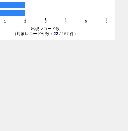
1
2
3
4
5
6
出現レコード数
（対象レコード件数：
22
/
167
件）