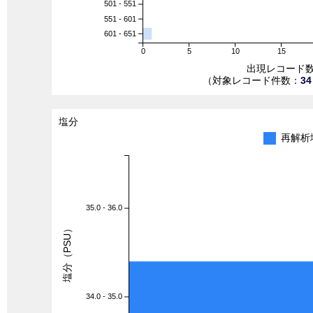
501 - 551
551 - 601
601 - 651
0
5
10
15
出現レコード
（対象レコード件数：
34
塩分
再解析
35.0 - 36.0
塩分（PSU）
34.0 - 35.0