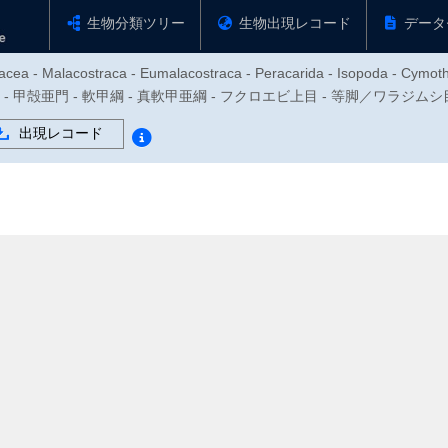
生物分類ツリー
生物出現レコード
データ
tacea - Malacostraca - Eumalacostraca - Peracarida - Isopoda - Cymot
足動物門 - 甲殻亜門 - 軟甲綱 - 真軟甲亜綱 - フクロエビ上目 - 等脚／ワラジム
出現レコード
目