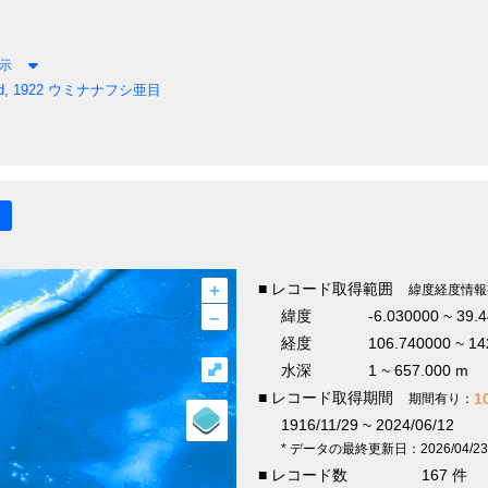
示
, 1922
ウミナナフシ亜目
+
■ レコード取得範囲
緯度経度情報
–
緯度
-6.030000 ~ 39.
経度
106.740000 ~ 14
⤢
水深
1 ~ 657.000 m
■ レコード取得期間
1
期間有り：
1916/11/29 ~ 2024/06/12
* データの最終更新日：2026/04/23
■ レコード数
167 件