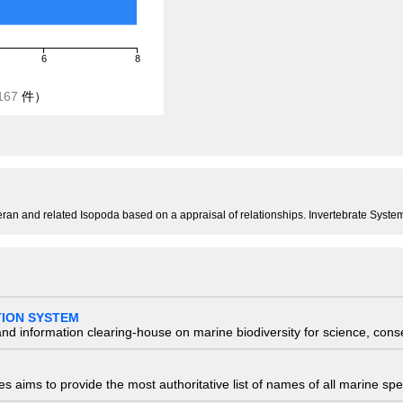
6
8
167
件）
liferan and related Isopoda based on a appraisal of relationships. Invertebrate Syste
TION SYSTEM
nd information clearing-house on marine biodiversity for science, con
 aims to provide the most authoritative list of names of all marine spec