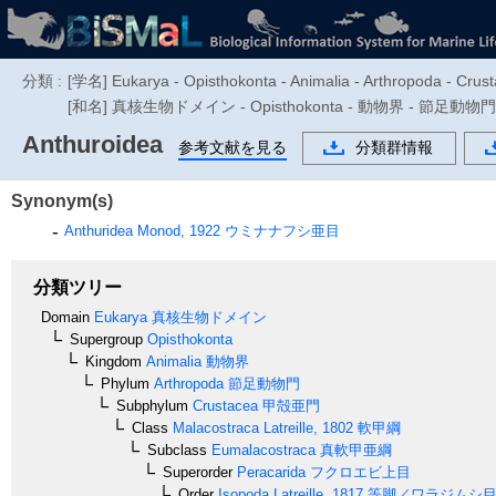
分類 :
[学名] Eukarya - Opisthokonta - Animalia - Arthropoda - Crus
[和名] 真核生物ドメイン - Opisthokonta - 動物界 - 節
Anthuroidea
参考文献を見る
分類群情報
Synonym(s)
Anthuridea
Monod, 1922
ウミナナフシ亜目
分類ツリー
Domain
Eukarya
真核生物ドメイン
Supergroup
Opisthokonta
Kingdom
Animalia
動物界
Phylum
Arthropoda
節足動物門
Subphylum
Crustacea
甲殻亜門
Class
Malacostraca
Latreille, 1802
軟甲綱
Subclass
Eumalacostraca
真軟甲亜綱
Superorder
Peracarida
フクロエビ上目
Order
Isopoda
Latreille, 1817
等脚／ワラジムシ