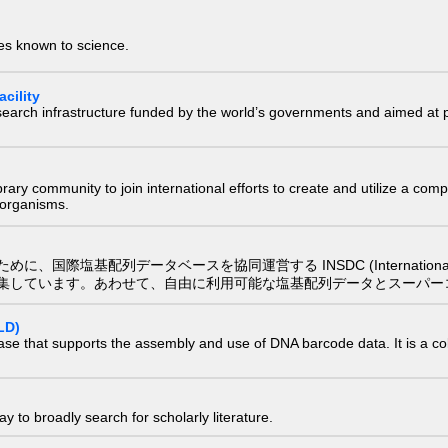
ies known to science.
cility
research infrastructure funded by the world’s governments and aimed a
e library community to join international efforts to create and utilize a 
) organisms.
配列データベースを協同運営する INSDC (International Nucleotide
集しています。あわせて、自由に利用可能な塩基配列データとスーパー
LD)
ase that supports the assembly and use of DNA barcode data. It is a col
 to broadly search for scholarly literature.