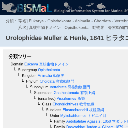
分類 :
[学名] Eukarya - Opisthokonta - Animalia - Chordata - Vertebr
[和名] 真核生物ドメイン - Opisthokonta - 動物界 - 脊索動
Urolophidae
Müller & Henle, 1841
ヒラタ
分類ツリー
Domain
Eukarya
真核生物ドメイン
Supergroup
Opisthokonta
Kingdom
Animalia
動物界
Phylum
Chordata
脊索動物門
Subphylum
Vertebrata
脊椎動物亜門
Superclass
Gnathostomata
有顎上綱
(unranked)
Pisciformes
魚類
Class
Chondrichthyes
軟骨魚綱
Subclass
Elasmobranchii
板鰓亜綱
Order
Myliobatiformes
トビエイ目
Family
Aetobatidae
Agassiz, 1858
マダラト
Family
Dasyatidae
Jordan & Gilbert, 1879
ア