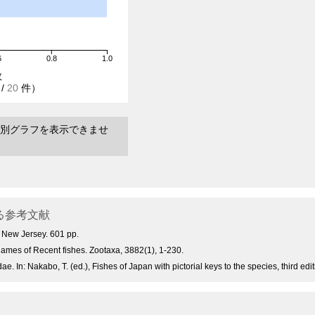
6
0.8
1.0
数
/
20
件）
別グラフを表示できませ
る参考文献
, New Jersey. 601 pp.
ames of Recent fishes. Zootaxa, 3882(1), 1-230.
. In: Nakabo, T. (ed.), Fishes of Japan with pictorial keys to the species, third e