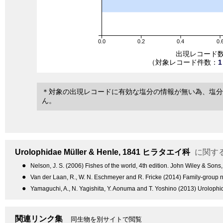
0.0
0.2
0.4
0.
出現レコード
（対象レコード件数：
1
＊対象の出現レコードに有効な塩分の情報が無い為、塩分
ん。
Urolophidae
Müller & Henle, 1841
ヒラタエイ科
に関す
●
Nelson, J. S. (2006) Fishes of the world, 4th edition. John Wiley & Sons
●
Van der Laan, R., W. N. Eschmeyer and R. Fricke (2014) Family-group n
●
Yamaguchi, A., N. Yagishita, Y. Aonuma and T. Yoshino (2013) Urolophidae
関連リンク集
同生物を別サイトで閲覧