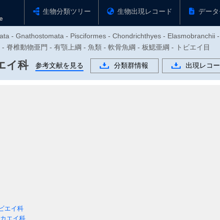
生物分類ツリー
生物出現レコード
データ
ata - Gnathostomata - Pisciformes - Chondrichthyes - Elasmobranchii -
物門 - 脊椎動物亜門 - 有顎上綱 - 魚類 - 軟骨魚綱 - 板鰓亜綱 - トビエイ目
エイ科
参考文献を見る
分類群情報
出現レコー
ビエイ科
カエイ科