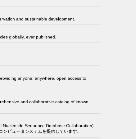
servation and sustainable development.
ies globally, ever published.
t providing anyone, anywhere, open access to
comprehensive and collaborative catalog of known
 Sequence Database Collaboration)
コンピュータシステムを提供しています。