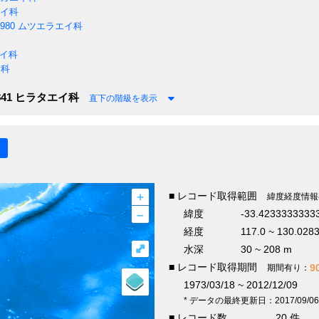
イ科
1980
ムツエラエイ科
イ科
イ科
841
ヒラタエイ科
直下の階級を表示
+
■ レコード取得範囲
緯度経度情報
–
緯度
-33.4233333333
経度
117.0 ~ 130.028
⤢
水深
30 ~ 208 m
■ レコード取得期間
9
期間有り：
1973/03/18 ~ 2012/12/09
* データの最終更新日：2017/09/06
■ レコード数
20 件