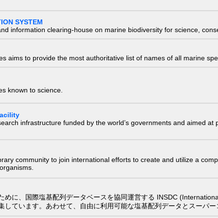
TION SYSTEM
nd information clearing-house on marine biodiversity for science, con
 aims to provide the most authoritative list of names of all marine spec
ies known to science.
cility
research infrastructure funded by the world’s governments and aimed a
e library community to join international efforts to create and utilize a 
) organisms.
配列データベースを協同運営する INSDC (International Nucleotide
集しています。あわせて、自由に利用可能な塩基配列データとスーパー