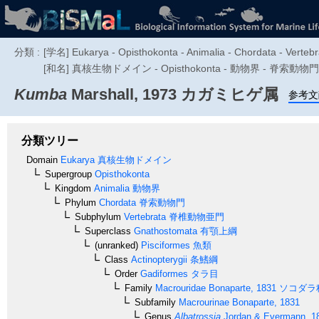
分類 :
[学名] Eukarya - Opisthokonta - Animalia - Chordata - Vertebr
[和名] 真核生物ドメイン - Opisthokonta - 動物界 - 脊索動物門
Kumba
Marshall, 1973
カガミヒゲ属
参考文
分類ツリー
Domain
Eukarya
真核生物ドメイン
Supergroup
Opisthokonta
Kingdom
Animalia
動物界
Phylum
Chordata
脊索動物門
Subphylum
Vertebrata
脊椎動物亜門
Superclass
Gnathostomata
有顎上綱
(unranked)
Pisciformes
魚類
Class
Actinopterygii
条鰭綱
Order
Gadiformes
タラ目
Family
Macrouridae
Bonaparte, 1831
ソコダラ
Subfamily
Macrourinae
Bonaparte, 1831
Genus
Albatrossia
Jordan & Evermann, 1