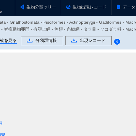
生物分類ツリー
生物出現レコード
データ
ata - Gnathostomata - Pisciformes - Actinopterygii - Gadiformes - Mac
 - 脊椎動物亜門 - 有顎上綱 - 魚類 - 条鰭綱 - タラ目 - ソコダラ科 - Macrou
献を見る
分類群情報
出現レコード
科
898