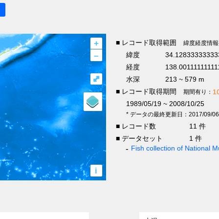
+
■ レコード取得範囲
緯度経度情報
–
緯度
34.12833333333
経度
138.00111111111
⤢
水深
213 ~ 579 m
■ レコード取得期間
1
期間有り：
1989/05/19 ~ 2008/10/25
* データの最終更新日：2017/09/06
■ レコード数
11 件
■ データセット
1 件
Fish collection of National
i