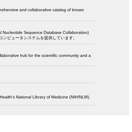
comprehensive and collaborative catalog of known
 Sequence Database Collaboration)
コンピュータシステムを提供しています。
laborative hub for the scientific community and a
 of Health's National Library of Medicine (NIH/NLM).