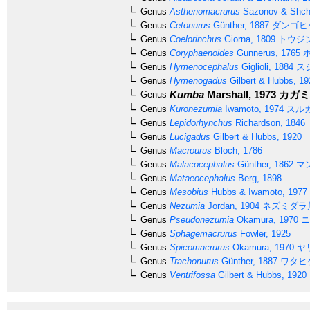
Genus
Asthenomacrurus
Sazonov & Shch
Genus
Cetonurus
Günther, 1887
ダンゴヒ
Genus
Coelorinchus
Giorna, 1809
トウジ
Genus
Coryphaenoides
Gunnerus, 1765
ホ
Genus
Hymenocephalus
Giglioli, 1884
ス
Genus
Hymenogadus
Gilbert & Hubbs, 19
Kumba
Marshall, 1973
カガミ
Genus
Genus
Kuronezumia
Iwamoto, 1974
スル
Genus
Lepidorhynchus
Richardson, 1846
Genus
Lucigadus
Gilbert & Hubbs, 1920
Genus
Macrourus
Bloch, 1786
Genus
Malacocephalus
Günther, 1862
マ
Genus
Mataeocephalus
Berg, 1898
Genus
Mesobius
Hubbs & Iwamoto, 1977
Genus
Nezumia
Jordan, 1904
ネズミダラ
Genus
Pseudonezumia
Okamura, 1970
ニ
Genus
Sphagemacrurus
Fowler, 1925
Genus
Spicomacrurus
Okamura, 1970
ヤ
Genus
Trachonurus
Günther, 1887
ワタヒ
Genus
Ventrifossa
Gilbert & Hubbs, 1920