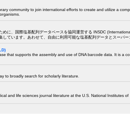
e library community to join international efforts to create and utilize a 
) organisms.
配列データベースを協同運営する INSDC (International Nucleotide
集しています。あわせて、自由に利用可能な塩基配列データとスーパー
LD)
ase that supports the assembly and use of DNA barcode data. It is a col
 to broadly search for scholarly literature.
edical and life sciences journal literature at the U.S. National Institutes