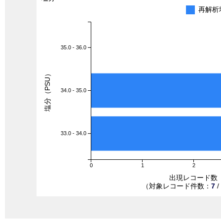
再解析
35.0 - 36.0
塩分（PSU）
34.0 - 35.0
33.0 - 34.0
0
1
2
出現レコード数
（対象レコード件数：
7
/