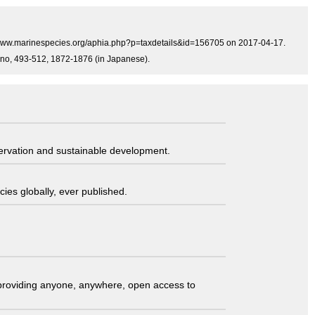
p://www.marinespecies.org/aphia.php?p=taxdetails&id=156705 on 2017-04-17.
adano, 493-512, 1872-1876 (in Japanese).
servation and sustainable development.
ies globally, ever published.
t providing anyone, anywhere, open access to