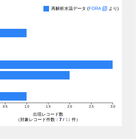
再解析水温データ (
FORA
より)
0.5
1.0
1.5
2.0
2.5
3.0
出現レコード数
（対象レコード件数：
7
/
11
件）