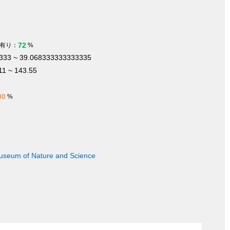
72
有り：
%
333 ~ 39.068333333333335
11 ~ 143.55
00
%
 Museum of Nature and Science