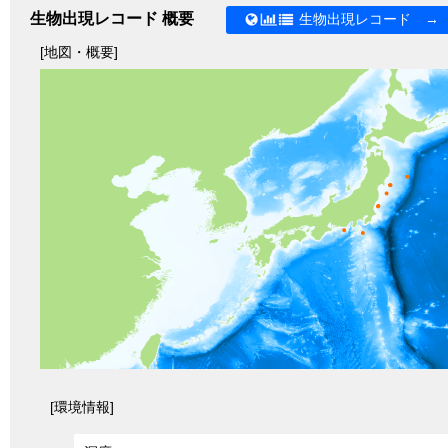
生物出現レコード 概要
生物出現レコード →
[地図・概要]
[環境情報]