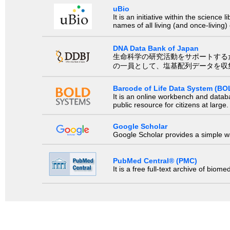
uBio
It is an initiative within the scienc
names of all living (and once-living
DNA Data Bank of Japan
生命科学の研究活動をサポートするために、国際塩基
の一員として、塩基配列データを収
Barcode of Life Data System (BO
It is an online workbench and datab
public resource for citizens at large.
Google Scholar
Google Scholar provides a simple way
PubMed Central® (PMC)
It is a free full-text archive of biom