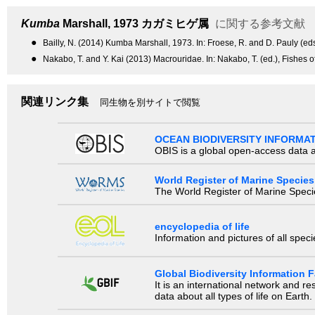
Kumba
Marshall, 1973
カガミヒゲ属
に関する参考文献
●
Bailly, N. (2014) Kumba Marshall, 1973. In: Froese, R. and D. Pauly (
●
Nakabo, T. and Y. Kai (2013) Macrouridae. In: Nakabo, T. (ed.), Fishes o
関連リンク集
同生物を別サイトで閲覧
OCEAN BIODIVERSITY INFORMA
OBIS is a global open-access data a
World Register of Marine Species
The World Register of Marine Species
encyclopedia of life
Information and pictures of all spec
Global Biodiversity Information Fa
It is an international network and 
data about all types of life on Earth.