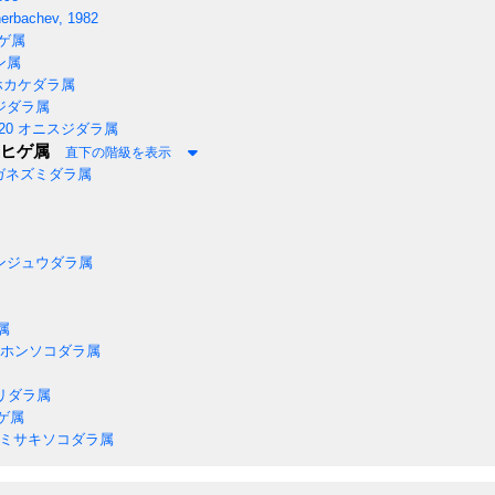
erbachev, 1982
ゲ属
ン属
カケダラ属
ジダラ属
20
オニスジダラ属
ヒゲ属
直下の階級を表示
ガネズミダラ属
ンジュウダラ属
属
ホンソコダラ属
リダラ属
ゲ属
ミサキソコダラ属