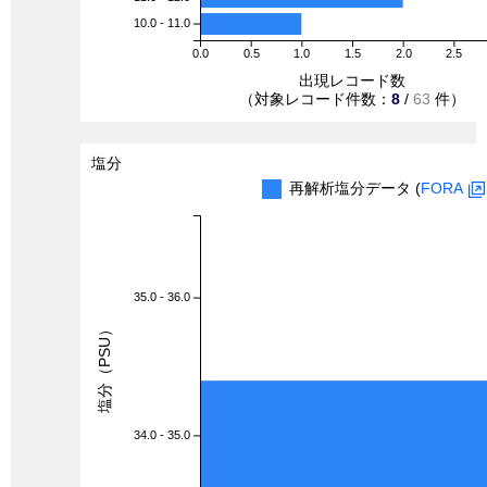
10.0 - 11.0
0.0
0.5
1.0
1.5
2.0
2.5
出現レコード数
（対象レコード件数：
8
/
63
件）
塩分
再解析塩分データ (
FORA
35.0 - 36.0
塩分（PSU）
34.0 - 35.0