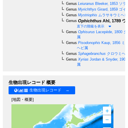
Genus
Leiuranus
Bleeker, 1853
ソラ
Genus
Myrichthys
Girard, 1859
ゴイ
Genus
Mystriophis
ムラサキウミヘビ
Ophichthus
Ahl, 1789
ウ
Genus
直下の階級を表示
Genus
Ophisurus
Lacepède, 1800
ダ
属
Genus
Pisodonophis
Kaup, 1856
ミナ
ヘビ属
Genus
Sphagebranchus
クロウミヘ
Genus
Xyrias
Jordan & Snyder, 1901
属
生物出現レコード 概要
生物出現レコード →
[地図・概要]
+
–