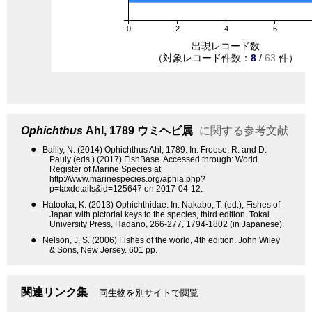
0
2
4
6
出現レコード数
（対象レコード件数：
8
/
63
件）
Ophichthus
Ahl, 1789
ウミヘビ属
に関する参考文献
●
Bailly, N. (2014) Ophichthus Ahl, 1789. In: Froese, R. and D.
Pauly (eds.) (2017) FishBase. Accessed through: World
Register of Marine Species at
http://www.marinespecies.org/aphia.php?
p=taxdetails&id=125647 on 2017-04-12.
●
Hatooka, K. (2013) Ophichthidae. In: Nakabo, T. (ed.), Fishes of
Japan with pictorial keys to the species, third edition. Tokai
University Press, Hadano, 266-277, 1794-1802 (in Japanese).
●
Nelson, J. S. (2006) Fishes of the world, 4th edition. John Wiley
& Sons, New Jersey. 601 pp.
関連リンク集
同生物を別サイトで閲覧