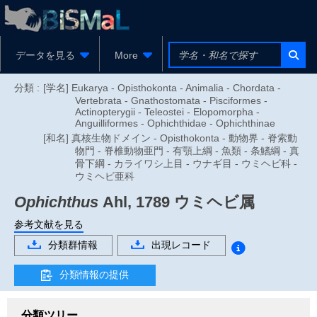
データを見る
More
分類 :
[学名] Eukarya - Opisthokonta - Animalia - Chordata -
Vertebrata - Gnathostomata - Pisciformes -
Actinopterygii - Teleostei - Elopomorpha -
Anguilliformes - Ophichthidae - Ophichthinae
[和名] 真核生物ドメイン - Opisthokonta - 動物界 - 脊索動
物門 - 脊椎動物亜門 - 有顎上綱 - 魚類 - 条鰭綱 - 真
骨下綱 - カライワシ上目 - ウナギ目 - ウミヘビ科 -
ウミヘビ亜科
Ophichthus
Ahl, 1789
ウミヘビ属
参考文献を見る
分類群情報
出現レコード
分類情報の提供
分類ツリー