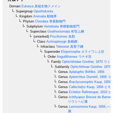
Domain
Eukarya
真核生物ドメイン
Supergroup
Opisthokonta
Kingdom
Animalia
動物界
Phylum
Chordata
脊索動物門
Subphylum
Vertebrata
脊椎動物亜門
Superclass
Gnathostomata
有顎上綱
(unranked)
Pisciformes
魚類
Class
Actinopterygii
条鰭綱
Infraclass
Teleostei
真骨下綱
Superorder
Elopomorpha
カライワシ上目
Order
Anguilliformes
ウナギ目
Family
Ophichthidae
Günther, 1870
ウミ
Subfamily
Ophichthinae
Günther, 1870
Genus
Aplatophis
Böhlke, 1956
Genus
Apterichtus
Duméril, 1806
ゴ
Genus
Brachysomophis
Kaup, 1856
Genus
Callechelys
Kaup, 1856
ヒモ
Genus
Echelus
Rafinesque, 1810
ヒ
Genus
Ichthyapus
Brisout de Barnevi
リウミヘビ属
Genus
Lamnostoma
Kaup, 1856
ハク
属