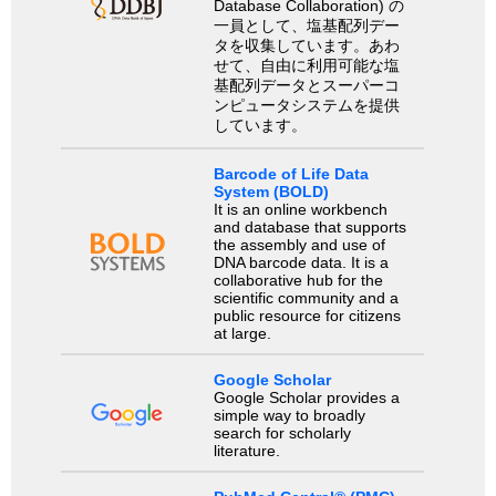
Database Collaboration) の
一員として、塩基配列デー
タを収集しています。あわ
せて、自由に利用可能な塩
基配列データとスーパーコ
ンピュータシステムを提供
しています。
Barcode of Life Data
System (BOLD)
It is an online workbench
and database that supports
the assembly and use of
DNA barcode data. It is a
collaborative hub for the
scientific community and a
public resource for citizens
at large.
Google Scholar
Google Scholar provides a
simple way to broadly
search for scholarly
literature.