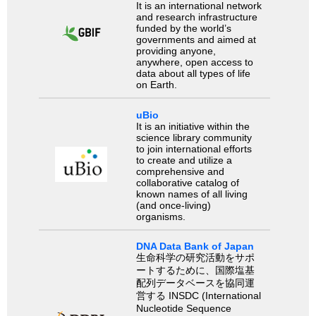
It is an international network
and research infrastructure
funded by the world’s
governments and aimed at
providing anyone,
anywhere, open access to
data about all types of life
on Earth.
uBio
It is an initiative within the
science library community
to join international efforts
to create and utilize a
comprehensive and
collaborative catalog of
known names of all living
(and once-living)
organisms.
DNA Data Bank of Japan
生命科学の研究活動をサポ
ートするために、国際塩基
配列データベースを協同運
営する INSDC (International
Nucleotide Sequence