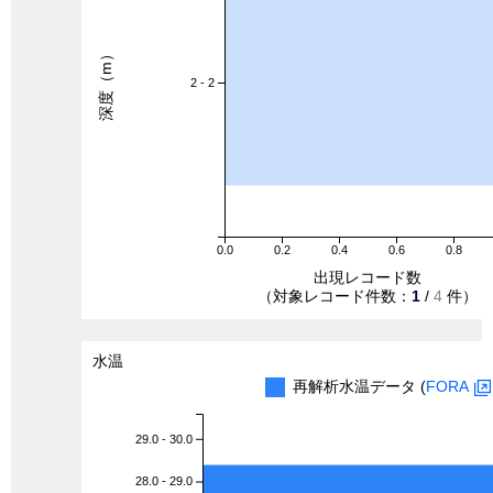
深度（m）
2 - 2
0.0
0.2
0.4
0.6
0.8
出現レコード数
（対象レコード件数：
1
/
4
件）
水温
再解析水温データ (
FORA
29.0 - 30.0
28.0 - 29.0