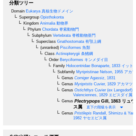
分類ツリー
Domain
Eukarya
真核生物ドメイン
Supergroup
Opisthokonta
Kingdom
Animalia
動物界
Phylum
Chordata
脊索動物門
Subphylum
Vertebrata
脊椎動物亜門
Superclass
Gnathostomata
有顎上綱
(unranked)
Pisciformes
魚類
Class
Actinopterygii
条鰭綱
Order
Beryciformes
キンメダイ目
Family
Holocentridae
Bonaparte, 1833
イット
Subfamily
Myripristinae
Nelson, 1955
アカマ
Genus
Corniger
Agassiz, 1831
Genus
Myripristis
Cuvier, 1829
アカマツ
Genus
Ostichthys
Cuvier (ex Langsdorf) i
Valenciennes, 1829
エビスダイ属
Plectrypops
Gill, 1863
リュウ
Genus
ス属
直下の階級を表示
Genus
Pristilepis
Randall, Shimizu & Ya
1982
ヤセエビス属