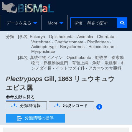
データを見る
More
分類 :
[学名] Eukarya - Opisthokonta - Animalia - Chordata -
Vertebrata - Gnathostomata - Pisciformes -
Actinopterygii - Beryciformes - Holocentridae -
Myripristinae
[和名] 真核生物ドメイン - Opisthokonta - 動物界 - 脊索動
物門 - 脊椎動物亜門 - 有顎上綱 - 魚類 - 条鰭綱 - キ
ンメダイ目 - イットウダイ科 - アカマツカサ亜科
Plectrypops
Gill, 1863
リュウキュウ
エビス属
参考文献を見る
分類群情報
出現レコード
分類情報の提供