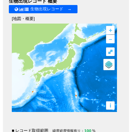
生物出現レコード 概要
生物出現レコード →
[地図・概要]
+
–
⤢
i
■ レコード取得範囲
100
緯度経度情報有り：
%