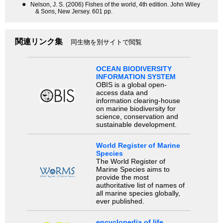
●
Nelson, J. S. (2006) Fishes of the world, 4th edition. John Wiley
& Sons, New Jersey. 601 pp.
関連リンク集
同生物を別サイトで閲覧
OCEAN BIODIVERSITY
INFORMATION SYSTEM
OBIS is a global open-
access data and
information clearing-house
on marine biodiversity for
science, conservation and
sustainable development.
World Register of Marine
Species
The World Register of
Marine Species aims to
provide the most
authoritative list of names of
all marine species globally,
ever published.
encyclopedia of life