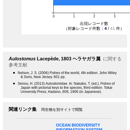
0
1
2
3
出現レコード数
（対象レコード件数：
4
/
41
件）
Aulostomus
Lacepède, 1803
ヘラヤガラ属
に関する
参考文献
●
Nelson, J. S. (2006) Fishes of the world, 4th edition. John Wiley
& Sons, New Jersey. 601 pp.
●
Senou, H. (2013) Aulostomidae. In: Nakabo, T. (ed.), Fishes of
Japan with pictorial keys to the species, third edition. Tokai
University Press, Hadano, 609, 1906 (in Japanese).
関連リンク集
同生物を別サイトで閲覧
OCEAN BIODIVERSITY
INFORMATION SYSTEM