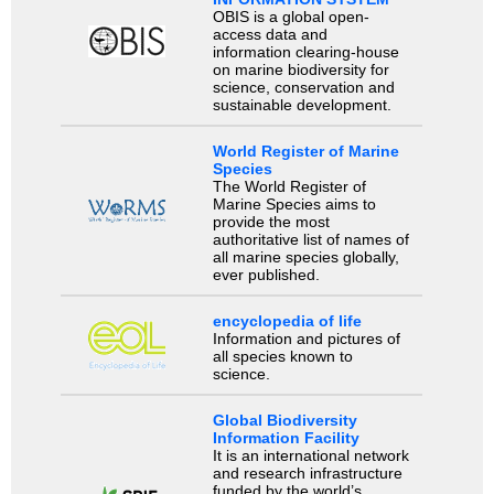
OBIS is a global open-
access data and
information clearing-house
on marine biodiversity for
science, conservation and
sustainable development.
World Register of Marine
Species
The World Register of
Marine Species aims to
provide the most
authoritative list of names of
all marine species globally,
ever published.
encyclopedia of life
Information and pictures of
all species known to
science.
Global Biodiversity
Information Facility
It is an international network
and research infrastructure
funded by the world’s