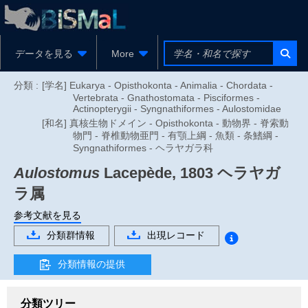
データを見る
More
分類 :
[学名] Eukarya - Opisthokonta - Animalia - Chordata -
Vertebrata - Gnathostomata - Pisciformes -
Actinopterygii - Syngnathiformes - Aulostomidae
[和名] 真核生物ドメイン - Opisthokonta - 動物界 - 脊索動
物門 - 脊椎動物亜門 - 有顎上綱 - 魚類 - 条鰭綱 -
Syngnathiformes - ヘラヤガラ科
Aulostomus
Lacepède, 1803
ヘラヤガ
ラ属
参考文献を見る
分類群情報
出現レコード
分類情報の提供
分類ツリー