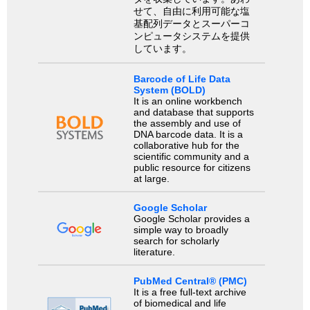
せて、自由に利用可能な塩
基配列データとスーパーコ
ンピュータシステムを提供
しています。
Barcode of Life Data
System (BOLD)
It is an online workbench
and database that supports
the assembly and use of
DNA barcode data. It is a
collaborative hub for the
scientific community and a
public resource for citizens
at large.
Google Scholar
Google Scholar provides a
simple way to broadly
search for scholarly
literature.
PubMed Central® (PMC)
It is a free full-text archive
of biomedical and life