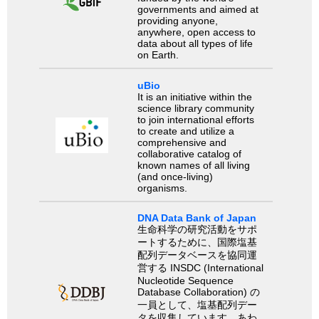
governments and aimed at
providing anyone,
anywhere, open access to
data about all types of life
on Earth.
uBio
It is an initiative within the
science library community
to join international efforts
to create and utilize a
comprehensive and
collaborative catalog of
known names of all living
(and once-living)
organisms.
DNA Data Bank of Japan
生命科学の研究活動をサポ
ートするために、国際塩基
配列データベースを協同運
営する INSDC (International
Nucleotide Sequence
Database Collaboration) の
一員として、塩基配列デー
タを収集しています。あわ