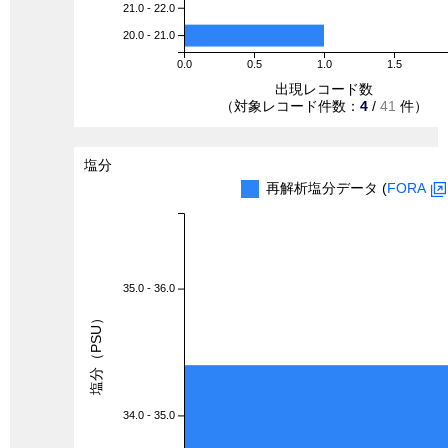
21.0 - 22.0
20.0 - 21.0
0.0
0.5
1.0
1.5
出現レコード数
（対象レコード件数：
4
/
41
件）
塩分
再解析塩分データ (
FORA
35.0 - 36.0
塩分（PSU）
34.0 - 35.0