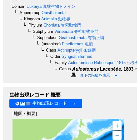
Domain
Eukarya
真核生物ドメイン
Supergroup
Opisthokonta
Kingdom
Animalia
動物界
Phylum
Chordata
脊索動物門
Subphylum
Vertebrata
脊椎動物亜門
Superclass
Gnathostomata
有顎上綱
(unranked)
Pisciformes
魚類
Class
Actinopterygii
条鰭綱
Order
Syngnathiformes
Family
Aulostomidae
Rafinesque, 1815
ヘラヤ
Aulostomus
Lacepède, 1803
ヘ
Genus
属
直下の階級を表示
生物出現レコード 概要
生物出現レコード →
[地図・概要]
+
–