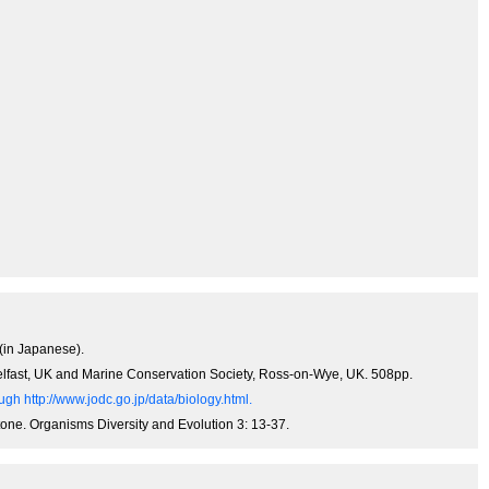
 (in Japanese).
 Belfast, UK and Marine Conservation Society, Ross-on-Wye, UK. 508pp.
gh http://www.jodc.go.jp/data/biology.html.
tone. Organisms Diversity and Evolution 3: 13-37.