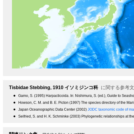
Tisbidae
Stebbing, 1910
イソミジンコ科
に関する参考
●
Gamo, S. (1995) Harpacticoida. In: Nishimura, S. (ed.), Guide to Seasho
●
Howson, C. M. and B. E. Picton (1997) The species directory of the Mar
●
Japan Oceanographic Data Center (2002)
JODC taxonomic code of mar
●
Seifried, S. and H. K. Schminke (2003) Phylogenetic relationships at t