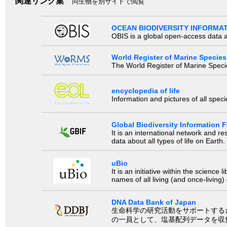
関連リンク集
同生物を別サイトで閲覧
OCEAN BIODIVERSITY INFORMA
OBIS is a global open-access data a
World Register of Marine Species
The World Register of Marine Species
encyclopedia of life
Information and pictures of all spec
Global Biodiversity Information Fa
It is an international network and 
data about all types of life on Earth.
uBio
It is an initiative within the scienc
names of all living (and once-living
DNA Data Bank of Japan
生命科学の研究活動をサポートするために、国際塩基
の一員として、塩基配列データを収