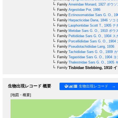
Family
Ameiridae
Monard, 1927
ボウソ
Family
Argestidae
Por, 1986
Family
Ectinosomatidae
Sars G. O., 19
Family
Harpacticidae
Dana, 1846
ソコ
Family
Laophontidae
Scott T., 1905
テ
Family
Metidae
Sars G. O., 1910
ボウ
Family
Peltidiidae
Sars G. O., 1904
ス
Family
Porcellidiidae
Sars G. O., 1904
Family
Pseudotachidiidae
Lang, 1936
Family
Tachidiidae
Sars G. O., 1909
カ
Family
Tegastidae
Sars G. O., 1904
ヨ
Family
Thalestridae
Sars G. O., 1905
キ
Tisbidae
Stebbing, 1910
イ
Family
生物出現レコード 概要
生物出現レコード →
[地図・概要]