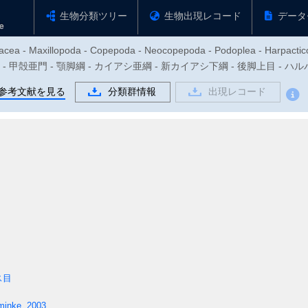
生物分類ツリー
生物出現レコード
データ
tacea - Maxillopoda - Copepoda - Neocopepoda - Podoplea - Harpactico
 - 甲殻亜門 - 顎脚綱 - カイアシ亜綱 - 新カイアシ下綱 - 後脚上目 - ハルパクチクス目
参考文献を見る
分類群情報
出現レコード
ス目
minke, 2003