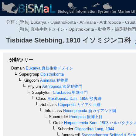
分類 :
[学名] Eukarya - Opisthokonta - Animalia - Arthropoda - Crus
[和名] 真核生物ドメイン - Opisthokonta - 動物界 - 節足動物門
Tisbidae
Stebbing, 1910
イソミジンコ科
分類ツリー
Domain
Eukarya
真核生物ドメイン
Supergroup
Opisthokonta
Kingdom
Animalia
動物界
Phylum
Arthropoda
節足動物門
Subphylum
Crustacea
甲殻亜門
Class
Maxillopoda
Dahl, 1956
顎脚綱
Subclass
Copepoda
カイアシ亜綱
Infraclass
Neocopepoda
新カイアシ下綱
Superorder
Podoplea
後脚上目
Order
Harpacticoida
Sars, 1903
ハルパクチク
Suborder
Oligoarthra
Lang, 1944
(unranked)
Syngnatharthra
Seifried & Sch