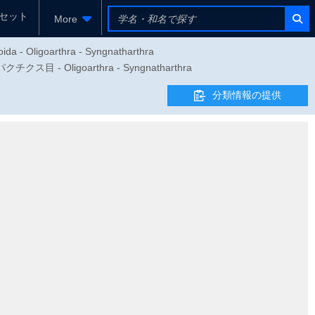
セット
More
ida - Oligoarthra - Syngnatharthra
 - Oligoarthra - Syngnatharthra
分類情報の提供