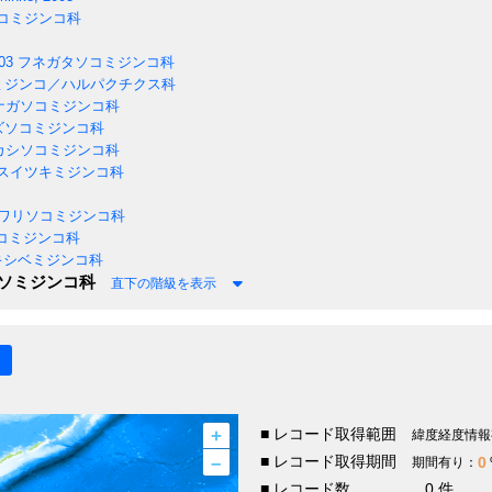
コミジンコ科
03
フネガタソコミジンコ科
ミジンコ／ハルパクチクス科
ナガソコミジンコ科
ズソコミジンコ科
カシソコミジンコ科
スイツキミジンコ科
ワリソコミジンコ科
コミジンコ科
シベミジンコ科
ソミジンコ科
直下の階級を表示
+
■ レコード取得範囲
緯度経度情報
–
■ レコード取得期間
0
期間有り：
■ レコード数
0 件