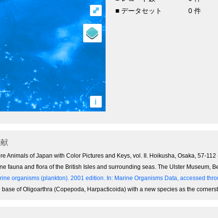
⤢
■ データセット
0 件
i
文献
re Animals of Japan with Color Pictures and Keys, vol. II. Hoikusha, Osaka, 57-112
ine fauna and flora of the British Isles and surrounding seas. The Ulster Museum,
ine organisms (plankton). 2001 edition.
In: Marine Organisms Data, accessed throu
he base of Oligoarthra (Copepoda, Harpacticoida) with a new species as the corners