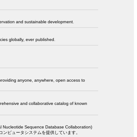
servation and sustainable development.
ies globally, ever published.
t providing anyone, anywhere, open access to
comprehensive and collaborative catalog of known
 Sequence Database Collaboration)
コンピュータシステムを提供しています。