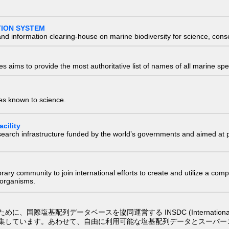
TION SYSTEM
nd information clearing-house on marine biodiversity for science, con
 aims to provide the most authoritative list of names of all marine spec
ies known to science.
cility
research infrastructure funded by the world’s governments and aimed a
e library community to join international efforts to create and utilize a 
) organisms.
配列データベースを協同運営する INSDC (International Nucleotide
集しています。あわせて、自由に利用可能な塩基配列データとスーパー