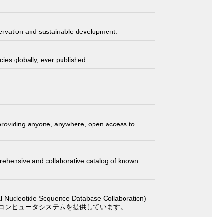
servation and sustainable development.
ies globally, ever published.
t providing anyone, anywhere, open access to
comprehensive and collaborative catalog of known
 Sequence Database Collaboration)
コンピュータシステムを提供しています。