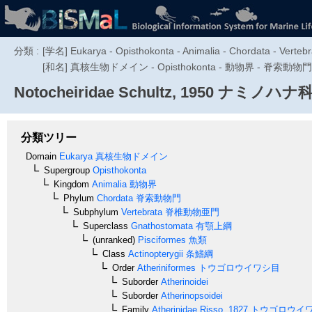
分類 :
[学名] Eukarya - Opisthokonta - Animalia - Chordata - Vertebra
[和名] 真核生物ドメイン - Opisthokonta - 動物界 - 脊索
Notocheiridae
Schultz, 1950
ナミノハナ
分類ツリー
Domain
Eukarya
真核生物ドメイン
Supergroup
Opisthokonta
Kingdom
Animalia
動物界
Phylum
Chordata
脊索動物門
Subphylum
Vertebrata
脊椎動物亜門
Superclass
Gnathostomata
有顎上綱
(unranked)
Pisciformes
魚類
Class
Actinopterygii
条鰭綱
Order
Atheriniformes
トウゴロウイワシ目
Suborder
Atherinoidei
Suborder
Atherinopsoidei
Family
Atherinidae
Risso, 1827
トウゴロウイ