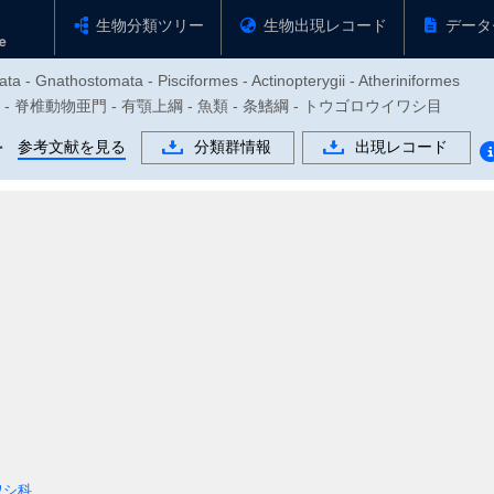
生物分類ツリー
生物出現レコード
データ
ta - Gnathostomata - Pisciformes - Actinopterygii - Atheriniformes
動物門 - 脊椎動物亜門 - 有顎上綱 - 魚類 - 条鰭綱 - トウゴロウイワシ目
科
参考文献を見る
分類群情報
出現レコード
ワシ科