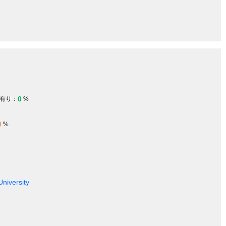
0
有り：
%
0
%
University