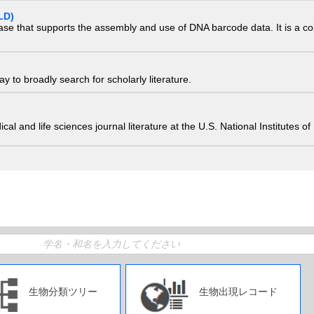
LD)
ase that supports the assembly and use of DNA barcode data. It is a col
 to broadly search for scholarly literature.
edical and life sciences journal literature at the U.S. National Institutes
生物分類ツリー
生物出現レコード