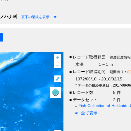
ノハナ科
直下の階級を表示
+
■ レコード取得範囲
緯度経度情報
–
水深
1 ~ 1 m
■ レコード取得期間
8
期間有り：
⤢
1972/06/10 ~ 2010/02/15
* データの最終更新日：2017/09/06
■ レコード数
5 件
■ データセット
2 件
Fish Collection of Hokkaido 
全て表示