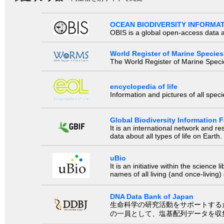
OCEAN BIODIVERSITY INFORMA
OBIS is a global open-access data a
World Register of Marine Species
The World Register of Marine Species
encyclopedia of life
Information and pictures of all spec
Global Biodiversity Information Fa
It is an international network and 
data about all types of life on Earth.
uBio
It is an initiative within the scienc
names of all living (and once-living
DNA Data Bank of Japan
生命科学の研究活動をサポートするために、国際塩基
の一員として、塩基配列データを収