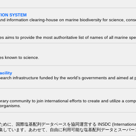
TION SYSTEM
nd information clearing-house on marine biodiversity for science, con
 aims to provide the most authoritative list of names of all marine spec
ies known to science.
cility
research infrastructure funded by the world’s governments and aimed a
e library community to join international efforts to create and utilize a 
) organisms.
配列データベースを協同運営する INSDC (International Nucleotide
集しています。あわせて、自由に利用可能な塩基配列データとスーパー