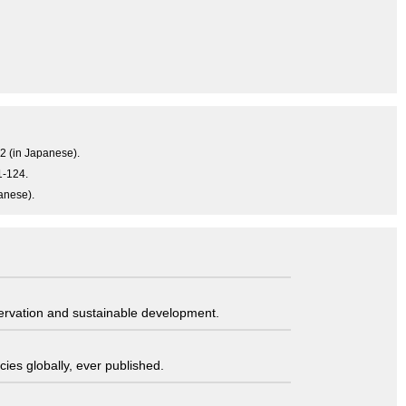
52 (in Japanese).
1-124.
anese).
servation and sustainable development.
ies globally, ever published.