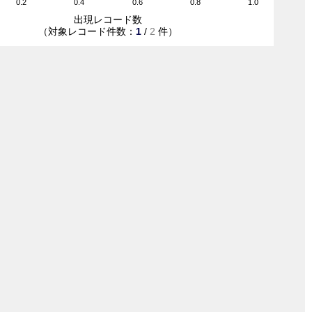
0.2
0.4
0.6
0.8
1.0
出現レコード数
（対象レコード件数：
1
/
2
件）