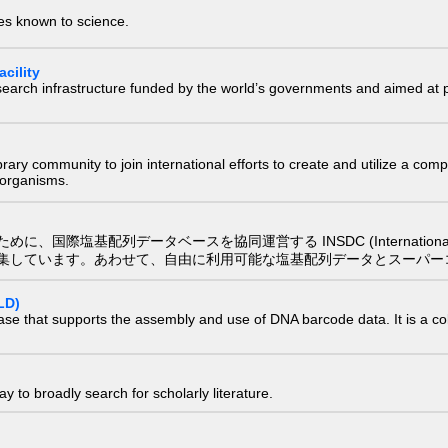
ies known to science.
cility
research infrastructure funded by the world’s governments and aimed a
e library community to join international efforts to create and utilize a 
) organisms.
配列データベースを協同運営する INSDC (International Nucleotide
集しています。あわせて、自由に利用可能な塩基配列データとスーパー
LD)
ase that supports the assembly and use of DNA barcode data. It is a col
 to broadly search for scholarly literature.