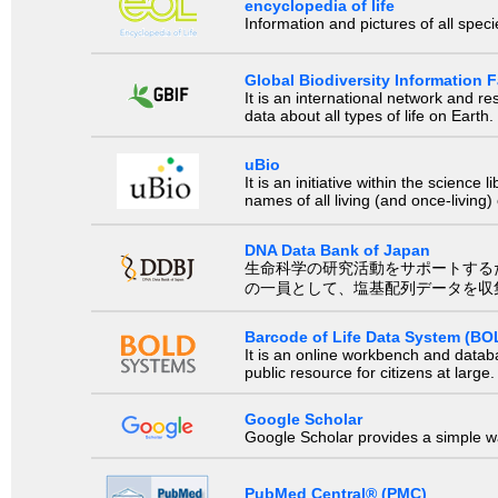
encyclopedia of life
Information and pictures of all spec
Global Biodiversity Information Fa
It is an international network and 
data about all types of life on Earth.
uBio
It is an initiative within the scienc
names of all living (and once-living
DNA Data Bank of Japan
生命科学の研究活動をサポートするために、国際塩基
の一員として、塩基配列データを収
Barcode of Life Data System (BO
It is an online workbench and datab
public resource for citizens at large.
Google Scholar
Google Scholar provides a simple way
PubMed Central® (PMC)