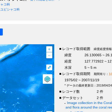
ャコ科
ユビシャコ科
+
■ レコード取得範囲
緯度経度情報
–
緯度
26.130065 ~ 26.
経度
127.772922 ~ 12
⤢
水深
5 ~ 5 m
■ レコード取得期間
1
期間有り：
1975/02 ~ 2007/11/19
* データの最終更新日：2019/04/24
■ レコード数
2 件
■ データセット
2 件
Image collection in the Cor
and flora around the coral re