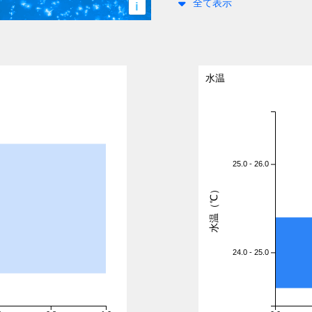
全て表示
i
水温
25.0 - 26.0
水温（℃）
24.0 - 25.0