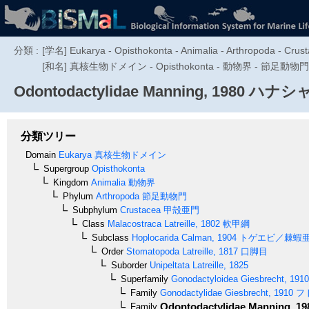
分類 :
[学名] Eukarya - Opisthokonta - Animalia - Arthropoda - Crust
[和名] 真核生物ドメイン - Opisthokonta - 動物界 - 節足動物
Odontodactylidae
Manning, 1980
ハナシ
分類ツリー
Domain
Eukarya
真核生物ドメイン
Supergroup
Opisthokonta
Kingdom
Animalia
動物界
Phylum
Arthropoda
節足動物門
Subphylum
Crustacea
甲殻亜門
Class
Malacostraca
Latreille, 1802
軟甲綱
Subclass
Hoplocarida
Calman, 1904
トゲエビ／棘蝦
Order
Stomatopoda
Latreille, 1817
口脚目
Suborder
Unipeltata
Latreille, 1825
Superfamily
Gonodactyloidea
Giesbrecht, 1910
Family
Gonodactylidae
Giesbrecht, 1910
フ
Odontodactylidae
Manning, 19
Family