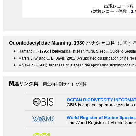
出現レコード数
（対象レコード件数：
1
Odontodactylidae
Manning, 1980
ハナシャコ科
に関す
●
Hamano, T. (1995) Hoplocarida. In: Nishimura, S. (ed.), Guide to Seash
●
Martin, J. W. and G. E. Davis (2001) An updated classification of the r
●
Miyake, S. (1982) Japanese crustacean decapods and stomatopods in c
関連リンク集
同生物を別サイトで閲覧
OCEAN BIODIVERSITY INFORMA
OBIS is a global open-access data a
World Register of Marine Species
The World Register of Marine Species