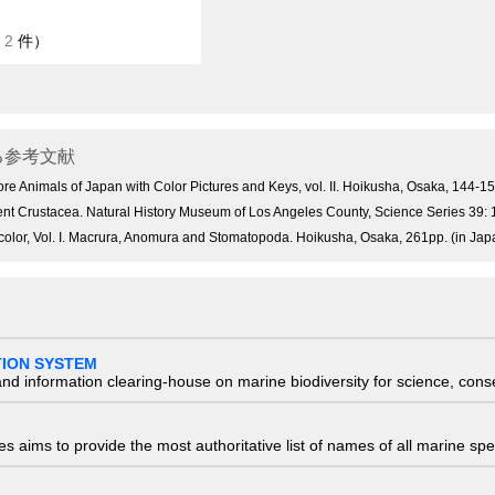
/
2
件）
る参考文献
ore Animals of Japan with Color Pictures and Keys, vol. II. Hoikusha, Osaka, 144-1
ecent Crustacea. Natural History Museum of Los Angeles County, Science Series 39: 
olor, Vol. I. Macrura, Anomura and Stomatopoda. Hoikusha, Osaka, 261pp. (in Jap
TION SYSTEM
nd information clearing-house on marine biodiversity for science, con
 aims to provide the most authoritative list of names of all marine spec