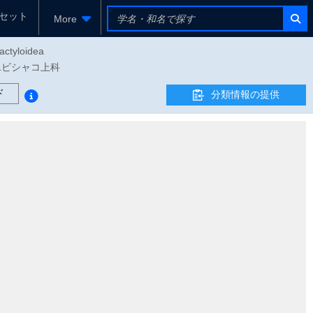
セット
More
actyloidea
 フトユビシャコ上科
ド
分類情報の提供