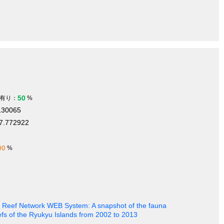
50
有り：
%
130065
7.772922
00
%
al Reef Network WEB System: A snapshot of the fauna
efs of the Ryukyu Islands from 2002 to 2013