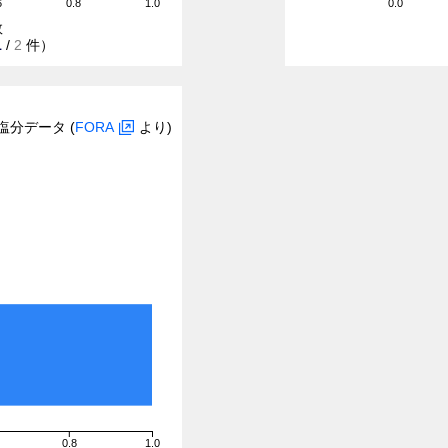
6
0.8
1.0
0.0
数
1
/
2
件）
塩分データ (
FORA
より)
0.8
1.0