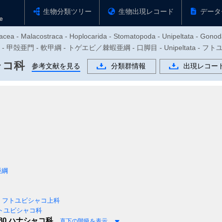
生物分類ツリー
生物出現レコード
データ
acea - Malacostraca - Hoplocarida - Stomatopoda - Unipeltata - Gonod
門 - 甲殻亜門 - 軟甲綱 - トゲエビ／棘蝦亜綱 - 口脚目 - Unipeltata -
ャコ科
参考文献を見る
分類群情報
出現レコー
亜綱
フトユビシャコ上科
トユビシャコ科
80
ハナシャコ科
直下の階級を表示