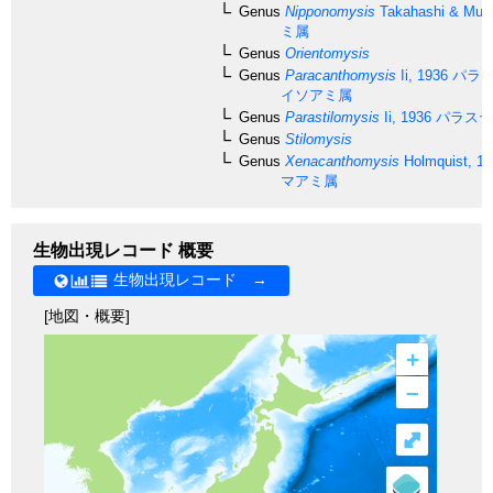
Genus
Nipponomysis
Takahashi & Mura
ミ属
Genus
Orientomysis
Genus
Paracanthomysis
Ii, 1936
パラカ
イソアミ属
Genus
Parastilomysis
Ii, 1936
パラステ
Genus
Stilomysis
Genus
Xenacanthomysis
Holmquist, 19
マアミ属
生物出現レコード 概要
生物出現レコード →
[地図・概要]
+
–
⤢