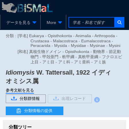
データを見る
More
分類 :
[学名] Eukarya - Opisthokonta - Animalia - Arthropoda -
Crustacea - Malacostraca - Eumalacostraca -
Peracarida - Mysida - Mysidae - Mysinae - Mysini
[和名] 真核生物ドメイン - Opisthokonta - 動物界 - 節足動
物門 - 甲殻亜門 - 軟甲綱 - 真軟甲亜綱 - フクロエビ
上目 - アミ目 - アミ科 - アミ亜科 - アミ族
Idiomysis
W. Tattersall, 1922
イディ
オミシス属
参考文献を見る
分類群情報
出現レコード
分類情報の提供
分類ツリー