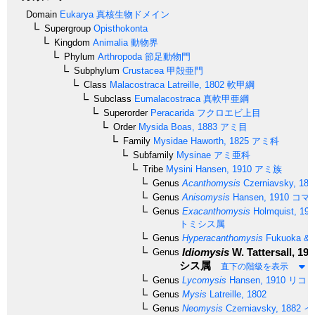
Domain
Eukarya
真核生物ドメイン
Supergroup
Opisthokonta
Kingdom
Animalia
動物界
Phylum
Arthropoda
節足動物門
Subphylum
Crustacea
甲殻亜門
Class
Malacostraca
Latreille, 1802
軟甲綱
Subclass
Eumalacostraca
真軟甲亜綱
Superorder
Peracarida
フクロエビ上目
Order
Mysida
Boas, 1883
アミ目
Family
Mysidae
Haworth, 1825
アミ科
Subfamily
Mysinae
アミ亜科
Tribe
Mysini
Hansen, 1910
アミ族
Genus
Acanthomysis
Czerniavsky, 188
Genus
Anisomysis
Hansen, 1910
コマ
Genus
Exacanthomysis
Holmquist, 198
トミシス属
Genus
Hyperacanthomysis
Fukuoka & 
Idiomysis
W. Tattersall, 19
Genus
シス属
直下の階級を表示
Genus
Lycomysis
Hansen, 1910
リコミ
Genus
Mysis
Latreille, 1802
Genus
Neomysis
Czerniavsky, 1882
イ