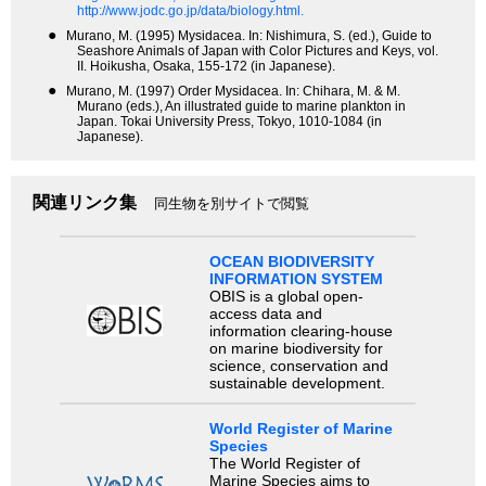
http://www.jodc.go.jp/data/biology.html.
●
Murano, M. (1995) Mysidacea. In: Nishimura, S. (ed.), Guide to
Seashore Animals of Japan with Color Pictures and Keys, vol.
II. Hoikusha, Osaka, 155-172 (in Japanese).
●
Murano, M. (1997) Order Mysidacea. In: Chihara, M. & M.
Murano (eds.), An illustrated guide to marine plankton in
Japan. Tokai University Press, Tokyo, 1010-1084 (in
Japanese).
関連リンク集
同生物を別サイトで閲覧
OCEAN BIODIVERSITY
INFORMATION SYSTEM
OBIS is a global open-
access data and
information clearing-house
on marine biodiversity for
science, conservation and
sustainable development.
World Register of Marine
Species
The World Register of
Marine Species aims to