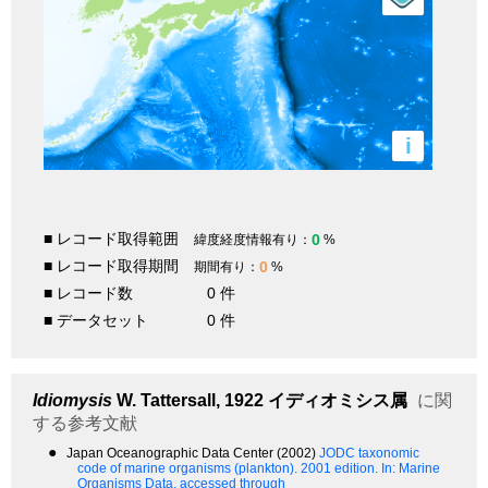
i
■ レコード取得範囲
0
緯度経度情報有り：
%
■ レコード取得期間
0
期間有り：
%
■ レコード数
0 件
■ データセット
0 件
Idiomysis
W. Tattersall, 1922
イディオミシス属
に関
する参考文献
●
Japan Oceanographic Data Center (2002)
JODC taxonomic
code of marine organisms (plankton). 2001 edition.
In: Marine
Organisms Data, accessed through