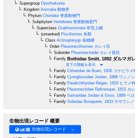
Supergroup
Opisthokonta
Kingdom
Animalia
動物界
Phylum
Chordata
脊索動物門
Subphylum
Vertebrata
脊椎動物亜門
Superclass
Gnathostomata
有顎上綱
(unranked)
Pisciformes
魚類
Class
Actinopterygii
条鰭綱
Order
Pleuronectiformes
カレイ目
Suborder
Pleuronectoidei
カレイ亜目
Bothidae
Smitt, 1892
ダルマガレ
Family
直下の階級を表示
Family
Citharidae
de Buen, 1935
コケビラメ科
Family
Cynoglossidae
Jordan, 1888
ウシノシ
Family
Paralichthyidae
Regan, 1910
ヒラメ科
Family
Pleuronectidae
Rafinesque, 1815
カレ
Family
Samaridae
Jordan & Goss, 1889
ベロガ
Family
Soleidae
Bonaparte, 1833
ササウシノシ
生物出現レコード 概要
生物出現レコード →