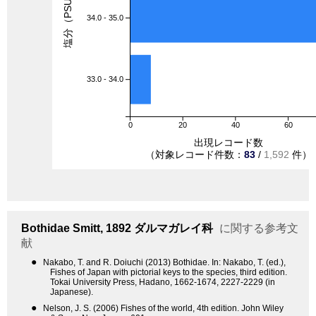
塩分（PSU）
34.0 - 35.0
33.0 - 34.0
0
20
40
60
出現レコード数
（対象レコード件数：
83
/
1,592
件）
Bothidae
Smitt, 1892
ダルマガレイ科
に関する参考文
献
●
Nakabo, T. and R. Doiuchi (2013) Bothidae. In: Nakabo, T. (ed.),
Fishes of Japan with pictorial keys to the species, third edition.
Tokai University Press, Hadano, 1662-1674, 2227-2229 (in
Japanese).
●
Nelson, J. S. (2006) Fishes of the world, 4th edition. John Wiley