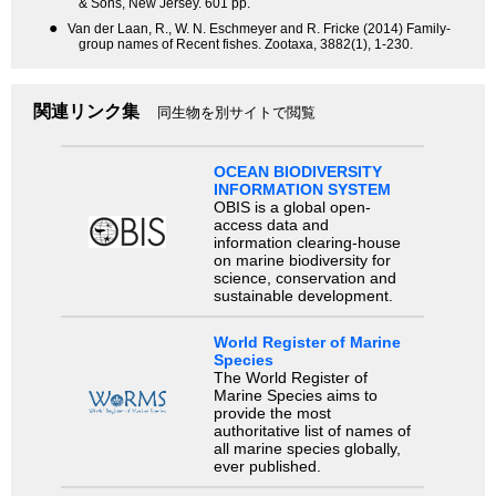
& Sons, New Jersey. 601 pp.
●
Van der Laan, R., W. N. Eschmeyer and R. Fricke (2014) Family-
group names of Recent fishes. Zootaxa, 3882(1), 1-230.
関連リンク集
同生物を別サイトで閲覧
OCEAN BIODIVERSITY
INFORMATION SYSTEM
OBIS is a global open-
access data and
information clearing-house
on marine biodiversity for
science, conservation and
sustainable development.
World Register of Marine
Species
The World Register of
Marine Species aims to
provide the most
authoritative list of names of
all marine species globally,
ever published.