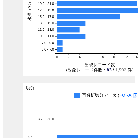
水温（℃）
19.0 - 21.0
17.0 - 19.0
15.0 - 17.0
13.0 - 15.0
11.0 - 13.0
9.0 - 11.0
7.0 - 9.0
5.0 - 7.0
0
2
4
6
8
10
12
1
出現レコード数
（対象レコード件数：
83
/
1,592
件）
塩分
再解析塩分データ (
FORA
35.0 - 36.0