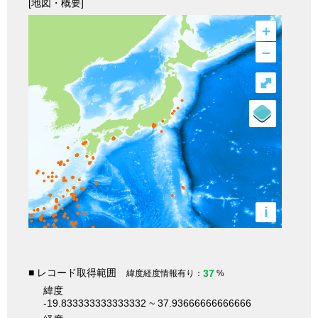
[地図・概要]
+
–
⤢
i
■ レコード取得範囲
37
緯度経度情報有り：
%
緯度
-19.833333333333332 ~ 37.93666666666666