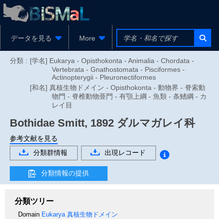
データを見る
More
分類 :
[学名] Eukarya - Opisthokonta - Animalia - Chordata -
Vertebrata - Gnathostomata - Pisciformes -
Actinopterygii - Pleuronectiformes
[和名] 真核生物ドメイン - Opisthokonta - 動物界 - 脊索動
物門 - 脊椎動物亜門 - 有顎上綱 - 魚類 - 条鰭綱 - カ
レイ目
Bothidae
Smitt, 1892
ダルマガレイ科
参考文献を見る
分類群情報
出現レコード
分類情報の提供
分類ツリー
Domain
Eukarya
真核生物ドメイン