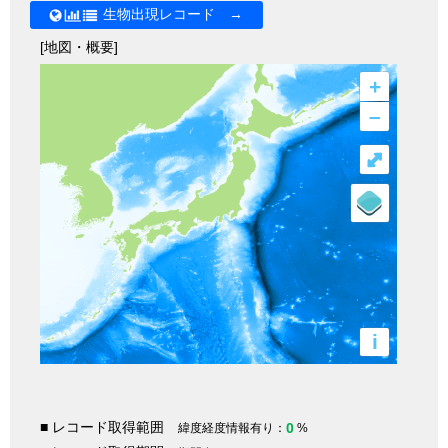
生物出現レコード →
[地図・概要]
+
–
⤢
i
■ レコード取得範囲
0
緯度経度情報有り：
%