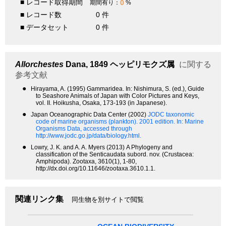
■ レコード取得期間
0
期間有り：
%
■ レコード数
0 件
■ データセット
0 件
Allorchestes
Dana, 1849
ヘッピリモクズ属
に関する
参考文献
●
Hirayama, A. (1995) Gammaridea. In: Nishimura, S. (ed.), Guide
to Seashore Animals of Japan with Color Pictures and Keys,
vol. II. Hoikusha, Osaka, 173-193 (in Japanese).
●
Japan Oceanographic Data Center (2002)
JODC taxonomic
code of marine organisms (plankton). 2001 edition.
In: Marine
Organisms Data, accessed through
http://www.jodc.go.jp/data/biology.html.
●
Lowry, J. K. and A. A. Myers (2013) A Phylogeny and
classification of the Senticaudata subord. nov. (Crustacea:
Amphipoda). Zootaxa, 3610(1), 1-80,
http://dx.doi.org/10.11646/zootaxa.3610.1.1.
関連リンク集
同生物を別サイトで閲覧