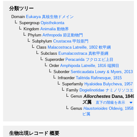
分類ツリー
Domain
Eukarya
真核生物ドメイン
Supergroup
Opisthokonta
Kingdom
Animalia
動物界
Phylum
Arthropoda
節足動物門
Subphylum
Crustacea
甲殻亜門
Class
Malacostraca
Latreille, 1802
軟甲綱
Subclass
Eumalacostraca
真軟甲亜綱
Superorder
Peracarida
フクロエビ上目
Order
Amphipoda
Latreille, 1816
端脚目
Suborder
Senticaudata
Lowry & Myers, 2013
Infraorder
Talitrida
Rafinesque, 1815
Superfamily
Hyaloidea
Bulycheva, 1957
Family
Dogielinotidae
ナミノリソコエ
Allorchestes
Dana, 1849
Genus
ズ属
直下の階級を表示
Genus
Haustorioides
Oldevig, 1958
ビ属
生物出現レコード 概要