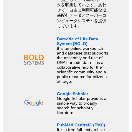
タを収集しています。あわ
せて、自由に利用可能な塩
基配列データとスーパーコ
ンピュータシステムを提供
しています。
Barcode of Life Data
System (BOLD)
It is an online workbench
and database that supports
the assembly and use of
DNA barcode data. It is a
collaborative hub for the
scientific community and a
public resource for citizens
at large.
Google Scholar
Google Scholar provides a
simple way to broadly
search for scholarly
literature.
PubMed Central® (PMC)
It is a free full-text archive