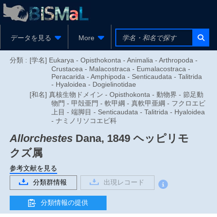
データを見る
More
分類 :
[学名] Eukarya - Opisthokonta - Animalia - Arthropoda -
Crustacea - Malacostraca - Eumalacostraca -
Peracarida - Amphipoda - Senticaudata - Talitrida
- Hyaloidea - Dogielinotidae
[和名] 真核生物ドメイン - Opisthokonta - 動物界 - 節足動
物門 - 甲殻亜門 - 軟甲綱 - 真軟甲亜綱 - フクロエビ
上目 - 端脚目 - Senticaudata - Talitrida - Hyaloidea
- ナミノリソコエビ科
Allorchestes
Dana, 1849
ヘッピリモ
クズ属
参考文献を見る
分類群情報
出現レコード
分類情報の提供