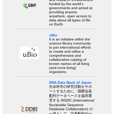
funded by the world’s
governments and aimed at
providing anyone,
anywhere, open access to
data about all types of life
on Earth.
uBio
It is an initiative within the
science library community
to join international efforts
to create and utilize a
comprehensive and
collaborative catalog of
known names of all living
(and once-living)
organisms.
DNA Data Bank of Japan
生命科学の研究活動をサポ
ートするために、国際塩基
配列データベースを協同運
営する INSDC (International
Nucleotide Sequence
Database Collaboration) の
一員として、塩基配列デー