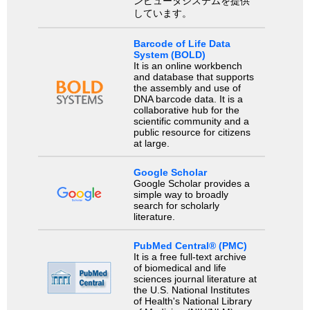
ンピュータシステムを提供
しています。
Barcode of Life Data
System (BOLD)
It is an online workbench
and database that supports
the assembly and use of
DNA barcode data. It is a
collaborative hub for the
scientific community and a
public resource for citizens
at large.
Google Scholar
Google Scholar provides a
simple way to broadly
search for scholarly
literature.
PubMed Central® (PMC)
It is a free full-text archive
of biomedical and life
sciences journal literature at
the U.S. National Institutes
of Health's National Library