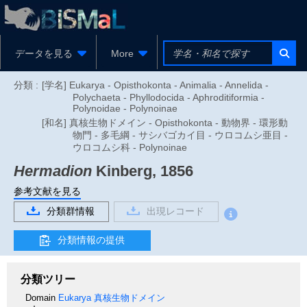
データを見る
More
分類 :
[学名] Eukarya - Opisthokonta - Animalia - Annelida -
Polychaeta - Phyllodocida - Aphroditiformia -
Polynoidae - Polynoinae
[和名] 真核生物ドメイン - Opisthokonta - 動物界 - 環形動
物門 - 多毛綱 - サシバゴカイ目 - ウロコムシ亜目 -
ウロコムシ科 - Polynoinae
Hermadion
Kinberg, 1856
参考文献を見る
分類群情報
出現レコード
分類情報の提供
分類ツリー
Domain
Eukarya
真核生物ドメイン