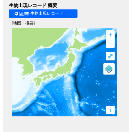
生物出現レコード 概要
生物出現レコード →
[地図・概要]
+
–
⤢
i