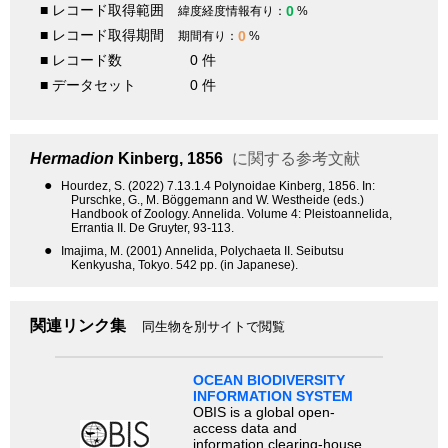
■ レコード取得範囲
0
緯度経度情報有り：
%
■ レコード取得期間
0
期間有り：
%
■ レコード数
0 件
■ データセット
0 件
Hermadion
Kinberg, 1856
に関する参考文献
●
Hourdez, S. (2022) 7.13.1.4 Polynoidae Kinberg, 1856. In:
Purschke, G., M. Böggemann and W. Westheide (eds.)
Handbook of Zoology. Annelida. Volume 4: Pleistoannelida,
Errantia II. De Gruyter, 93-113.
●
Imajima, M. (2001) Annelida, Polychaeta II. Seibutsu
Kenkyusha, Tokyo. 542 pp. (in Japanese).
関連リンク集
同生物を別サイトで閲覧
OCEAN BIODIVERSITY
INFORMATION SYSTEM
OBIS is a global open-
access data and
information clearing-house