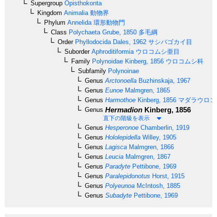
Supergroup
Opisthokonta
Kingdom
Animalia
動物界
Phylum
Annelida
環形動物門
Class
Polychaeta
Grube, 1850
多毛綱
Order
Phyllodocida
Dales, 1962
サシバゴカイ目
Suborder
Aphroditiformia
ウロコムシ亜目
Family
Polynoidae
Kinberg, 1856
ウロコムシ科
Subfamily
Polynoinae
Genus
Arctonoella
Buzhinskaja, 1967
Genus
Eunoe
Malmgren, 1865
Genus
Harmothoe
Kinberg, 1856
マダラウロコ
Hermadion
Kinberg, 1856
Genus
直下の階級を表示
Genus
Hesperonoe
Chamberlin, 1919
Genus
Hololepidella
Willey, 1905
Genus
Lagisca
Malmgren, 1866
Genus
Leucia
Malmgren, 1867
Genus
Paradyte
Pettibone, 1969
Genus
Paralepidonotus
Horst, 1915
Genus
Polyeunoa
McIntosh, 1885
Genus
Subadyte
Pettibone, 1969