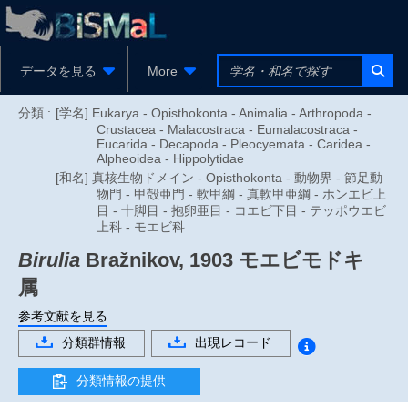
データを見る
More
分類 :
[学名] Eukarya - Opisthokonta - Animalia - Arthropoda -
Crustacea - Malacostraca - Eumalacostraca -
Eucarida - Decapoda - Pleocyemata - Caridea -
Alpheoidea - Hippolytidae
[和名] 真核生物ドメイン - Opisthokonta - 動物界 - 節足動
物門 - 甲殻亜門 - 軟甲綱 - 真軟甲亜綱 - ホンエビ上
目 - 十脚目 - 抱卵亜目 - コエビ下目 - テッポウエビ
上科 - モエビ科
Birulia
Bražnikov, 1903
モエビモドキ
属
参考文献を見る
分類群情報
出現レコード
分類情報の提供