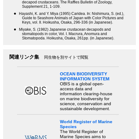
decapod crustaceans. The Raffles Bulletin of Zoology,
Supplement 21, 1-109.
●
Hayashi, K. and Y. Miya (1995) Caridea. In: Nishimura, S. (ed.),
Guide to Seashore Animals of Japan with Color Pictures and
Keys, vol. II. Hoikusha, Osaka, 296-336 (in Japanese).
●
Miyake, S. (1982) Japanese crustacean decapods and
stomatopods in color, Vol. I. Macrura, Anomura and
Stomatopoda. Hoikusha, Osaka, 261pp. (in Japanese).
関連リンク集
同生物を別サイトで閲覧
OCEAN BIODIVERSITY
INFORMATION SYSTEM
OBIS is a global open-
access data and
information clearing-house
on marine biodiversity for
science, conservation and
sustainable development.
World Register of Marine
Species
The World Register of
Marine Species aims to