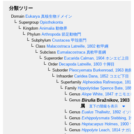
分類ツリー
Domain
Eukarya
真核生物ドメイン
Supergroup
Opisthokonta
Kingdom
Animalia
動物界
Phylum
Arthropoda
節足動物門
Subphylum
Crustacea
甲殻亜門
Class
Malacostraca
Latreille, 1802
軟甲綱
Subclass
Eumalacostraca
真軟甲亜綱
Superorder
Eucarida
Calman, 1904
ホンエビ上目
Order
Decapoda
Latreille, 1803
十脚目
Suborder
Pleocyemata
Burkenroad, 1963
抱卵
Infraorder
Caridea
Dana, 1852
コエビ下目
Superfamily
Alpheoidea
Rafinesque, 1815
Family
Hippolytidae
Spence Bate, 1888
Genus
Alope
White, 1847
オニモエビ
Birulia
Bražnikov, 1903
Genus
属
直下の階級を表示
Genus
Eualus
Thallwitz, 1892
イソモ
Genus
Exhippolysmata
Stebbing, 19
Genus
Heptacarpus
Holmes, 1900
ツ
Genus
Hippolyte
Leach, 1814
ナガレ