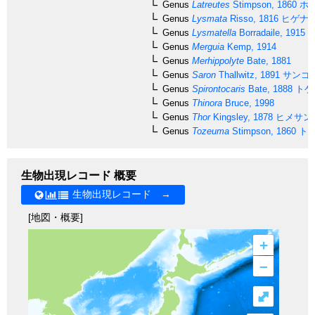
Genus
Latreutes
Stimpson, 1860
ホ
Genus
Lysmata
Risso, 1816
ヒゲナ
Genus
Lysmatella
Borradaile, 1915
ス
Genus
Merguia
Kemp, 1914
Genus
Merhippolyte
Bate, 1881
Genus
Saron
Thallwitz, 1891
サンゴ
Genus
Spirontocaris
Bate, 1888
トゲ
Genus
Thinora
Bruce, 1998
Genus
Thor
Kingsley, 1878
ヒメサン
Genus
Tozeuma
Stimpson, 1860
ト
生物出現レコード 概要
生物出現レコード →
[地図・概要]
+
–
⤢