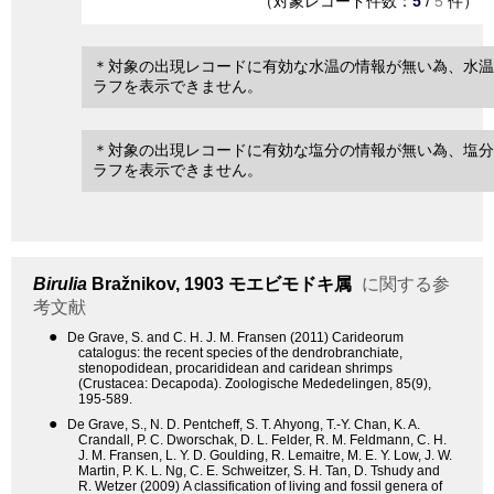
（対象レコード件数：
5
/
5
件）
＊対象の出現レコードに有効な水温の情報が無い為、水温
ラフを表示できません。
＊対象の出現レコードに有効な塩分の情報が無い為、塩分
ラフを表示できません。
Birulia
Bražnikov, 1903
モエビモドキ属
に関する参
考文献
●
De Grave, S. and C. H. J. M. Fransen (2011) Carideorum
catalogus: the recent species of the dendrobranchiate,
stenopodidean, procarididean and caridean shrimps
(Crustacea: Decapoda). Zoologische Mededelingen, 85(9),
195-589.
●
De Grave, S., N. D. Pentcheff, S. T. Ahyong, T.-Y. Chan, K. A.
Crandall, P. C. Dworschak, D. L. Felder, R. M. Feldmann, C. H.
J. M. Fransen, L. Y. D. Goulding, R. Lemaitre, M. E. Y. Low, J. W.
Martin, P. K. L. Ng, C. E. Schweitzer, S. H. Tan, D. Tshudy and
R. Wetzer (2009) A classification of living and fossil genera of