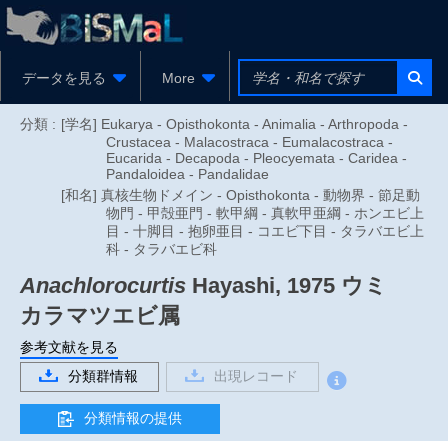
データを見る
More
分類 :
[学名] Eukarya - Opisthokonta - Animalia - Arthropoda -
Crustacea - Malacostraca - Eumalacostraca -
Eucarida - Decapoda - Pleocyemata - Caridea -
Pandaloidea - Pandalidae
[和名] 真核生物ドメイン - Opisthokonta - 動物界 - 節足動
物門 - 甲殻亜門 - 軟甲綱 - 真軟甲亜綱 - ホンエビ上
目 - 十脚目 - 抱卵亜目 - コエビ下目 - タラバエビ上
科 - タラバエビ科
Anachlorocurtis
Hayashi, 1975
ウミ
カラマツエビ属
参考文献を見る
分類群情報
出現レコード
分類情報の提供