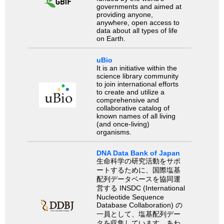
governments and aimed at
providing anyone,
anywhere, open access to
data about all types of life
on Earth.
uBio
It is an initiative within the
science library community
to join international efforts
to create and utilize a
comprehensive and
collaborative catalog of
known names of all living
(and once-living)
organisms.
DNA Data Bank of Japan
生命科学の研究活動をサポ
ートするために、国際塩基
配列データベースを協同運
営する INSDC (International
Nucleotide Sequence
Database Collaboration) の
一員として、塩基配列デー
タを収集しています。あわ