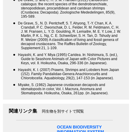
De Grave, S. and C. H. J. M. Fransen (2011) Carideorum
catalogus: the recent species of the dendrobranchiate,
stenopodidean, procarididean and caridean shrimps
(Crustacea: Decapoda). Zoologische Mededelingen, 85(9),
195-589.
●
De Grave, S., N. D. Pentcheff, S. T. Ahyong, T.-Y. Chan, K. A.
Crandall, P. C. Dworschak, D. L. Felder, R. M. Feldmann, C. H.
J. M. Fransen, L. Y. D. Goulding, R. Lemaitre, M. E. Y. Low, J. W.
Martin, P. K. L. Ng, C. E. Schweitzer, S. H. Tan, D. Tshudy and
R. Wetzer (2009) A classification of living and fossil genera of
decapod crustaceans. The Raffles Bulletin of Zoology,
Supplement 21, 1-109.
●
Hayashi, K. and Y. Miya (1995) Caridea. In: Nishimura, S. (ed.),
Guide to Seashore Animals of Japan with Color Pictures and
Keys, vol. II. Hoikusha, Osaka, 296-336 (in Japanese).
●
Hayashi, K. I. (2007) Prawns, Shrimps and Lobsters from Japan
(152). Family Pandalidae-Genera Anachlorocurtis and
Chlorotocella. Aquabiology, 29(2), 147-153 (in Japanese).
●
Miyake, S. (1982) Japanese crustacean decapods and
stomatopods in color, Vol. I. Macrura, Anomura and
Stomatopoda. Hoikusha, Osaka, 261pp. (in Japanese).
関連リンク集
同生物を別サイトで閲覧
OCEAN BIODIVERSITY
INFORMATION SYSTEM