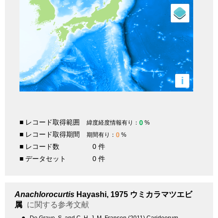
i
■ レコード取得範囲
0
緯度経度情報有り：
%
■ レコード取得期間
0
期間有り：
%
■ レコード数
0 件
■ データセット
0 件
Anachlorocurtis
Hayashi, 1975
ウミカラマツエビ
属
に関する参考文献
●