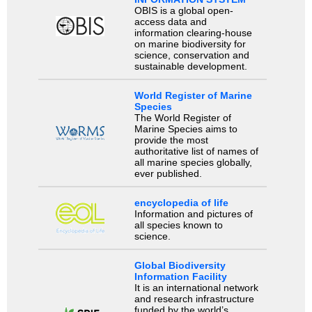
OBIS is a global open-
access data and
information clearing-house
on marine biodiversity for
science, conservation and
sustainable development.
World Register of Marine
Species
The World Register of
Marine Species aims to
provide the most
authoritative list of names of
all marine species globally,
ever published.
encyclopedia of life
Information and pictures of
all species known to
science.
Global Biodiversity
Information Facility
It is an international network
and research infrastructure
funded by the world’s