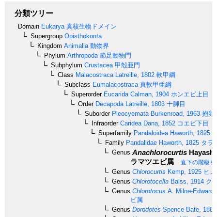
分類ツリー
Domain
Eukarya
真核生物ドメイン
Supergroup
Opisthokonta
Kingdom
Animalia
動物界
Phylum
Arthropoda
節足動物門
Subphylum
Crustacea
甲殻亜門
Class
Malacostraca
Latreille, 1802
軟甲綱
Subclass
Eumalacostraca
真軟甲亜綱
Superorder
Eucarida
Calman, 1904
ホンエビ上目
Order
Decapoda
Latreille, 1803
十脚目
Suborder
Pleocyemata
Burkenroad, 1963
抱卵
Infraorder
Caridea
Dana, 1852
コエビ下目
Superfamily
Pandaloidea
Haworth, 1825
タ
Family
Pandalidae
Haworth, 1825
タラ
Anachlorocurtis
Hayashi,
Genus
ラマツエビ属
直下の階級を
Genus
Chlorocurtis
Kemp, 1925
ヒメ
Genus
Chlorotocella
Balss, 1914
ク
Genus
Chlorotocus
A. Milne-Edwards
ビ属
Genus
Dorodotes
Spence Bate, 1888