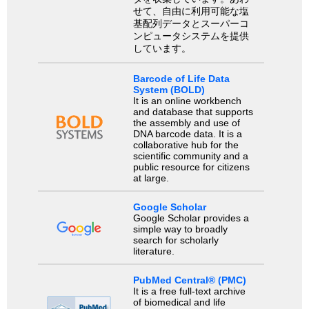
せて、自由に利用可能な塩
基配列データとスーパーコ
ンピュータシステムを提供
しています。
Barcode of Life Data
System (BOLD)
It is an online workbench
and database that supports
the assembly and use of
DNA barcode data. It is a
collaborative hub for the
scientific community and a
public resource for citizens
at large.
Google Scholar
Google Scholar provides a
simple way to broadly
search for scholarly
literature.
PubMed Central® (PMC)
It is a free full-text archive
of biomedical and life