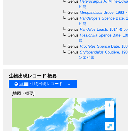
Genus
Heterocarpus
A. Milne-Edward
ビ属
Genus
Miropandalus
Bruce, 1983
ビ
Genus
Pandalopsis
Spence Bate, 18
ビ属
Genus
Pandalus
Leach, 1814
タラバ
Genus
Plesionika
Spence Bate, 1888
属
Genus
Procletes
Spence Bate, 1888
Genus
Stylopandalus
Coutière, 1905
ンエビ属
生物出現レコード 概要
生物出現レコード →
[地図・概要]
+
–
⤢