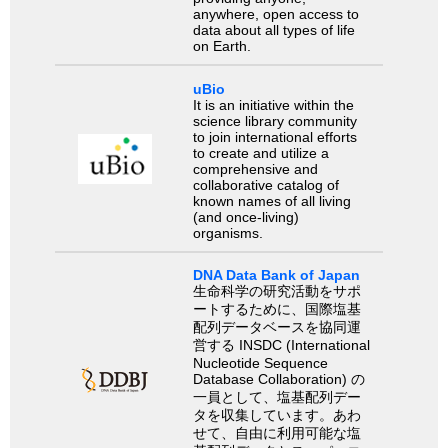
anywhere, open access to
data about all types of life
on Earth.
uBio
It is an initiative within the
science library community
to join international efforts
to create and utilize a
comprehensive and
collaborative catalog of
known names of all living
(and once-living)
organisms.
DNA Data Bank of Japan
生命科学の研究活動をサポ
ートするために、国際塩基
配列データベースを協同運
営する INSDC (International
Nucleotide Sequence
Database Collaboration) の
一員として、塩基配列デー
タを収集しています。あわ
せて、自由に利用可能な塩