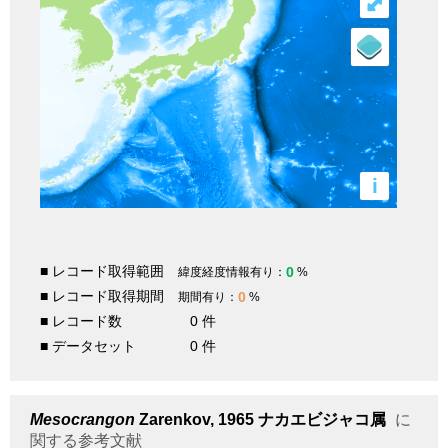
⤢
i
■ レコード取得範囲
0
緯度経度情報有り：
%
■ レコード取得期間
0
期間有り：
%
■ レコード数
0 件
■ データセット
0 件
Mesocrangon
Zarenkov, 1965
ナカエビジャコ属
に
関する参考文献