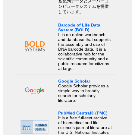
基配列データとスーパーコ
ンピュータシステムを提供
しています。
Barcode of Life Data
System (BOLD)
It is an online workbench
and database that supports
the assembly and use of
DNA barcode data. It is a
collaborative hub for the
scientific community and a
public resource for citizens
at large.
Google Scholar
Google Scholar provides a
simple way to broadly
search for scholarly
literature.
PubMed Central® (PMC)
It is a free full-text archive
of biomedical and life
sciences journal literature at
the U.S. National Institutes