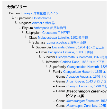
分類ツリー
Domain
Eukarya
真核生物ドメイン
Supergroup
Opisthokonta
Kingdom
Animalia
動物界
Phylum
Arthropoda
節足動物門
Subphylum
Crustacea
甲殻亜門
Class
Malacostraca
Latreille, 1802
軟甲綱
Subclass
Eumalacostraca
真軟甲亜綱
Superorder
Eucarida
Calman, 1904
ホンエビ上目
Order
Decapoda
Latreille, 1803
十脚目
Suborder
Pleocyemata
Burkenroad, 1963
抱卵
Infraorder
Caridea
Dana, 1852
コエビ下目
Superfamily
Crangonoidea
Haworth, 1825
Family
Crangonidae
Haworth, 1825
エビ
Genus
Aegaeon
Agassiz, 1846
トゲ
Genus
Argis
Krøyer, 1843
クロザコ
Genus
Crangon
Fabricius, 1798
エビ
Mesocrangon
Zarenkov, 
Genus
ビジャコ属
Genus
Metacrangon
Zarenkov, 1965
Genus
Neocrangon
Zarenkov, 1965