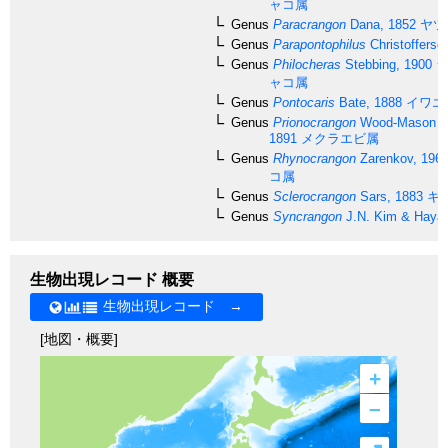
ャコ属
Genus
Paracrangon
Dana, 1852
ヤツ
Genus
Parapontophilus
Christofferse
Genus
Philocheras
Stebbing, 1900
シ
ャコ属
Genus
Pontocaris
Bate, 1888
イワエ
Genus
Prionocrangon
Wood-Mason & 
1891
メクラエビ属
Genus
Rhynocrangon
Zarenkov, 196
コ属
Genus
Sclerocrangon
Sars, 1883
キ
Genus
Syncrangon
J.N. Kim & Hayas
生物出現レコード 概要
生物出現レコード →
[地図・概要]
+
–