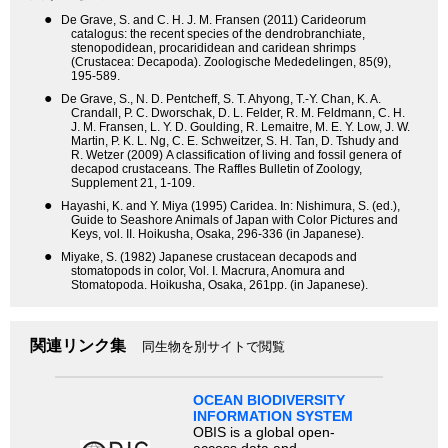
●
De Grave, S. and C. H. J. M. Fransen (2011) Carideorum
catalogus: the recent species of the dendrobranchiate,
stenopodidean, procarididean and caridean shrimps
(Crustacea: Decapoda). Zoologische Mededelingen, 85(9),
195-589.
●
De Grave, S., N. D. Pentcheff, S. T. Ahyong, T.-Y. Chan, K. A.
Crandall, P. C. Dworschak, D. L. Felder, R. M. Feldmann, C. H.
J. M. Fransen, L. Y. D. Goulding, R. Lemaitre, M. E. Y. Low, J. W.
Martin, P. K. L. Ng, C. E. Schweitzer, S. H. Tan, D. Tshudy and
R. Wetzer (2009) A classification of living and fossil genera of
decapod crustaceans. The Raffles Bulletin of Zoology,
Supplement 21, 1-109.
●
Hayashi, K. and Y. Miya (1995) Caridea. In: Nishimura, S. (ed.),
Guide to Seashore Animals of Japan with Color Pictures and
Keys, vol. II. Hoikusha, Osaka, 296-336 (in Japanese).
●
Miyake, S. (1982) Japanese crustacean decapods and
stomatopods in color, Vol. I. Macrura, Anomura and
Stomatopoda. Hoikusha, Osaka, 261pp. (in Japanese).
関連リンク集
同生物を別サイトで閲覧
OCEAN BIODIVERSITY
INFORMATION SYSTEM
OBIS is a global open-
access data and