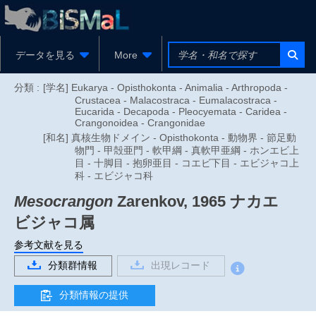
データを見る
More
分類 :
[学名] Eukarya - Opisthokonta - Animalia - Arthropoda -
Crustacea - Malacostraca - Eumalacostraca -
Eucarida - Decapoda - Pleocyemata - Caridea -
Crangonoidea - Crangonidae
[和名] 真核生物ドメイン - Opisthokonta - 動物界 - 節足動
物門 - 甲殻亜門 - 軟甲綱 - 真軟甲亜綱 - ホンエビ上
目 - 十脚目 - 抱卵亜目 - コエビ下目 - エビジャコ上
科 - エビジャコ科
Mesocrangon
Zarenkov, 1965
ナカエ
ビジャコ属
参考文献を見る
分類群情報
出現レコード
分類情報の提供