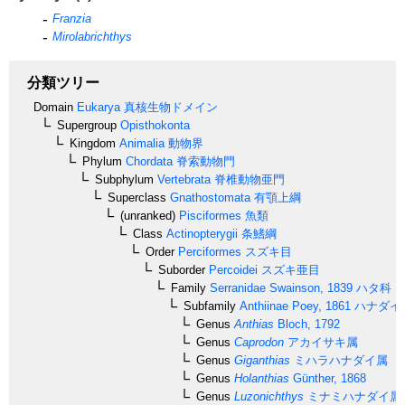
Franzia
Mirolabrichthys
分類ツリー
Domain
Eukarya
真核生物ドメイン
Supergroup
Opisthokonta
Kingdom
Animalia
動物界
Phylum
Chordata
脊索動物門
Subphylum
Vertebrata
脊椎動物亜門
Superclass
Gnathostomata
有顎上綱
(unranked)
Pisciformes
魚類
Class
Actinopterygii
条鰭綱
Order
Perciformes
スズキ目
Suborder
Percoidei
スズキ亜目
Family
Serranidae
Swainson, 1839
ハタ科
Subfamily
Anthiinae
Poey, 1861
ハナダイ
Genus
Anthias
Bloch, 1792
Genus
Caprodon
アカイサキ属
Genus
Giganthias
ミハラハナダイ属
Genus
Holanthias
Günther, 1868
Genus
Luzonichthys
ミナミハナダイ属