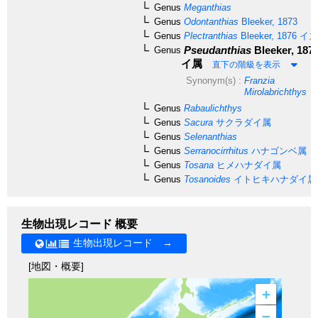
Genus
Meganthias
Genus
Odontanthias
Bleeker, 1873
Genus
Plectranthias
Bleeker, 1876
イズ
Pseudanthias
Bleeker, 187
Genus
イ属
直下の階級を表示
Synonym(s) :
Franzia
Mirolabrichthys
Genus
Rabaulichthys
Genus
Sacura
サクラダイ属
Genus
Selenanthias
Genus
Serranocirrhitus
ハナゴンベ属
Genus
Tosana
ヒメハナダイ属
Genus
Tosanoides
イトヒキハナダイ属
生物出現レコード 概要
生物出現レコード →
[地図・概要]
+
–