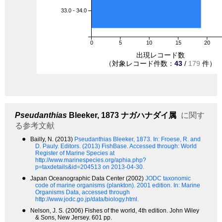
33.0 - 34.0
0
5
10
15
20
出現レコード数
（対象レコード件数：
43
/
179
件）
Pseudanthias
Bleeker, 1873
ナガハナダイ属
に関す
る参考文献
●
Bailly, N. (2013)
Pseudanthias Bleeker, 1873.
In: Froese, R. and
D. Pauly. Editors. (2013) FishBase. Accessed through: World
Register of Marine Species at
http://www.marinespecies.org/aphia.php?
p=taxdetails&id=204513 on 2013-04-30.
●
Japan Oceanographic Data Center (2002)
JODC taxonomic
code of marine organisms (plankton). 2001 edition.
In: Marine
Organisms Data, accessed through
http://www.jodc.go.jp/data/biology.html.
●
Nelson, J. S. (2006) Fishes of the world, 4th edition. John Wiley
& Sons, New Jersey. 601 pp.