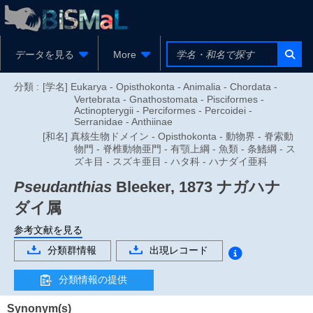
データを見る
More
分類 :
[学名] Eukarya - Opisthokonta - Animalia - Chordata -
Vertebrata - Gnathostomata - Pisciformes -
Actinopterygii - Perciformes - Percoidei -
Serranidae - Anthiinae
[和名] 真核生物ドメイン - Opisthokonta - 動物界 - 脊索動
物門 - 脊椎動物亜門 - 有顎上綱 - 魚類 - 条鰭綱 - ス
ズキ目 - スズキ亜目 - ハタ科 - ハナダイ亜科
Pseudanthias
Bleeker, 1873
ナガハナ
ダイ属
参考文献を見る
分類群情報
出現レコード
分類情報の提供
Synonym(s)