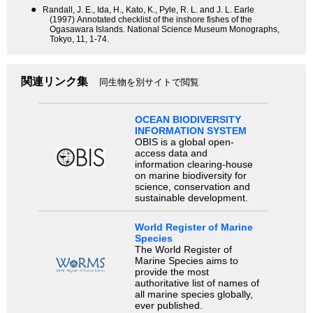
●
Randall, J. E., Ida, H., Kato, K., Pyle, R. L. and J. L. Earle
(1997) Annotated checklist of the inshore fishes of the
Ogasawara Islands. National Science Museum Monographs,
Tokyo, 11, 1-74.
関連リンク集
同生物を別サイトで閲覧
OCEAN BIODIVERSITY
INFORMATION SYSTEM
OBIS is a global open-
access data and
information clearing-house
on marine biodiversity for
science, conservation and
sustainable development.
World Register of Marine
Species
The World Register of
Marine Species aims to
provide the most
authoritative list of names of
all marine species globally,
ever published.