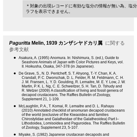
＊対象の出現レコードに有効な塩分の情報が無い為、塩分
ラフを表示できません。
Paguritta
Melin, 1939
カンザシヤドカリ属
に関する
参考文献
●
Asakura, A. (1995) Anomura. In: Nishimura, S. (ed.), Guide to
Seashore Animals of Japan with Color Pictures and Keys, vol.
II. Hoikusha, Osaka, 347-378 (in Japanese).
●
De Grave, S., N. D. Pentcheff, S. T. Ahyong, T.-Y. Chan, K. A.
Crandall, P. C. Dworschak, D. L. Felder, R. M. Feldmann, C. H.
J. M. Fransen, L. Y. D. Goulding, R. Lemaitre, M. E. Y. Low, J. W.
Martin, P. K. L. Ng, C. E. Schweitzer, S. H. Tan, D. Tshudy and
R. Wetzer (2009) A classification of living and fossil genera of
decapod crustaceans. The Raffles Bulletin of Zoology,
Supplement 21, 1-109.
●
McLaughlin, P. A., T. Komai, R. Lemaitre and D. L. Rahayu
(2010) Annotated checklist of anomuran decapod crustaceans
of the world (exclusive of the Kiwaoidea and families
Chirostylidae and Galatheidae of the Galatheoidea) Part I–
Lithodoidea, Lomisoidea and Paguroidea. The Raffles Bulletin
of Zoology, Supplement 23, 5-107.
●
Miyake, S. (1982) Japanese crustacean decapods and