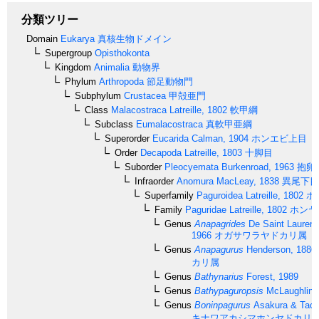
分類ツリー
Domain
Eukarya
真核生物ドメイン
Supergroup
Opisthokonta
Kingdom
Animalia
動物界
Phylum
Arthropoda
節足動物門
Subphylum
Crustacea
甲殻亜門
Class
Malacostraca
Latreille, 1802
軟甲綱
Subclass
Eumalacostraca
真軟甲亜綱
Superorder
Eucarida
Calman, 1904
ホンエビ上目
Order
Decapoda
Latreille, 1803
十脚目
Suborder
Pleocyemata
Burkenroad, 1963
抱卵
Infraorder
Anomura
MacLeay, 1838
異尾下目
Superfamily
Paguroidea
Latreille, 1802
ホ
Family
Paguridae
Latreille, 1802
ホンヤ
Genus
Anapagrides
De Saint Laurent
1966
オガサワラヤドカリ属
Genus
Anapagurus
Henderson, 1886
カリ属
Genus
Bathynarius
Forest, 1989
Genus
Bathypaguropsis
McLaughlin,
Genus
Boninpagurus
Asakura & Tach
キナワアカシマホンヤドカリ