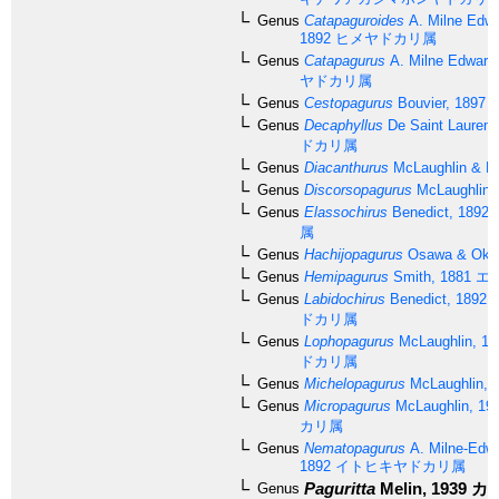
Genus
Catapaguroides
A. Milne Edwa
1892
ヒメヤドカリ属
Genus
Catapagurus
A. Milne Edward
ヤドカリ属
Genus
Cestopagurus
Bouvier, 1897
Genus
Decaphyllus
De Saint Laurent
ドカリ属
Genus
Diacanthurus
McLaughlin & Fo
Genus
Discorsopagurus
McLaughlin,
Genus
Elassochirus
Benedict, 1892
属
Genus
Hachijopagurus
Osawa & Okun
Genus
Hemipagurus
Smith, 1881
エ
Genus
Labidochirus
Benedict, 1892
ドカリ属
Genus
Lophopagurus
McLaughlin, 19
ドカリ属
Genus
Michelopagurus
McLaughlin, 
Genus
Micropagurus
McLaughlin, 19
カリ属
Genus
Nematopagurus
A. Milne-Edwa
1892
イトヒキヤドカリ属
Paguritta
Melin, 1939
カ
Genus