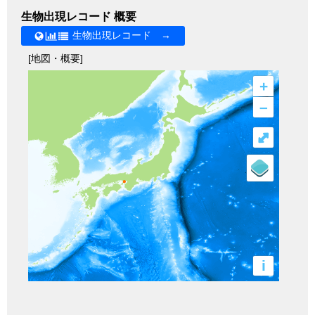
生物出現レコード 概要
生物出現レコード →
[地図・概要]
+
–
⤢
i