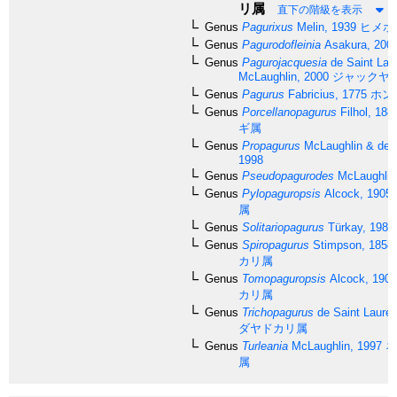
リ属
直下の階級を表示
Genus
Pagurixus
Melin, 1939
ヒメホ
Genus
Pagurodofleinia
Asakura, 200
Genus
Pagurojacquesia
de Saint Lau
McLaughlin, 2000
ジャックヤ
Genus
Pagurus
Fabricius, 1775
ホン
Genus
Porcellanopagurus
Filhol, 188
ギ属
Genus
Propagurus
McLaughlin & de S
1998
Genus
Pseudopagurodes
McLaughlin
Genus
Pylopaguropsis
Alcock, 1905
属
Genus
Solitariopagurus
Türkay, 1986
Genus
Spiropagurus
Stimpson, 1858
カリ属
Genus
Tomopaguropsis
Alcock, 1905
カリ属
Genus
Trichopagurus
de Saint Lauren
ダヤドカリ属
Genus
Turleania
McLaughlin, 1997
ネ
属