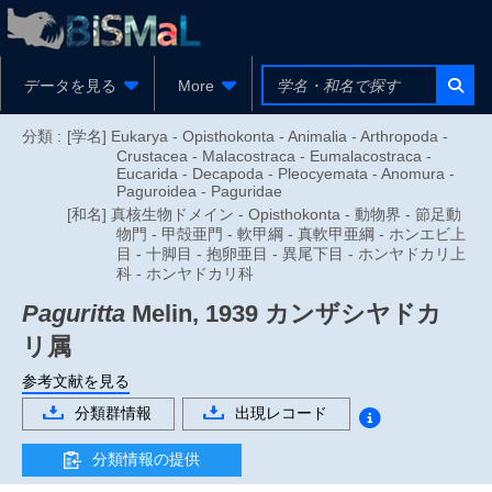
データを見る
More
分類 :
[学名] Eukarya - Opisthokonta - Animalia - Arthropoda -
Crustacea - Malacostraca - Eumalacostraca -
Eucarida - Decapoda - Pleocyemata - Anomura -
Paguroidea - Paguridae
[和名] 真核生物ドメイン - Opisthokonta - 動物界 - 節足動
物門 - 甲殻亜門 - 軟甲綱 - 真軟甲亜綱 - ホンエビ上
目 - 十脚目 - 抱卵亜目 - 異尾下目 - ホンヤドカリ上
科 - ホンヤドカリ科
Paguritta
Melin, 1939
カンザシヤドカ
リ属
参考文献を見る
分類群情報
出現レコード
分類情報の提供