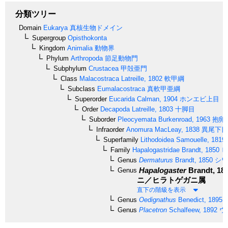
分類ツリー
Domain
Eukarya
真核生物ドメイン
Supergroup
Opisthokonta
Kingdom
Animalia
動物界
Phylum
Arthropoda
節足動物門
Subphylum
Crustacea
甲殻亜門
Class
Malacostraca
Latreille, 1802
軟甲綱
Subclass
Eumalacostraca
真軟甲亜綱
Superorder
Eucarida
Calman, 1904
ホンエビ上目
Order
Decapoda
Latreille, 1803
十脚目
Suborder
Pleocyemata
Burkenroad, 1963
抱卵
Infraorder
Anomura
MacLeay, 1838
異尾下目
Superfamily
Lithodoidea
Samouelle, 1819
Family
Hapalogastridae
Brandt, 1850
ヒ
Genus
Dermaturus
Brandt, 1850
シワ
Hapalogaster
Brandt, 18
Genus
ニ／ヒラトゲガニ属
直下の階級を表示
Genus
Oedignathus
Benedict, 1895
Genus
Placetron
Schalfeew, 1892
ウ