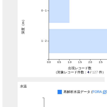
0 - 1
深度（m）
1 - 2
0.0
0.5
1.0
1.5
2.0
2.5
出現レコード数
（対象レコード件数：
4
/
127
件）
水温
再解析水温データ (
FORA