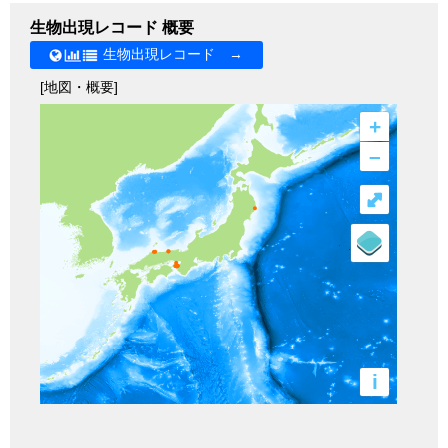
生物出現レコード 概要
生物出現レコード →
[地図・概要]
+
–
⤢
i