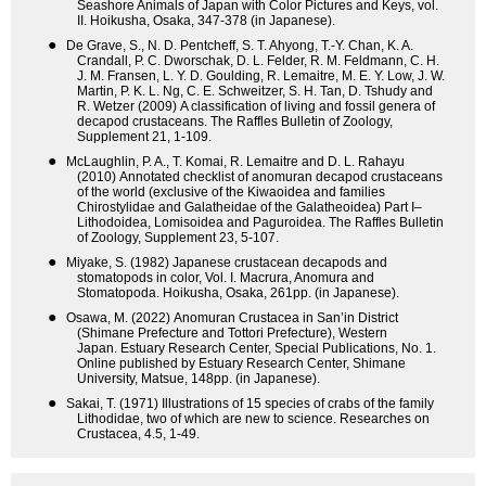
Seashore Animals of Japan with Color Pictures and Keys, vol.
II. Hoikusha, Osaka, 347-378 (in Japanese).
●
De Grave, S., N. D. Pentcheff, S. T. Ahyong, T.-Y. Chan, K. A.
Crandall, P. C. Dworschak, D. L. Felder, R. M. Feldmann, C. H.
J. M. Fransen, L. Y. D. Goulding, R. Lemaitre, M. E. Y. Low, J. W.
Martin, P. K. L. Ng, C. E. Schweitzer, S. H. Tan, D. Tshudy and
R. Wetzer (2009) A classification of living and fossil genera of
decapod crustaceans. The Raffles Bulletin of Zoology,
Supplement 21, 1-109.
●
McLaughlin, P. A., T. Komai, R. Lemaitre and D. L. Rahayu
(2010) Annotated checklist of anomuran decapod crustaceans
of the world (exclusive of the Kiwaoidea and families
Chirostylidae and Galatheidae of the Galatheoidea) Part I–
Lithodoidea, Lomisoidea and Paguroidea. The Raffles Bulletin
of Zoology, Supplement 23, 5-107.
●
Miyake, S. (1982) Japanese crustacean decapods and
stomatopods in color, Vol. I. Macrura, Anomura and
Stomatopoda. Hoikusha, Osaka, 261pp. (in Japanese).
●
Osawa, M. (2022) Anomuran Crustacea in San’in District
(Shimane Prefecture and Tottori Prefecture), Western
Japan. Estuary Research Center, Special Publications, No. 1.
Online published by Estuary Research Center, Shimane
University, Matsue, 148pp. (in Japanese).
●
Sakai, T. (1971) Illustrations of 15 species of crabs of the family
Lithodidae, two of which are new to science. Researches on
Crustacea, 4.5, 1-49.