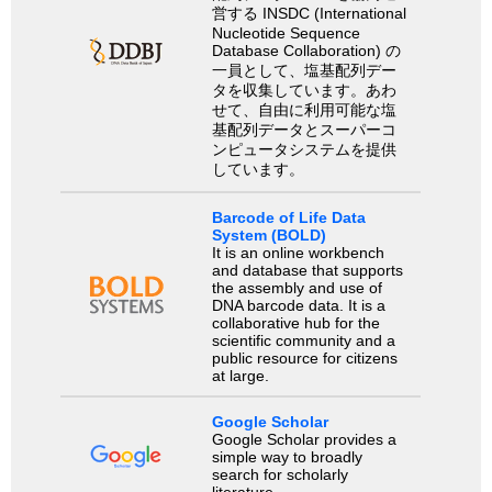
営する INSDC (International
Nucleotide Sequence
Database Collaboration) の
一員として、塩基配列デー
タを収集しています。あわ
せて、自由に利用可能な塩
基配列データとスーパーコ
ンピュータシステムを提供
しています。
Barcode of Life Data
System (BOLD)
It is an online workbench
and database that supports
the assembly and use of
DNA barcode data. It is a
collaborative hub for the
scientific community and a
public resource for citizens
at large.
Google Scholar
Google Scholar provides a
simple way to broadly
search for scholarly