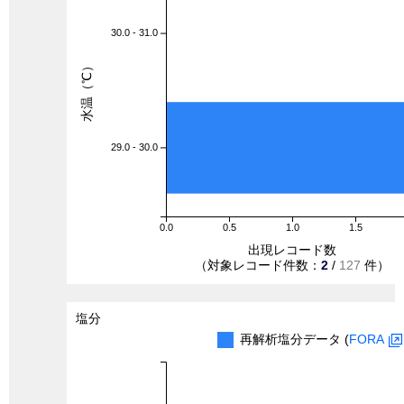
30.0 - 31.0
水温（℃）
29.0 - 30.0
0.0
0.5
1.0
1.5
出現レコード数
（対象レコード件数：
2
/
127
件）
塩分
再解析塩分データ (
FORA