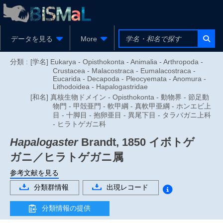
データを見る
More
分類 :
[学名] Eukarya - Opisthokonta - Animalia - Arthropoda -
Crustacea - Malacostraca - Eumalacostraca -
Eucarida - Decapoda - Pleocyemata - Anomura -
Lithodoidea - Hapalogastridae
[和名] 真核生物ドメイン - Opisthokonta - 動物界 - 節足動
物門 - 甲殻亜門 - 軟甲綱 - 真軟甲亜綱 - ホンエビ上
目 - 十脚目 - 抱卵亜目 - 異尾下目 - タラバガニ上科
- ヒラトゲガニ科
Hapalogaster
Brandt, 1850
イボトゲ
ガニ／ヒラトゲガニ属
参考文献を見る
分類群情報
出現レコード
分類情報の提供