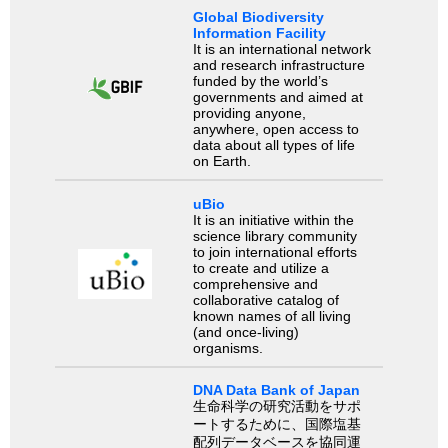
Global Biodiversity
Information Facility
It is an international network
and research infrastructure
funded by the world’s
governments and aimed at
providing anyone,
anywhere, open access to
data about all types of life
on Earth.
uBio
It is an initiative within the
science library community
to join international efforts
to create and utilize a
comprehensive and
collaborative catalog of
known names of all living
(and once-living)
organisms.
DNA Data Bank of Japan
生命科学の研究活動をサポ
ートするために、国際塩基
配列データベースを協同運