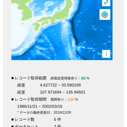
⤢
i
■ レコード取得範囲
80
緯度経度情報有り：
%
緯度
4.627722 ~ 33.590199
経度
107.971694 ~ 135.94501
■ レコード取得期間
100
期間有り：
%
1986/11/21 ~ 2002/03/16
* データの最終更新日：2018/12/26
■ レコード数
5 件
■ データセット
2 件