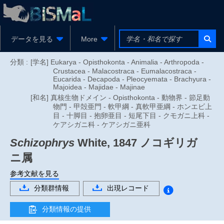
データを見る
More
分類 :
[学名] Eukarya - Opisthokonta - Animalia - Arthropoda -
Crustacea - Malacostraca - Eumalacostraca -
Eucarida - Decapoda - Pleocyemata - Brachyura -
Majoidea - Majidae - Majinae
[和名] 真核生物ドメイン - Opisthokonta - 動物界 - 節足動
物門 - 甲殻亜門 - 軟甲綱 - 真軟甲亜綱 - ホンエビ上
目 - 十脚目 - 抱卵亜目 - 短尾下目 - クモガニ上科 -
ケアシガニ科 - ケアシガニ亜科
Schizophrys
White, 1847
ノコギリガ
ニ属
参考文献を見る
分類群情報
出現レコード
分類情報の提供