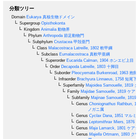
分類ツリー
Domain
Eukarya
真核生物ドメイン
Supergroup
Opisthokonta
Kingdom
Animalia
動物界
Phylum
Arthropoda
節足動物門
Subphylum
Crustacea
甲殻亜門
Class
Malacostraca
Latreille, 1802
軟甲綱
Subclass
Eumalacostraca
真軟甲亜綱
Superorder
Eucarida
Calman, 1904
ホンエビ上目
Order
Decapoda
Latreille, 1803
十脚目
Suborder
Pleocyemata
Burkenroad, 1963
抱卵
Infraorder
Brachyura
Linnaeus, 1758
短尾下
Superfamily
Majoidea
Samouelle, 1819
ク
Family
Majidae
Samouelle, 1819
ケアシ
Subfamily
Majinae
Samouelle, 1819
Genus
Choniognathus
Rathbun, 19
ノガニ属
Genus
Cyclax
Dana, 1851
マルミ
Genus
Leptomithrax
Miers, 1876
コ
Genus
Maja
Lamarck, 1801
ケアシ
Genus
Majella
Ortmann, 1893
クワ