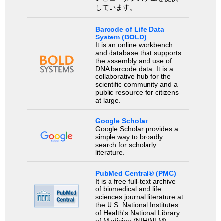
しています。
Barcode of Life Data
System (BOLD)
It is an online workbench
and database that supports
the assembly and use of
DNA barcode data. It is a
collaborative hub for the
scientific community and a
public resource for citizens
at large.
Google Scholar
Google Scholar provides a
simple way to broadly
search for scholarly
literature.
PubMed Central® (PMC)
It is a free full-text archive
of biomedical and life
sciences journal literature at
the U.S. National Institutes
of Health's National Library
of Medicine (NIH/NLM).