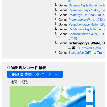
属
Genus
Ovimaja
Ng & Richer de Fo
Genus
Paraentomonyx
Sakai, 198
Genus
Paramaya
De Haan, 1837
Genus
Prismatopus
Ward, 1933
カ
Genus
Pseudomicippe
Heller, 1861
Genus
Rathbunaja
Ng & Richer de 
Genus
Schizophroida
Sakai, 1933
ガニ属
Schizophrys
White, 18
Genus
ニ属
直下の階級を表示
Genus
Seiitaoides
Griffin & Trante
生物出現レコード 概要
生物出現レコード →
[地図・概要]
+
–