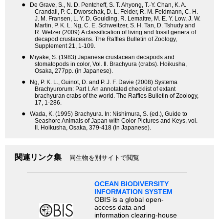
●
De Grave, S., N. D. Pentcheff, S. T. Ahyong, T.-Y. Chan, K. A.
Crandall, P. C. Dworschak, D. L. Felder, R. M. Feldmann, C. H.
J. M. Fransen, L. Y. D. Goulding, R. Lemaitre, M. E. Y. Low, J. W.
Martin, P. K. L. Ng, C. E. Schweitzer, S. H. Tan, D. Tshudy and
R. Wetzer (2009) A classification of living and fossil genera of
decapod crustaceans. The Raffles Bulletin of Zoology,
Supplement 21, 1-109.
●
Miyake, S. (1983) Japanese crustacean decapods and
stomatopods in color, Vol. Ⅱ. Brachyura (crabs). Hoikusha,
Osaka, 277pp. (in Japanese).
●
Ng, P. K. L., Guinot, D. and P. J. F. Davie (2008) Systema
Brachyurorum: Part I. An annotated checklist of extant
brachyuran crabs of the world. The Raffles Bulletin of Zoology,
17, 1-286.
●
Wada, K. (1995) Brachyura. In: Nishimura, S. (ed.), Guide to
Seashore Animals of Japan with Color Pictures and Keys, vol.
II. Hoikusha, Osaka, 379-418 (in Japanese).
関連リンク集
同生物を別サイトで閲覧
OCEAN BIODIVERSITY
INFORMATION SYSTEM
OBIS is a global open-
access data and
information clearing-house