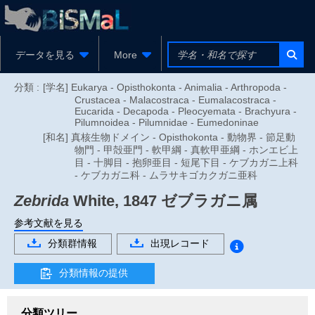
データを見る
More
分類 :
[学名] Eukarya - Opisthokonta - Animalia - Arthropoda -
Crustacea - Malacostraca - Eumalacostraca -
Eucarida - Decapoda - Pleocyemata - Brachyura -
Pilumnoidea - Pilumnidae - Eumedoninae
[和名] 真核生物ドメイン - Opisthokonta - 動物界 - 節足動
物門 - 甲殻亜門 - 軟甲綱 - 真軟甲亜綱 - ホンエビ上
目 - 十脚目 - 抱卵亜目 - 短尾下目 - ケブカガニ上科
- ケブカガニ科 - ムラサキゴカクガニ亜科
Zebrida
White, 1847
ゼブラガニ属
参考文献を見る
分類群情報
出現レコード
分類情報の提供
分類ツリー