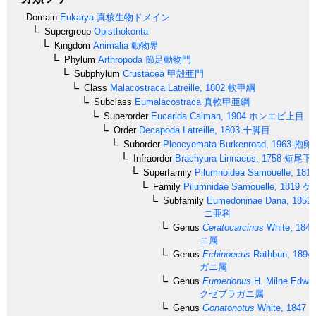
Domain
Eukarya
真核生物ドメイン
Supergroup
Opisthokonta
Kingdom
Animalia
動物界
Phylum
Arthropoda
節足動物門
Subphylum
Crustacea
甲殻亜門
Class
Malacostraca
Latreille, 1802
軟甲綱
Subclass
Eumalacostraca
真軟甲亜綱
Superorder
Eucarida
Calman, 1904
ホンエビ上目
Order
Decapoda
Latreille, 1803
十脚目
Suborder
Pleocyemata
Burkenroad, 1963
抱卵
Infraorder
Brachyura
Linnaeus, 1758
短尾下
Superfamily
Pilumnoidea
Samouelle, 1819
Family
Pilumnidae
Samouelle, 1819
ケ
Subfamily
Eumedoninae
Dana, 1852
ニ亜科
Genus
Ceratocarcinus
White, 1847
ニ属
Genus
Echinoecus
Rathbun, 1894
ガニ属
Genus
Eumedonus
H. Milne Edwar
クゼブラガニ属
Genus
Gonatonotus
White, 1847