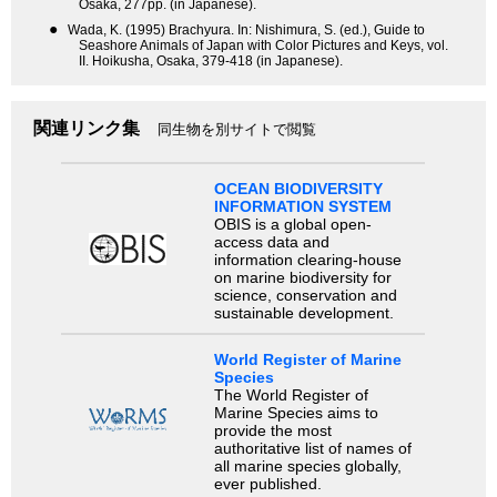
Osaka, 277pp. (in Japanese).
●
Wada, K. (1995) Brachyura. In: Nishimura, S. (ed.), Guide to
Seashore Animals of Japan with Color Pictures and Keys, vol.
II. Hoikusha, Osaka, 379-418 (in Japanese).
関連リンク集
同生物を別サイトで閲覧
OCEAN BIODIVERSITY
INFORMATION SYSTEM
OBIS is a global open-
access data and
information clearing-house
on marine biodiversity for
science, conservation and
sustainable development.
World Register of Marine
Species
The World Register of
Marine Species aims to
provide the most
authoritative list of names of
all marine species globally,
ever published.