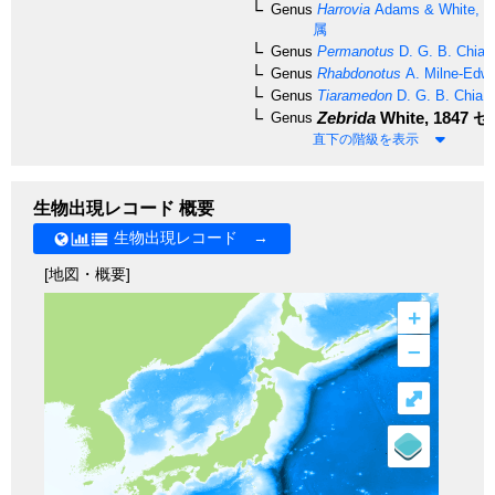
Genus
Harrovia
Adams & White, 1
属
Genus
Permanotus
D. G. B. Chia 
Genus
Rhabdonotus
A. Milne-Edwa
Genus
Tiaramedon
D. G. B. Chia 
Zebrida
White, 1847
ゼ
Genus
直下の階級を表示
生物出現レコード 概要
生物出現レコード →
[地図・概要]
+
–
⤢