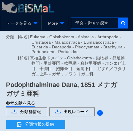
データを見る
More
分類 :
[学名] Eukarya - Opisthokonta - Animalia - Arthropoda -
Crustacea - Malacostraca - Eumalacostraca -
Eucarida - Decapoda - Pleocyemata - Brachyura -
Portunoidea - Portunidae
[和名] 真核生物ドメイン - Opisthokonta - 動物界 - 節足動
物門 - 甲殻亜門 - 軟甲綱 - 真軟甲亜綱 - ホンエビ上
目 - 十脚目 - 抱卵亜目 - 短尾下目 - ガザミ／ワタリ
ガニ上科 - ガザミ／ワタリガニ科
Podophthalminae
Dana, 1851
メナガ
ガザミ亜科
参考文献を見る
分類群情報
出現レコード
分類情報の提供