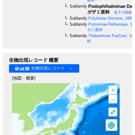
亜科
Podophthalminae
Dana
Subfamily
ガザミ亜科
直下の階級
Subfamily
Polybiinae
Ortmann, 1893
Subfamily
Portuninae
Rafinesque, 18
ガニ亜科
Subfamily
Thalamitinae
Paul'son, 18
科
生物出現レコード 概要
生物出現レコード →
[地図・概要]
+
–
⤢