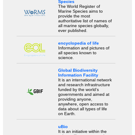
Species
The World Register of
Marine Species aims to
provide the most
authoritative list of names of
all marine species globally,
ever published.
encyclopedia of life
Information and pictures of
all species known to
science.
Global Biodiversity
Information Facility
It is an international network
and research infrastructure
funded by the world’s
governments and aimed at
providing anyone,
anywhere, open access to
data about all types of life
on Earth.
uBio
It is an initiative within the