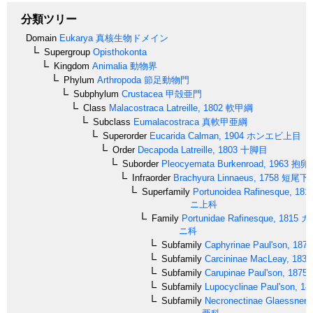
分類ツリー
Domain
Eukarya
真核生物ドメイン
Supergroup
Opisthokonta
Kingdom
Animalia
動物界
Phylum
Arthropoda
節足動物門
Subphylum
Crustacea
甲殻亜門
Class
Malacostraca
Latreille, 1802
軟甲綱
Subclass
Eumalacostraca
真軟甲亜綱
Superorder
Eucarida
Calman, 1904
ホンエビ上目
Order
Decapoda
Latreille, 1803
十脚目
Suborder
Pleocyemata
Burkenroad, 1963
抱卵
Infraorder
Brachyura
Linnaeus, 1758
短尾下
Superfamily
Portunoidea
Rafinesque, 181
ニ上科
Family
Portunidae
Rafinesque, 1815
ガ
ニ科
Subfamily
Caphyrinae
Paul'son, 1875
Subfamily
Carcininae
MacLeay, 1838
Subfamily
Carupinae
Paul'son, 1875
Subfamily
Lupocyclinae
Paul'son, 18
Subfamily
Necronectinae
Glaessner, 