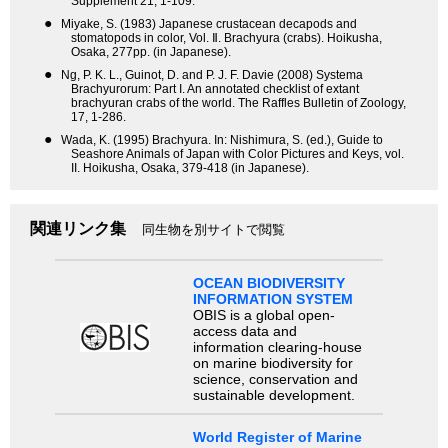
Supplement 21, 1-109.
●
Miyake, S. (1983) Japanese crustacean decapods and
stomatopods in color, Vol. Ⅱ. Brachyura (crabs). Hoikusha,
Osaka, 277pp. (in Japanese).
●
Ng, P. K. L., Guinot, D. and P. J. F. Davie (2008) Systema
Brachyurorum: Part I. An annotated checklist of extant
brachyuran crabs of the world. The Raffles Bulletin of Zoology,
17, 1-286.
●
Wada, K. (1995) Brachyura. In: Nishimura, S. (ed.), Guide to
Seashore Animals of Japan with Color Pictures and Keys, vol.
II. Hoikusha, Osaka, 379-418 (in Japanese).
関連リンク集
同生物を別サイトで閲覧
OCEAN BIODIVERSITY
INFORMATION SYSTEM
OBIS is a global open-
access data and
information clearing-house
on marine biodiversity for
science, conservation and
sustainable development.
World Register of Marine