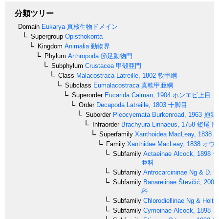
分類ツリー
Domain
Eukarya
真核生物ドメイン
Supergroup
Opisthokonta
Kingdom
Animalia
動物界
Phylum
Arthropoda
節足動物門
Subphylum
Crustacea
甲殻亜門
Class
Malacostraca
Latreille, 1802
軟甲綱
Subclass
Eumalacostraca
真軟甲亜綱
Superorder
Eucarida
Calman, 1904
ホンエビ上目
Order
Decapoda
Latreille, 1803
十脚目
Suborder
Pleocyemata
Burkenroad, 1963
抱卵
Infraorder
Brachyura
Linnaeus, 1758
短尾下
Superfamily
Xanthoidea
MacLeay, 1838
オ
Family
Xanthidae
MacLeay, 1838
オウ
Subfamily
Actaeinae
Alcock, 1898
サ
亜科
Subfamily
Antrocarcininae
Ng & D. G.
Subfamily
Banareiinae
Števčić, 2005
科
Subfamily
Chlorodiellinae
Ng & Holthu
Subfamily
Cymoinae
Alcock, 1898