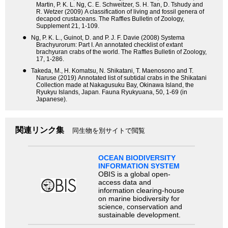
Martin, P. K. L. Ng, C. E. Schweitzer, S. H. Tan, D. Tshudy and
R. Wetzer (2009) A classification of living and fossil genera of
decapod crustaceans. The Raffles Bulletin of Zoology,
Supplement 21, 1-109.
●
Ng, P. K. L., Guinot, D. and P. J. F. Davie (2008) Systema
Brachyurorum: Part I. An annotated checklist of extant
brachyuran crabs of the world. The Raffles Bulletin of Zoology,
17, 1-286.
●
Takeda, M., H. Komatsu, N. Shikatani, T. Maenosono and T.
Naruse (2019) Annotated list of subtidal crabs in the Shikatani
Collection made at Nakagusuku Bay, Okinawa Island, the
Ryukyu Islands, Japan. Fauna Ryukyuana, 50, 1-69 (in
Japanese).
関連リンク集
同生物を別サイトで閲覧
OCEAN BIODIVERSITY
INFORMATION SYSTEM
OBIS is a global open-
access data and
information clearing-house
on marine biodiversity for
science, conservation and
sustainable development.