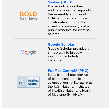
System (BOLD)
It is an online workbench
and database that supports
the assembly and use of
DNA barcode data. It is a
collaborative hub for the
scientific community and a
public resource for citizens
at large.
Google Scholar
Google Scholar provides a
simple way to broadly
search for scholarly
literature.
PubMed Central® (PMC)
It is a free full-text archive
of biomedical and life
sciences journal literature at
the U.S. National Institutes
of Health's National Library
of Medicine (NIH/NLM).