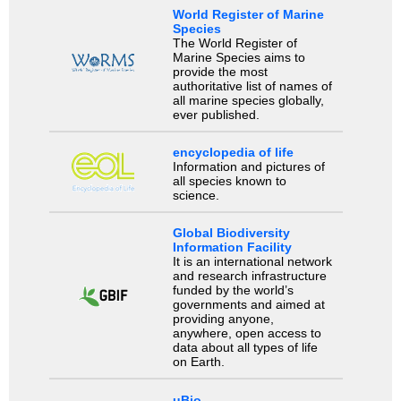
World Register of Marine
Species
The World Register of
Marine Species aims to
provide the most
authoritative list of names of
all marine species globally,
ever published.
encyclopedia of life
Information and pictures of
all species known to
science.
Global Biodiversity
Information Facility
It is an international network
and research infrastructure
funded by the world’s
governments and aimed at
providing anyone,
anywhere, open access to
data about all types of life
on Earth.
uBio