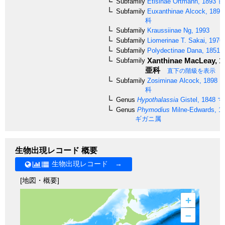
Subfamily
Etisinae
Ortmann, 1893
ヒ
Subfamily
Euxanthinae
Alcock, 1898
科
Subfamily
Kraussiinae
Ng, 1993
Subfamily
Liomerinae
T. Sakai, 1976
Subfamily
Polydectinae
Dana, 1851
Xanthinae
MacLeay, 1
Subfamily
亜科
直下の階級を表示
Subfamily
Zosiminae
Alcock, 1898
ウ
科
Genus
Hypothalassia
Gistel, 1848
マ
Genus
Phymodius
Milne-Edwards, 1
ギガニ属
生物出現レコード 概要
生物出現レコード →
[地図・概要]
+
–