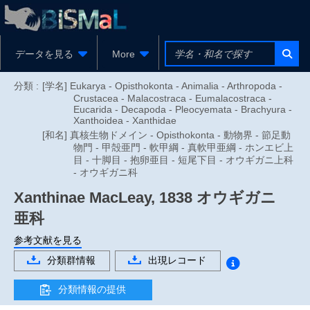
データを見る
More
分類 :
[学名] Eukarya - Opisthokonta - Animalia - Arthropoda -
Crustacea - Malacostraca - Eumalacostraca -
Eucarida - Decapoda - Pleocyemata - Brachyura -
Xanthoidea - Xanthidae
[和名] 真核生物ドメイン - Opisthokonta - 動物界 - 節足動
物門 - 甲殻亜門 - 軟甲綱 - 真軟甲亜綱 - ホンエビ上
目 - 十脚目 - 抱卵亜目 - 短尾下目 - オウギガニ上科
- オウギガニ科
Xanthinae
MacLeay, 1838
オウギガニ
亜科
参考文献を見る
分類群情報
出現レコード
分類情報の提供