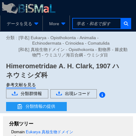
データを見る
More
分類 :
[学名] Eukarya - Opisthokonta - Animalia -
Echinodermata - Crinoidea - Comatulida
[和名] 真核生物ドメイン - Opisthokonta - 動物界 - 棘皮動
物門 - ウミユリ／海百合綱 - ウミシダ目
Himerometridae
A. H. Clark, 1907
ハ
ネウミシダ科
参考文献を見る
分類群情報
出現レコード
分類情報の提供
分類ツリー
Domain
Eukarya
真核生物ドメイン