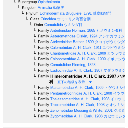
Supergroup
Opisthokonta
Kingdom
Animalia
動物界
Phylum
Echinodermata
Bruguière, 1791
棘皮動物門
Class
Crinoidea
ウミユリ／海百合綱
Order
Comatulida
ウミシダ目
Family
Antedonidae
Norman, 1865
ヒメウミシダ科
Family
Asterometridae
Gislén, 1924
アシナガウミシ
Family
Atelecrinidae
Bather, 1899
タコイボウミシダ
Family
Calometridae
A. H. Clark, 1911
ユウビウミシ
Family
Charitometridae
A. H. Clark, 1909
カツラウミ
Family
Colobometridae
A. H. Clark, 1909
イボアシウ
Family
Comatulidae
Fleming, 1828
Family
Eudiocrinidae
A. H. Clark, 1907
マダラウミシ
Himerometridae
A. H. Clark, 1907
ハネ
Family
科
直下の階級を表示
Family
Mariametridae
A. H. Clark, 1909
トゲウミシダ
Family
Pentametrocrinidae
A. H. Clark, 1908
イツウデ
Family
Thalassometridae
A. H. Clark, 1908
イロウミ
Family
Tropiometridae
A. H. Clark, 1908
オオウミシダ
Family
Zenometridae
Messing & White, 2001
クボミウ
Family
Zygometridae
A. H. Clark, 1908
カセウミシダ