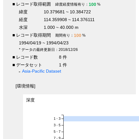
■ レコード取得範囲
100
緯度経度情報有り：
%
緯度
10.379681 ~ 10.384722
経度
114.359908 ~ 114.376111
水深
1.000 ~ 40.000 m
■ レコード取得期間
100
期間有り：
%
1994/04/19 ~ 1994/04/23
* データの最終更新日：2018/12/26
■ レコード数
8 件
■ データセット
1 件
Asia-Pacific Dataset
[環境情報]
深度
1 - 3
3 - 5
5 - 7
7 - 9