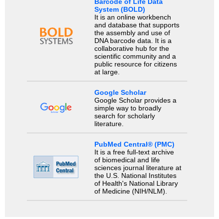
Barcode of Life Data
System (BOLD)
It is an online workbench
and database that supports
the assembly and use of
DNA barcode data. It is a
collaborative hub for the
scientific community and a
public resource for citizens
at large.
Google Scholar
Google Scholar provides a
simple way to broadly
search for scholarly
literature.
PubMed Central® (PMC)
It is a free full-text archive
of biomedical and life
sciences journal literature at
the U.S. National Institutes
of Health's National Library
of Medicine (NIH/NLM).