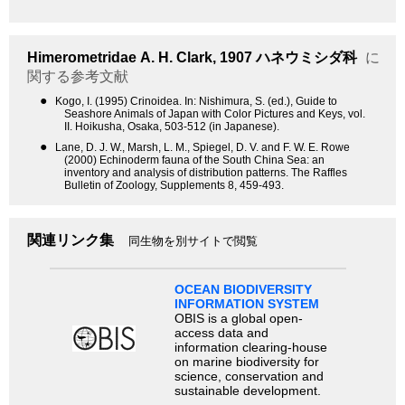
Himerometridae
A. H. Clark, 1907
ハネウミシダ科
に
関する参考文献
●
Kogo, I. (1995) Crinoidea. In: Nishimura, S. (ed.), Guide to
Seashore Animals of Japan with Color Pictures and Keys, vol.
II. Hoikusha, Osaka, 503-512 (in Japanese).
●
Lane, D. J. W., Marsh, L. M., Spiegel, D. V. and F. W. E. Rowe
(2000) Echinoderm fauna of the South China Sea: an
inventory and analysis of distribution patterns. The Raffles
Bulletin of Zoology, Supplements 8, 459-493.
関連リンク集
同生物を別サイトで閲覧
OCEAN BIODIVERSITY
INFORMATION SYSTEM
OBIS is a global open-
access data and
information clearing-house
on marine biodiversity for
science, conservation and
sustainable development.