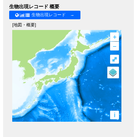
生物出現レコード 概要
生物出現レコード →
[地図・概要]
+
–
⤢
i