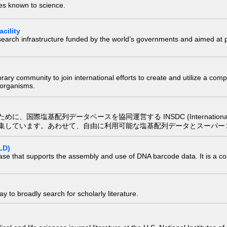
ies known to science.
cility
research infrastructure funded by the world’s governments and aimed a
e library community to join international efforts to create and utilize a 
) organisms.
配列データベースを協同運営する INSDC (International Nucleotide
集しています。あわせて、自由に利用可能な塩基配列データとスーパー
LD)
ase that supports the assembly and use of DNA barcode data. It is a col
 to broadly search for scholarly literature.