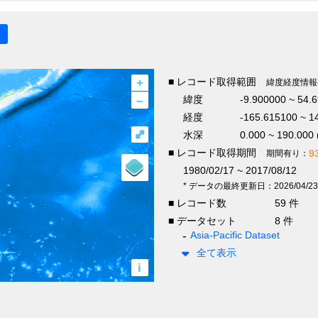
+
■ レコード取得範囲
緯度経度情報
–
緯度
-9.900000 ~ 54.
経度
-165.615100 ~ 1
⤢
水深
0.000 ~ 190.000
■ レコード取得期間
9
期間有り：
1980/02/17 ~ 2017/08/12
* データの最終更新日：2026/04/23
■ レコード数
59 件
■ データセット
8 件
Asia-Pacific Dataset
全て表示
i