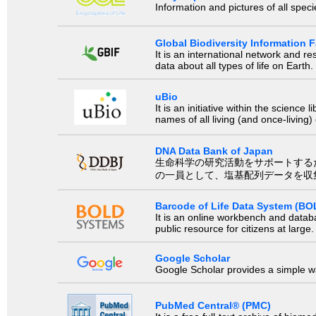
Information and pictures of all spec
Global Biodiversity Information Fa
It is an international network and 
data about all types of life on Earth.
uBio
It is an initiative within the scienc
names of all living (and once-living
DNA Data Bank of Japan
生命科学の研究活動をサポートするために、国際塩基
の一員として、塩基配列データを収
Barcode of Life Data System (BO
It is an online workbench and datab
public resource for citizens at large.
Google Scholar
Google Scholar provides a simple way
PubMed Central® (PMC)