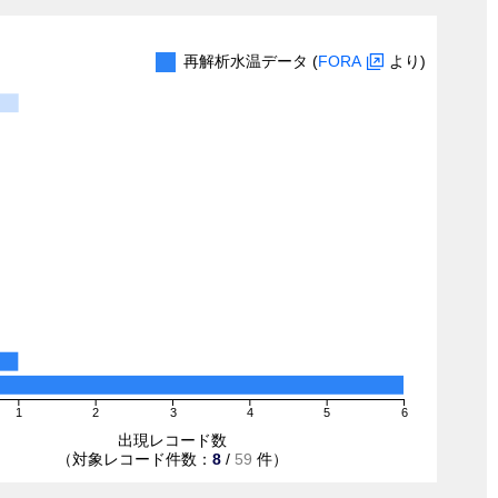
再解析水温データ (
FORA
より)
1
2
3
4
5
6
出現レコード数
（対象レコード件数：
8
/
59
件）