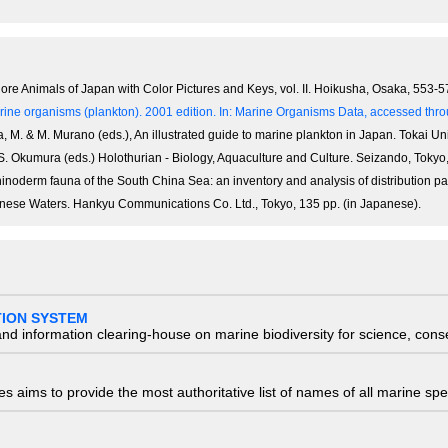
hore Animals of Japan with Color Pictures and Keys, vol. II. Hoikusha, Osaka, 553-5
ine organisms (plankton). 2001 edition.
In: Marine Organisms Data, accessed throu
M. & M. Murano (eds.), An illustrated guide to marine plankton in Japan. Tokai Un
. Okumura (eds.) Holothurian - Biology, Aquaculture and Culture. Seizando, Tokyo,
chinoderm fauna of the South China Sea: an inventory and analysis of distribution pa
nese Waters. Hankyu Communications Co. Ltd., Tokyo, 135 pp. (in Japanese).
TION SYSTEM
nd information clearing-house on marine biodiversity for science, con
 aims to provide the most authoritative list of names of all marine spec