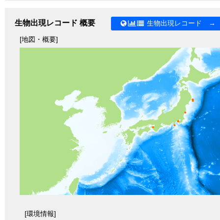
生物出現レコード 概要
生物出現レコード →
[地図・概要]
[環境情報]