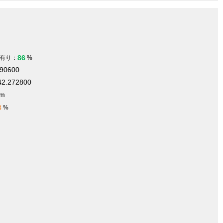
86
有り：
%
690600
42.272800
 m
3
%