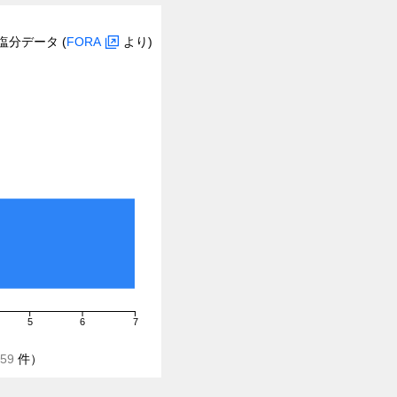
塩分データ (
FORA
より)
5
6
7
59
件）