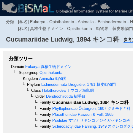
分類 :
[学名] Eukarya - Opisthokonta - Animalia - Echinodermata - H
[和名] 真核生物ドメイン - Opisthokonta - 動物界 - 棘皮動
Cucumariidae
Ludwig, 1894
キンコ科
参考
分類ツリー
Domain
Eukarya
真核生物ドメイン
Supergroup
Opisthokonta
Kingdom
Animalia
動物界
Phylum
Echinodermata
Bruguière, 1791
棘皮動物門
Class
Holothuroidea
ナマコ／海鼠綱
Order
Dendrochirotida
樹手目
Cucumariidae
Ludwig, 1894
キンコ科
Family
Family
Phyllophoridae
Östergren, 1907
グミモドキ科
Family
Placothuriidae
Pawson & Fell, 1965
Family
Psolidae
マツカサキンコ／ジイガゼキンコ科
Family
Sclerodactylidae
Panning, 1949
スクレロダク