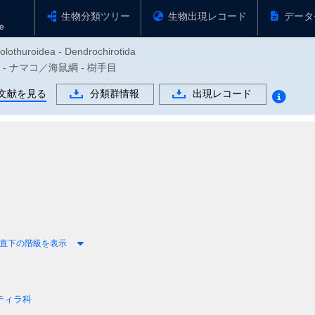
生物分類ツリー
生物出現レコード
データ
olothuroidea - Dendrochirotida
物門 - ナマコ／海鼠綱 - 樹手目
文献を見る
分類群情報
出現レコード
直下の階級を表示
ティラ科