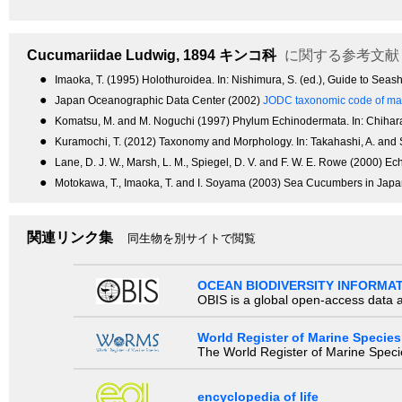
Cucumariidae
Ludwig, 1894
キンコ科
に関する参考文献
●
Imaoka, T. (1995) Holothuroidea. In: Nishimura, S. (ed.), Guide to Seas
●
Japan Oceanographic Data Center (2002)
JODC taxonomic code of mar
●
Komatsu, M. and M. Noguchi (1997) Phylum Echinodermata. In: Chihara, 
●
Kuramochi, T. (2012) Taxonomy and Morphology. In: Takahashi, A. and S
●
Lane, D. J. W., Marsh, L. M., Spiegel, D. V. and F. W. E. Rowe (2000) E
●
Motokawa, T., Imaoka, T. and I. Soyama (2003) Sea Cucumbers in Japa
関連リンク集
同生物を別サイトで閲覧
OCEAN BIODIVERSITY INFORMA
OBIS is a global open-access data a
World Register of Marine Species
The World Register of Marine Species
encyclopedia of life