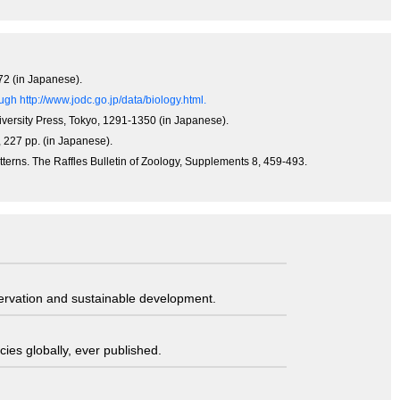
72 (in Japanese).
gh http://www.jodc.go.jp/data/biology.html.
iversity Press, Tokyo, 1291-1350 (in Japanese).
 227 pp. (in Japanese).
tterns. The Raffles Bulletin of Zoology, Supplements 8, 459-493.
servation and sustainable development.
ies globally, ever published.