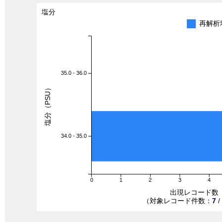
塩分
再解析
35.0 - 36.0
塩分（PSU）
34.0 - 35.0
0
1
2
3
4
出現レコード数
（対象レコード件数：
7
/